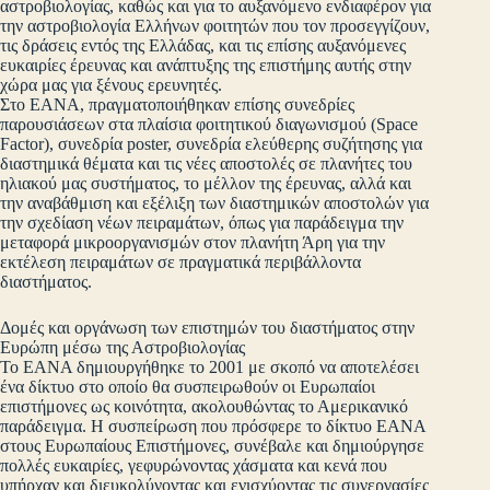
αστροβιολογίας, καθώς και για το αυξανόμενο ενδιαφέρον για
την αστροβιολογία Ελλήνων φοιτητών που τον προσεγγίζουν,
τις δράσεις εντός της Ελλάδας, και τις επίσης αυξανόμενες
ευκαιρίες έρευνας και ανάπτυξης της επιστήμης αυτής στην
χώρα μας για ξένους ερευνητές.
Στο ΕΑΝΑ, πραγματοποιήθηκαν επίσης συνεδρίες
παρουσιάσεων στα πλαίσια φοιτητικού διαγωνισμού (Space
Factor), συνεδρία poster, συνεδρία ελεύθερης συζήτησης για
διαστημικά θέματα και τις νέες αποστολές σε πλανήτες του
ηλιακού μας συστήματος, το μέλλον της έρευνας, αλλά και
την αναβάθμιση και εξέλιξη των διαστημικών αποστολών για
την σχεδίαση νέων πειραμάτων, όπως για παράδειγμα την
μεταφορά μικροοργανισμών στον πλανήτη Άρη για την
εκτέλεση πειραμάτων σε πραγματικά περιβάλλοντα
διαστήματος.
Δομές και οργάνωση των επιστημών του διαστήματος στην
Ευρώπη μέσω της Αστροβιολογίας
Το ΕΑΝΑ δημιουργήθηκε το 2001 με σκοπό να αποτελέσει
ένα δίκτυο στο οποίο θα συσπειρωθούν οι Ευρωπαίοι
επιστήμονες ως κοινότητα, ακολουθώντας το Αμερικανικό
παράδειγμα. Η συσπείρωση που πρόσφερε το δίκτυο ΕΑΝΑ
στους Ευρωπαίους Επιστήμονες, συνέβαλε και δημιούργησε
πολλές ευκαιρίες, γεφυρώνοντας χάσματα και κενά που
υπήρχαν και διευκολύνοντας και ενισχύοντας τις συνεργασίες