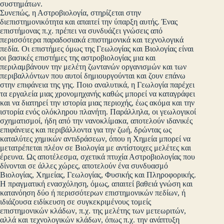
συστημάτων.
Συνεπώς, η Αστροβιολογία, στηρίζεται στην
διεπιστημονικότητα και απαιτεί την ύπαρξη αυτής. Ένας
επιστήμονας π.χ. πρέπει να συνδυάζει γνώσεις από
περισσότερα παραδοσιακά επιστημονικά και τεχνολογικά
πεδία. Οι επιστήμες όμως της Γεωλογίας και Βιολογίας είναι
οι βασικές επιστήμες της αστροβιολογίας μια και
περιλαμβάνουν την μελέτη ζωντανών οργανισμών και των
περιβαλλόντων που αυτοί δημιουργούνται και ζουν επάνω
στην επιφάνεια της γης. Ποιο αναλυτικά, η Γεωλογία παρέχει
τα εργαλεία μιας χρονομηχανής καθώς μπορεί να καταγράφει
και να διατηρεί την ιστορία μιας περιοχής, έως ακόμα και την
ιστορία ενός ολόκληρου πλανήτη. Παράλληλα, οι γεωλογικοί
σχηματισμοί, ήδη από την νανοκλίμακα, αποτελούν ιδανικές
επιφάνειες και περιβάλλοντα για την ζωή, δρώντας ως
καταλύτες χημικών αντιδράσεων, όπου η Χημεία μπορεί να
μετατρέπεται πλέον σε Βιολογία με αντίστοιχες μελέτες και
έρευνα. Ως αποτέλεσμα, σχετικά πτυχία Αστροβιολογίας που
δίνονται σε άλλες χώρες, αποτελούν ένα συνδυασμό
Βιολογίας, Χημείας, Γεωλογίας, Φυσικής και Πληροφορικής.
Η πραγματική ενασχόληση, όμως, απαιτεί βαθειά γνώση και
κατανόηση δύο ή περισσότερων επιστημονικών πεδίων, ή
ιδιάζουσα ειδίκευση σε συγκεκριμένους τομείς
επιστημονικών κλάδων, π.χ. της μελέτης των μετεωριτών,
αλλά και τεχνολογικών κλάδων, όπως π.χ. την ανάπτυξη