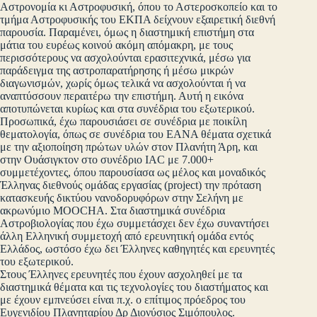
Αστρονομία κι Αστροφυσική, όπου το Αστεροσκοπείο και το
τμήμα Αστροφυσικής του ΕΚΠΑ δείχνουν εξαιρετική διεθνή
παρουσία. Παραμένει, όμως η διαστημική επιστήμη στα
μάτια του ευρέως κοινού ακόμη απόμακρη, με τους
περισσότερους να ασχολούνται ερασιτεχνικά, μέσω για
παράδειγμα της αστροπαρατήρησης ή μέσω μικρών
διαγωνισμών, χωρίς όμως τελικά να ασχολούνται ή να
αναπτύσσουν περαιτέρω την επιστήμη. Αυτή η εικόνα
αποτυπώνεται κυρίως και στα συνέδρια του εξωτερικού.
Προσωπικά, έχω παρουσιάσει σε συνέδρια με ποικίλη
θεματολογία, όπως σε συνέδρια του ΕΑΝΑ θέματα σχετικά
με την αξιοποίηση πρώτων υλών στον Πλανήτη Άρη, και
στην Ουάσιγκτον στο συνέδριο IAC με 7.000+
συμμετέχοντες, όπου παρουσίασα ως μέλος και μοναδικός
Έλληνας διεθνούς ομάδας εργασίας (project) την πρόταση
κατασκευής δικτύου νανοδορυφόρων στην Σελήνη με
ακρωνύμιο MOOCHA. Στα διαστημικά συνέδρια
Αστροβιολογίας που έχω συμμετάσχει δεν έχω συναντήσει
άλλη Ελληνική συμμετοχή από ερευνητική ομάδα εντός
Ελλάδος, ωστόσο έχω δει Έλληνες καθηγητές και ερευνητές
του εξωτερικού.
Στους Έλληνες ερευνητές που έχουν ασχοληθεί με τα
διαστημικά θέματα και τις τεχνολογίες του διαστήματος και
με έχουν εμπνεύσει είναι π.χ. ο επίτιμος πρόεδρος του
Ευγενιδίου Πλανηταρίου Δρ Διονύσιος Σιμόπουλος.