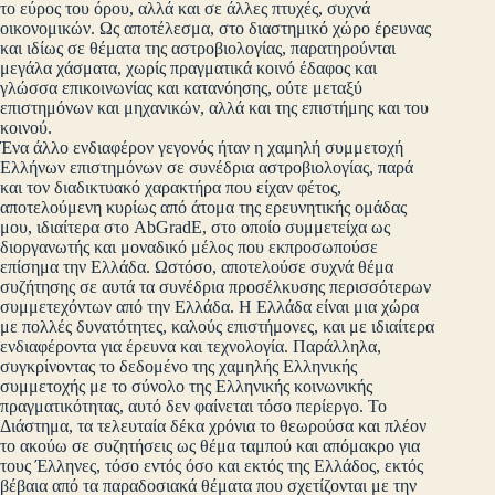
το εύρος του όρου, αλλά και σε άλλες πτυχές, συχνά
οικονομικών. Ως αποτέλεσμα, στο διαστημικό χώρο έρευνας
και ιδίως σε θέματα της αστροβιολογίας, παρατηρούνται
μεγάλα χάσματα, χωρίς πραγματικά κοινό έδαφος και
γλώσσα επικοινωνίας και κατανόησης, ούτε μεταξύ
επιστημόνων και μηχανικών, αλλά και της επιστήμης και του
κοινού.
Ένα άλλο ενδιαφέρον γεγονός ήταν η χαμηλή συμμετοχή
Ελλήνων επιστημόνων σε συνέδρια αστροβιολογίας, παρά
και τον διαδικτυακό χαρακτήρα που είχαν φέτος,
αποτελούμενη κυρίως από άτομα της ερευνητικής ομάδας
μου, ιδιαίτερα στο AbGradE, στο οποίο συμμετείχα ως
διοργανωτής και μοναδικό μέλος που εκπροσωπούσε
επίσημα την Ελλάδα. Ωστόσο, αποτελούσε συχνά θέμα
συζήτησης σε αυτά τα συνέδρια προσέλκυσης περισσότερων
συμμετεχόντων από την Ελλάδα. Η Ελλάδα είναι μια χώρα
με πολλές δυνατότητες, καλούς επιστήμονες, και με ιδιαίτερα
ενδιαφέροντα για έρευνα και τεχνολογία. Παράλληλα,
συγκρίνοντας το δεδομένο της χαμηλής Ελληνικής
συμμετοχής με το σύνολο της Ελληνικής κοινωνικής
πραγματικότητας, αυτό δεν φαίνεται τόσο περίεργο. Το
Διάστημα, τα τελευταία δέκα χρόνια το θεωρούσα και πλέον
το ακούω σε συζητήσεις ως θέμα ταμπού και απόμακρο για
τους Έλληνες, τόσο εντός όσο και εκτός της Ελλάδος, εκτός
βέβαια από τα παραδοσιακά θέματα που σχετίζονται με την