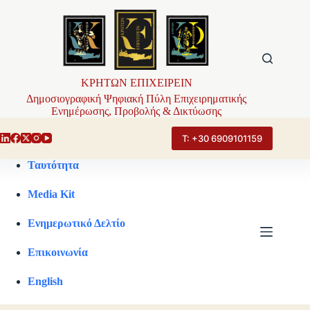
Μετάβαση
στο
περιεχόμενο
ΚΡΗΤΩΝ ΕΠΙΧΕΙΡΕΙΝ
Δημοσιογραφική Ψηφιακή Πύλη Επιχειρηματικής
Ενημέρωσης, Προβολής & Δικτύωσης
Τ: +30 6909101159
Ταυτότητα
Media Kit
Ενημερωτικό Δελτίο
Επικοινωνία
English