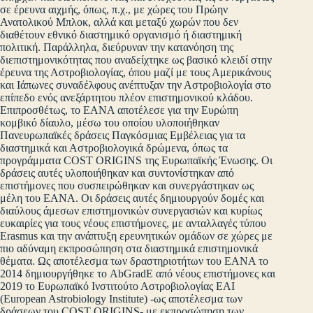
σε έρευνα αιχμής, όπως, π.χ., με χώρες του Πρώην
Ανατολικού Μπλοκ, αλλά και μεταξύ χωρών που δεν
διαθέτουν εθνικό διαστημικό οργανισμό ή διαστημική
πολιτική. Παράλληλα, διεύρυναν την κατανόηση της
διεπιστημονικότητας που αναδείχτηκε ως βασικό κλειδί στην
έρευνα της Αστροβιολογίας, όπου μαζί με τους Αμερικάνους
και Ιάπωνες συναδέλφους ανέπτυξαν την Αστροβιολογία στο
επίπεδο ενός ανεξάρτητου πλέον επιστημονικού κλάδου.
Επιπροσθέτως, το ΕΑΝΑ αποτέλεσε για την Ευρώπη
κομβικό δίαυλο, μέσω του οποίου υλοποιήθηκαν
Πανευρωπαϊκές δράσεις Παγκόσμιας Εμβέλειας για τα
διαστημικά και Αστροβιολογικά δρώμενα, όπως τα
προγράμματα COST ORIGINS της Ευρωπαϊκής Ένωσης. Οι
δράσεις αυτές υλοποιήθηκαν και συντονίστηκαν από
επιστήμονες που συσπειρώθηκαν και συνεργάστηκαν ως
μέλη του ΕΑΝΑ. Οι δράσεις αυτές δημιουργούν δομές και
διαύλους άμεσων επιστημονικών συνεργασιών και κυρίως
ευκαιρίες για τους νέους επιστήμονες, με ανταλλαγές τύπου
Erasmus και την ανάπτυξη ερευνητικών ομάδων σε χώρες με
πιο αδύναμη εκπροσώπηση στα διαστημικά επιστημονικά
θέματα. Ως αποτέλεσμα των δραστηριοτήτων του ΕΑΝΑ το
2014 δημιουργήθηκε το AbGradE από νέους επιστήμονες και
2019 το Ευρωπαϊκό Ινστιτούτο Αστροβιολογίας ΕΑΙ
(European Astrobiology Institute) -ως αποτέλεσμα των
δράσεων του COST ORIGINS- με εκπροσώπηση των