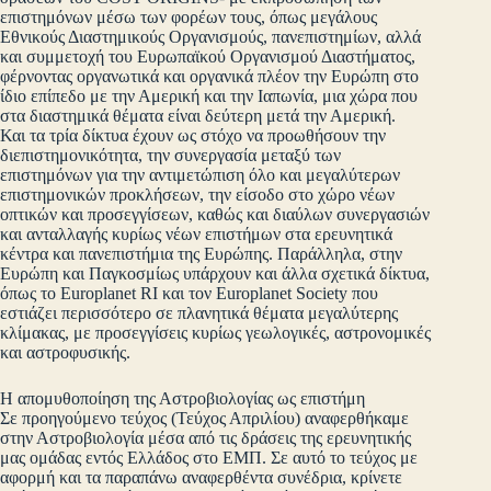
επιστημόνων μέσω των φορέων τους, όπως μεγάλους
Εθνικούς Διαστημικούς Οργανισμούς, πανεπιστημίων, αλλά
και συμμετοχή του Ευρωπαϊκού Οργανισμού Διαστήματος,
φέρνοντας οργανωτικά και οργανικά πλέον την Ευρώπη στο
ίδιο επίπεδο με την Αμερική και την Ιαπωνία, μια χώρα που
στα διαστημικά θέματα είναι δεύτερη μετά την Αμερική.
Και τα τρία δίκτυα έχουν ως στόχο να προωθήσουν την
διεπιστημονικότητα, την συνεργασία μεταξύ των
επιστημόνων για την αντιμετώπιση όλο και μεγαλύτερων
επιστημονικών προκλήσεων, την είσοδο στο χώρο νέων
οπτικών και προσεγγίσεων, καθώς και διαύλων συνεργασιών
και ανταλλαγής κυρίως νέων επιστήμων στα ερευνητικά
κέντρα και πανεπιστήμια της Ευρώπης. Παράλληλα, στην
Ευρώπη και Παγκοσμίως υπάρχουν και άλλα σχετικά δίκτυα,
όπως το Europlanet RI και τον Europlanet Society που
εστιάζει περισσότερο σε πλανητικά θέματα μεγαλύτερης
κλίμακας, με προσεγγίσεις κυρίως γεωλογικές, αστρονομικές
και αστροφυσικής.
Η απομυθοποίηση της Αστροβιολογίας ως επιστήμη
Σε προηγούμενο τεύχος (Τεύχος Απριλίου) αναφερθήκαμε
στην Αστροβιολογία μέσα από τις δράσεις της ερευνητικής
μας ομάδας εντός Ελλάδος στο ΕΜΠ. Σε αυτό το τεύχος με
αφορμή και τα παραπάνω αναφερθέντα συνέδρια, κρίνετε