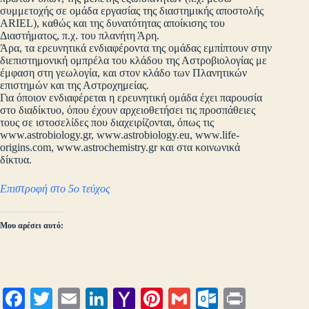
συμμετοχής σε ομάδα εργασίας της διαστημικής αποστολής
ARIEL), καθώς και της δυνατότητας αποίκισης του
Διαστήματος, π.χ. του πλανήτη Άρη.
Άρα, τα ερευνητικά ενδιαφέροντα της ομάδας εμπίπτουν στην
διεπιστημονική ομπρέλα του κλάδου της Αστροβιολογίας με
έμφαση στη γεωλογία, και στον κλάδο των Πλανητικών
επιστημών και της Αστροχημείας.
Για όποιον ενδιαφέρεται η ερευνητική ομάδα έχει παρουσία
στο διαδίκτυο, όπου έχουν αρχειοθετήσει τις προσπάθειες
τους σε ιστοσελίδες που διαχειρίζονται, όπως τις
www.astrobiology.gr, www.astrobiology.eu, www.life-
origins.com, www.astrochemistry.gr και στα κοινωνικά
δίκτυα.
Επιστροφή στο 5ο τεύχος
Μου αρέσει αυτό:
Fa
T
E
Li
Y
Pi
G
O
Pr