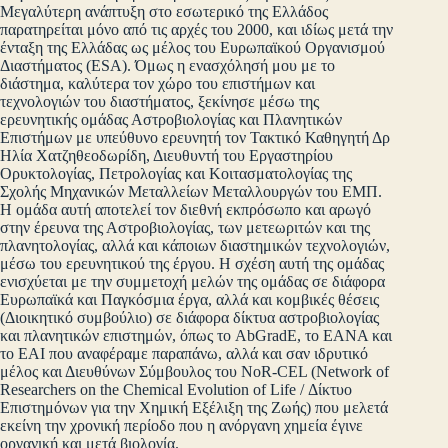
Μεγαλύτερη ανάπτυξη στο εσωτερικό της Ελλάδος
παρατηρείται μόνο από τις αρχές του 2000, και ιδίως μετά την
ένταξη της Ελλάδας ως μέλος του Ευρωπαϊκού Οργανισμού
Διαστήματος (ESA). Όμως η ενασχόλησή μου με το
διάστημα, καλύτερα τον χώρο του επιστήμων και
τεχνολογιών του διαστήματος, ξεκίνησε μέσω της
ερευνητικής ομάδας Αστροβιολογίας και Πλανητικών
Επιστήμων με υπεύθυνο ερευνητή τον Τακτικό Καθηγητή Δρ
Ηλία Χατζηθεοδωρίδη, Διευθυντή του Εργαστηρίου
Ορυκτολογίας, Πετρολογίας και Κοιτασματολογίας της
Σχολής Μηχανικών Μεταλλείων Μεταλλουργών του ΕΜΠ.
Η ομάδα αυτή αποτελεί τον διεθνή εκπρόσωπο και αρωγό
στην έρευνα της Αστροβιολογίας, των μετεωριτών και της
πλανητολογίας, αλλά και κάποιων διαστημικών τεχνολογιών,
μέσω του ερευνητικού της έργου. Η σχέση αυτή της ομάδας
ενισχύεται με την συμμετοχή μελών της ομάδας σε διάφορα
Ευρωπαϊκά και Παγκόσμια έργα, αλλά και κομβικές θέσεις
(Διοικητικό συμβούλιο) σε διάφορα δίκτυα αστροβιολογίας
και πλανητικών επιστημών, όπως το AbGradE, το EANA και
το EAI που αναφέραμε παραπάνω, αλλά και σαν ιδρυτικό
μέλος και Διευθύνων Σύμβουλος του NoR-CEL (Network of
Researchers on the Chemical Evolution of Life / Δίκτυο
Επιστημόνων για την Χημική Εξέλιξη της Ζωής) που μελετά
εκείνη την χρονική περίοδο που η ανόργανη χημεία έγινε
οργανική και μετά βιολογία.