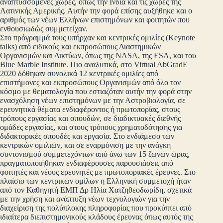
αναπτυσσόμενες χώρες, όπως την Ινδία και τις χώρες της
Λατινικής Αμερικής. Αυτήν την φορά επίσης αυξήθηκε και ο
αριθμός των νέων Ελλήνων επιστημόνων και φοιτητών που
ενθουσιωδώς συμμετείχαν.
Στο πρόγραμμά τους υπήρχαν και κεντρικές ομιλίες (Keynote
talks) από ειδικούς και εκπροσώπους Διαστημικών
Οργανισμών και Δικτύων, όπως της NASA, της ESA, και του
Blue Marble Institute. Πιο αναλυτικά, στο Virtual AbGradE
2020 δόθηκαν συνολικά 12 κεντρικές ομιλίες από
επιστήμονες και εκπροσώπους Οργανισμών από όλο τον
κόσμο με θεματολογία που εστιαζόταν αυτήν την φορά στην
ενασχόληση νέων επιστημόνων με την Αστροβιολογία, σε
ερευνητικά θέματα ενδιαφέροντος ή πρωτοπορίας, στους
τρόπους εργασίας και σπουδών, σε διαδικτυακές διεθνής
ομάδες εργασίας, και στους τρόπους χρηματοδότησης για
διδακτορικές σπουδές και εργασία. Στο ενδιάμεσο των
κεντρικών ομιλιών, και σε εναρμόνιση με την ανάγκη
συντονισμού συμμετεχόντων από άνω των 15 ζωνών ώρας,
πραγματοποιήθηκαν ενδιαφέρουσες παρουσιάσεις από
φοιτητές και νέους ερευνητές με πρωτοποριακές έρευνες. Στο
πλαίσιο των κεντρικών ομίλων η Ελληνική συμμετοχή ήταν
από τον Καθηγητή ΕΜΠ Δρ Ηλία Χατζηθεοδωρίδη, σχετικά
με την χρήση και ανάπτυξη νέων τεχνολογιών για την
διαχείριση της πολύπλοκης πληροφορίας που προκύπτει από
ιδιαίτερα διεπιστημονικούς κλάδους έρευνας όπως αυτός της