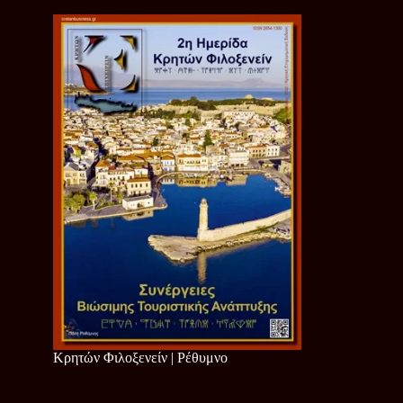
Κρητών Φιλοξενείν | Ρέθυμνο