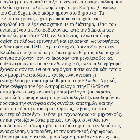
η αγάπη μου για αυτά έπαιξε το γεγονός ότι στην παιδική μου
ηλικία είχα δει πολλές φορές την σειρά Κόσμος (Cosmos)
του Carl Sagan, όσο ακόμα ήμουν στο δημοτικό. Τα
τελευταία χρόνια, είχα την ευκαιρία να αρχίσω να
ασχολούμαι με έρευνα σχετική με το διάστημα, μέσω του
αντικειμένου της Αστροβιολογίας, κατά την διάρκεια των
σπουδών μου στο ΕΜΠ, εξελίσσοντας τελικά αυτή την
σχέση σε πλήρως ερευνητική και εργασιακή, ως υποψήφιος
διδάκτορας του ΕΜΠ. Αρκετά συχνά, όταν ανέφερα στην
Ελλάδα ότι ασχολούμαι με διαστημικά θέματα, όλοι αρχικά
εντυπωσιάζονταν, σαν να άκουσαν κάτι μεγαλειώδες και
απίθανο (πράγμα που πλέον δεν ισχύει), αλλά πολύ γρήγορα
έχαναν αυτόν τον ενθουσιασμό γιατί πίστευαν ότι κάτι τέτοιο
δεν μπορεί να αποδώσει, καθώς είναι ανέφικτη η
ενασχόληση με διαστημικά θέματα στην Ελλάδα. Αρχικά,
όταν ανέφερα τον όρο Αστροβιολογία στην Ελλάδα σε
συζητήσεις συνέχεαν αυτή με την βιολογία, (σε ακραίες
περιπτώσεις ακόμα και με την αστρολογία!!!), αποδομώντας
πρακτικά την συνάφεια ενός συνόλου επιστημών και την
διαστημική πτυχή του όρου. Ομοίως, βέβαια, και στο
εξωτερικό όταν έχω μιλήσει με τεχνολόγους και μηχανικούς,
αν και γνωρίζουν έστω μερικώς τον όρο, συνήθως τον
αποδομούν σε συνάρτηση με το διάστημα και την δικιά τους
ενασχόληση, για παράδειγμα την κατασκευή δορυφόρων.
Παρατηρείται, συνεπώς, μια σύγχυση, τουλάχιστον ως προς