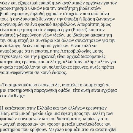
νέων και εξαιρετικά ευαίσθητων αναλυτικών οργάνων για τον
χαρακτηρισμό υλικών και την αναζήτηση βιοδεικτών/
βιοϋπογραφών, δηλαδή χημικών στοιχείων που από μόνα
τους ή συνδυαστικά δείχνουν την ύπαρξη ή δράση ζωντανών
οργανισμών σε ένα φυσικό περιβάλλον. Απαραίτητη όμως
είναι και η εμπειρία σε διάφορα έργα (Project) και στην
ανάπτυξη-διερεύνηση νέων ιδεών, με ιδιαίτερα απαραίτητη
την συμμετοχή σε συνέδρια και άλλων συναντήσεων για την
ανταλλαγή ιδεών και προσεγγίσεων. Είναι καλό να
αναφέρουμε ότι η επιστήμη της Αστροβιολογίας με τις
τεχνολογίες και την μηχανική είναι αρχικά διαφορετικές
κατηγορίες έρευνας και μελέτης, αλλά όταν μιλάμε πλέον για
ακραία περιβάλλοντα και πολύπλοκες έρευνες, αυτές πρέπει
να συνυφαίνονται σε κοινό έδαφος.
«Το σημαντικότερο στοιχείο δε, αποτελεί η συμμετοχή σε
μια επιστημονική παραγωγική ομάδα, είτε αυτή είναι εγχώρια
είτε διεθνής»
Η κατάσταση στην Ελλάδα και των ελλήνων ερευνητών
Ήδη, από μικρή ηλικία είχα μια έφεση προς την μελέτη των
φυσικών φαινομένων και του διαστήματος, κυρίως για τη
«μαγική ισορροπία» και «χορό» μεταξύ μεγαλειώδους και
μυστηρίου που κρύβουν. Μεγάλο κομμάτι στο να αναπτυχθεί