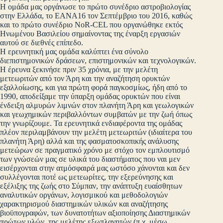
Η ομάδα μας οργάνωσε το πρώτο συνέδριο αστροβιολογίας
στην Ελλάδα, το ΕΑΝΑ16 τον Σεπτέμβριο του 2016, καθώς
και το πρώτο συνέδριο NoR-CEL που οργανώθηκε εκτός
Ηνωμένου Βασιλείου σημαίνοντας της έναρξη εργασιών
αυτού σε διεθνές επίπεδο.
Η ερευνητική μας ομάδα καλύπτει ένα σύνολο
διεπιστημονικών δράσεων, επιστημονικών και τεχνολογικών.
Η έρευνα ξεκινήσε πριν 35 χρόνια, με την μελέτη
μετεωριτών από τον Άρη και την αναζήτηση ορυκτών
εξαλλοίωσης, και για πρώτη φορά παγκοσμίως, ήδη από το
1990, αποδείξαμε την ύπαρξη ομάδας ορυκτών που είναι
ένδειξη αλμυρών λιμνών στον πλανήτη Άρη και γεωλογικών
και γεωχημικών περιβαλλόντων συμβατών με την ζωή όπως
την γνωρίζουμε. Τα ερευνητικά ενδιαφέροντα της ομάδας
πλέον περιλαμβάνουν την μελέτη μετεωριτών (ιδιαίτερα του
πλανήτη Άρη) αλλά και της φασματοσκοπικής ανάλυσης
μετεώρων σε πραγματικό χρόνο με στόχο τον εμπλουτισμό
των γνώσεών μας σε υλικά του διαστήματος που ναι μεν
εισέρχονται στην ατμόσφαιρά μας ωστόσο χάνονται και δεν
συλλέγονται ποτέ ως μετεωρίτες, την εξερεύνησης και
εξέλιξης της ζωής στο Σύμπαν, την ανάπτυξη ευαίσθητων
αναλυτικών οργάνων, λογισμικού και μεθοδολογιών
χαρακτηρισμού διαστημικών υλικών και αναζήτησης
βιοϋπογραφών, των δυνατοτήτων αξιοποίησης Διαστημικών
πρώτων υλών, της μελέτης εξωπλανητών (π.χ. μέσω