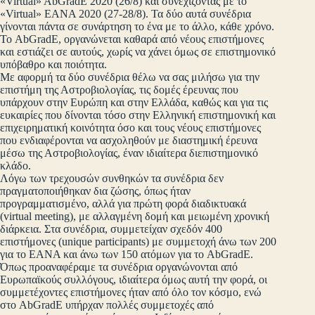
«Virtual» AbGradE 2020 (26/8) και συνεχίζοντας με το
«Virtual» EANA 2020 (27-28/8). Τα δύο αυτά συνέδρια
γίνονται πάντα σε συνάρτηση το ένα με το άλλο, κάθε χρόνο.
Το AbGradE, οργανώνεται καθαρά από νέους επιστήμονες
και εστιάζει σε αυτούς, χωρίς να χάνει όμως σε επιστημονικό
υπόβαθρο και ποιότητα.
Με αφορμή τα δύο συνέδρια θέλω να σας μιλήσω για την
επιστήμη της Αστροβιολογίας, τις δομές έρευνας που
υπάρχουν στην Ευρώπη και στην Ελλάδα, καθώς και για τις
ευκαιρίες που δίνονται τόσο στην Ελληνική επιστημονική και
επιχειρηματική κοινότητα όσο και τους νέους επιστήμονες
που ενδιαφέρονται να ασχοληθούν με διαστημική έρευνα
μέσω της Αστροβιολογίας, έναν ιδιαίτερα διεπιστημονικό
κλάδο.
Λόγω των τρεχουσών συνθηκών τα συνέδρια δεν
πραγματοποιήθηκαν δια ζώσης, όπως ήταν
προγραμματισμένο, αλλά για πρώτη φορά διαδικτυακά
(virtual meeting), με αλλαγμένη δομή και μειωμένη χρονική
διάρκεια. Στα συνέδρια, συμμετείχαν σχεδόν 400
επιστήμονες (unique participants) με συμμετοχή άνω των 200
για το ΕΑΝΑ και άνω των 150 ατόμων για το AbGradE.
Όπως προαναφέραμε τα συνέδρια οργανώνονται από
Ευρωπαϊκούς συλλόγους, ιδιαίτερα όμως αυτή την φορά, οι
συμμετέχοντες επιστήμονες ήταν από όλο τον κόσμο, ενώ
στο AbGradE υπήρχαν πολλές συμμετοχές από