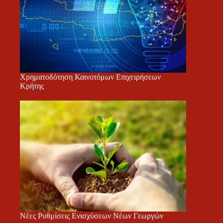
Χρηματοδότηση Καινοτόμων Επιχειρήσεων
Κρήτης
Νέες Ρυθμίσεις Ενισχύσεων Νέων Γεωργών