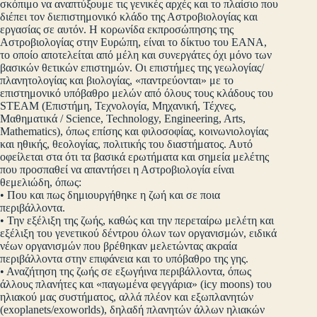
σκόπιμο να αναπτύξουμε τις γενικές αρχές και το πλαίσιο που
διέπει τον διεπιστημονικό κλάδο της Αστροβιολογίας και
εργασίας σε αυτόν. Η κορωνίδα εκπροσώπησης της
Αστροβιολογίας στην Ευρώπη, είναι το δίκτυο του ΕΑΝΑ,
το οποίο αποτελείται από μέλη και συνεργάτες όχι μόνο των
βασικών θετικών επιστημών. Οι επιστήμες της γεωλογίας/
πλανητολογίας και βιολογίας, «παντρεύονται» με το
επιστημονικό υπόβαθρο μελών από όλους τους κλάδους του
STEAM (Επιστήμη, Τεχνολογία, Μηχανική, Τέχνες,
Μαθηματικά / Science, Technology, Engineering, Arts,
Mathematics), όπως επίσης και φιλοσοφίας, κοινωνιολογίας
και ηθικής, θεολογίας, πολιτικής του διαστήματος. Αυτό
οφείλεται στα ότι τα βασικά ερωτήματα και σημεία μελέτης
που προσπαθεί να απαντήσει η Αστροβιολογία είναι
θεμελιώδη, όπως:
• Που και πως δημιουργήθηκε η ζωή και σε ποια
περιβάλλοντα.
• Την εξέλιξη της ζωής, καθώς και την περεταίρω μελέτη και
εξέλιξη του γενετικού δέντρου όλων των οργανισμών, ειδικά
νέων οργανισμών που βρέθηκαν μελετώντας ακραία
περιβάλλοντα στην επιφάνεια και το υπόβαθρο της γης.
• Αναζήτηση της ζωής σε εξωγήινα περιβάλλοντα, όπως
άλλους πλανήτες και «παγωμένα φεγγάρια» (icy moons) του
ηλιακού μας συστήματος, αλλά πλέον και εξωπλανητών
(exoplanets/exoworlds), δηλαδή πλανητών άλλων ηλιακών