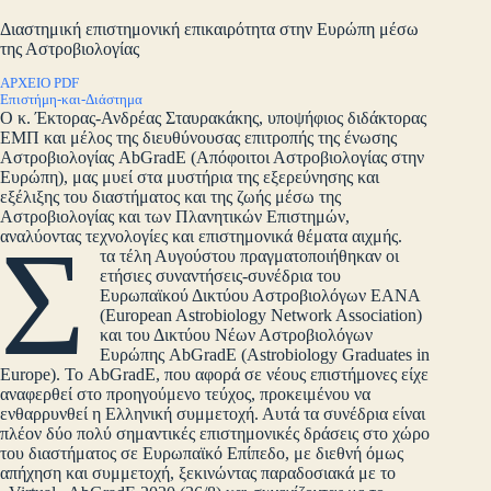
Διαστημική επιστημονική επικαιρότητα στην Ευρώπη μέσω
της Αστροβιολογίας
ΑΡΧΕΙΟ PDF
Επιστήμη-και-Διάστημα
O κ. Έκτορας-Ανδρέας Σταυρακάκης, υποψήφιος διδάκτορας
ΕΜΠ και μέλος της διευθύνουσας επιτροπής της ένωσης
Αστροβιολογίας AbGradE (Απόφοιτοι Αστροβιολογίας στην
Ευρώπη), μας μυεί στα μυστήρια της εξερεύνησης και
εξέλιξης του διαστήματος και της ζωής μέσω της
Αστροβιολογίας και των Πλανητικών Επιστημών,
Σ
αναλύοντας τεχνολογίες και επιστημονικά θέματα αιχμής.
τα τέλη Αυγούστου πραγματοποιήθηκαν οι
ετήσιες συναντήσεις-συνέδρια του
Ευρωπαϊκού Δικτύου Αστροβιολόγων ΕΑΝΑ
(European Astrobiology Network Association)
και του Δικτύου Νέων Αστροβιολόγων
Ευρώπης AbGradE (Astrobiology Graduates in
Europe). Το AbGradE, που αφορά σε νέους επιστήμονες είχε
αναφερθεί στο προηγούμενο τεύχος, προκειμένου να
ενθαρρυνθεί η Ελληνική συμμετοχή. Αυτά τα συνέδρια είναι
πλέον δύο πολύ σημαντικές επιστημονικές δράσεις στο χώρο
του διαστήματος σε Ευρωπαϊκό Επίπεδο, με διεθνή όμως
απήχηση και συμμετοχή, ξεκινώντας παραδοσιακά με το