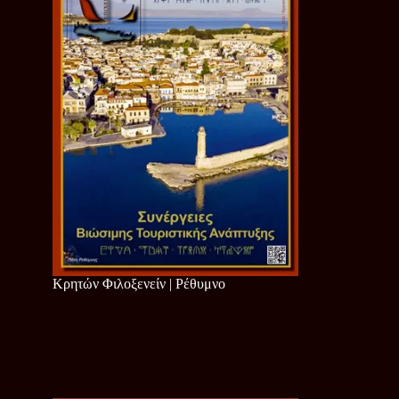
Κρητών Φιλοξενείν | Ρέθυμνο