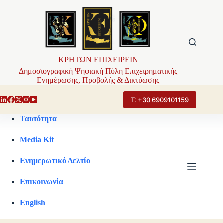
Μετάβαση
στο
περιεχόμενο
ΚΡΗΤΩΝ ΕΠΙΧΕΙΡΕΙΝ
Δημοσιογραφική Ψηφιακή Πύλη Επιχειρηματικής
Ενημέρωσης, Προβολής & Δικτύωσης
Τ: +30 6909101159
Ταυτότητα
Media Kit
Ενημερωτικό Δελτίο
Επικοινωνία
English