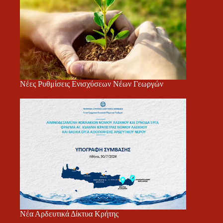
Νέες Ρυθμίσεις Ενισχύσεων Νέων Γεωργών
Νέα Αρδευτικά Δίκτυα Κρήτης