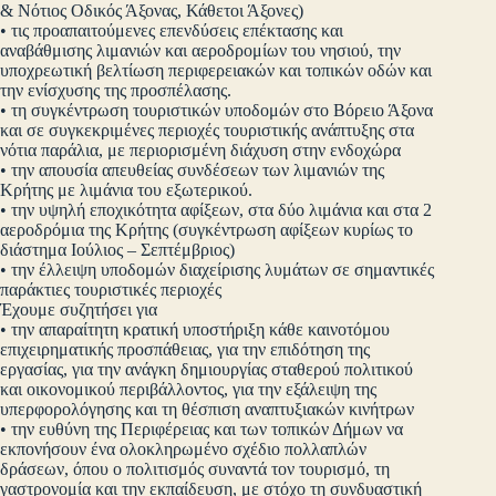
& Νότιος Οδικός Άξονας, Κάθετοι Άξονες)
• τις προαπαιτούμενες επενδύσεις επέκτασης και
αναβάθμισης λιμανιών και αεροδρομίων του νησιού, την
υποχρεωτική βελτίωση περιφερειακών και τοπικών οδών και
την ενίσχυσης της προσπέλασης.
• τη συγκέντρωση τουριστικών υποδομών στο Βόρειο Άξονα
και σε συγκεκριμένες περιοχές τουριστικής ανάπτυξης στα
νότια παράλια, με περιορισμένη διάχυση στην ενδοχώρα
• την απουσία απευθείας συνδέσεων των λιμανιών της
Κρήτης με λιμάνια του εξωτερικού.
• την υψηλή εποχικότητα αφίξεων, στα δύο λιμάνια και στα 2
αεροδρόμια της Κρήτης (συγκέντρωση αφίξεων κυρίως το
διάστημα Ιούλιος – Σεπτέμβριος)
• την έλλειψη υποδομών διαχείρισης λυμάτων σε σημαντικές
παράκτιες τουριστικές περιοχές
Έχουμε συζητήσει για
• την απαραίτητη κρατική υποστήριξη κάθε καινοτόμου
επιχειρηματικής προσπάθειας, για την επιδότηση της
εργασίας, για την ανάγκη δημιουργίας σταθερού πολιτικού
και οικονομικού περιβάλλοντος, για την εξάλειψη της
υπερφορολόγησης και τη θέσπιση αναπτυξιακών κινήτρων
• την ευθύνη της Περιφέρειας και των τοπικών Δήμων να
εκπονήσουν ένα ολοκληρωμένο σχέδιο πολλαπλών
δράσεων, όπου ο πολιτισμός συναντά τον τουρισμό, τη
γαστρονομία και την εκπαίδευση, με στόχο τη συνδυαστική