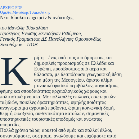
ΑΡΧΕΙΟ PDF
Ομιλία Μανώλης Τσακαλάκης
Νέοι δίαυλοι επιχειρείν & ανάπτυξης
του Μανώλη Τσακαλάκη
Πρόεδρος Ένωσης Ξενοδόχων Ρεθύμνου,
Γενικός Γραμματέας ΔΣ Πανελλήνιας Ομοσπονδίας
Ξενοδόχων – ΠΟΞ
Κ
ρήτη – ένας από τους πιο όμορφους και
δημοφιλείς προορισμούς σε Ελλάδα και
Ευρώπη, προσβάσιμος από αέρα και
θάλασσα, με δεσπόζουσα γεωγραφική θέση
στη μέση της Μεσογείου, άριστο κλίμα,
μοναδικό φυσικό περιβάλλον, παγκόσμιας
φήμης και σπουδαιότητας αρχαιολογικούς χώρους και
πολιτιστικά μνημεία. Με πολλαπλές επιλογές εσωτερικών
ταξιδιών, ποικίλες δραστηριότητες, υψηλής ποιότητας
αναγνωρίσιμα αγροτικά προϊόντα, ώριμη κοινωνική δομή,
θερμή φιλοξενία, αυθεντικότητα κατοίκων, σημαντικές
υποστηρικτικές τουριστικές υποδομές και ανώτατες
υπηρεσίες.
Πολλά χρόνια τώρα, αρκετοί από εμάς και πολλοί άλλοι,
συναντιόμαστε, συζητάμε, αναλύουμε και ευχόμαστε αυτό