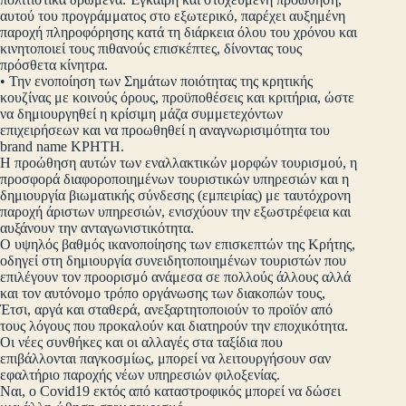
αυτού του προγράμματος στο εξωτερικό, παρέχει αυξημένη
παροχή πληροφόρησης κατά τη διάρκεια όλου του χρόνου και
κινητοποιεί τους πιθανούς επισκέπτες, δίνοντας τους
πρόσθετα κίνητρα.
• Την ενοποίηση των Σημάτων ποιότητας της κρητικής
κουζίνας με κοινούς όρους, προϋποθέσεις και κριτήρια, ώστε
να δημιουργηθεί η κρίσιμη μάζα συμμετεχόντων
επιχειρήσεων και να προωθηθεί η αναγνωρισιμότητα του
brand name ΚΡΗΤΗ.
Η προώθηση αυτών των εναλλακτικών μορφών τουρισμού, η
προσφορά διαφοροποιημένων τουριστικών υπηρεσιών και η
δημιουργία βιωματικής σύνδεσης (εμπειρίας) με ταυτόχρονη
παροχή άριστων υπηρεσιών, ενισχύουν την εξωστρέφεια και
αυξάνουν την ανταγωνιστικότητα.
Ο υψηλός βαθμός ικανοποίησης των επισκεπτών της Κρήτης,
οδηγεί στη δημιουργία συνειδητοποιημένων τουριστών που
επιλέγουν τον προορισμό ανάμεσα σε πολλούς άλλους αλλά
και τον αυτόνομο τρόπο οργάνωσης των διακοπών τους,
Έτσι, αργά και σταθερά, ανεξαρτητοποιούν το προϊόν από
τους λόγους που προκαλούν και διατηρούν την εποχικότητα.
Οι νέες συνθήκες και οι αλλαγές στα ταξίδια που
επιβάλλονται παγκοσμίως, μπορεί να λειτουργήσουν σαν
εφαλτήριο παροχής νέων υπηρεσιών φιλοξενίας.
Ναι, ο Covid19 εκτός από καταστροφικός μπορεί να δώσει