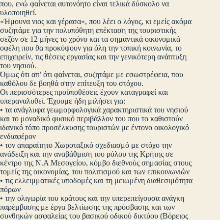
που, ενώ φαίνεται αυτονόητο είναι τελικά δύσκολο να
υλοποιηθεί.
«Ήμουνα νιος και γέρασα», που λέει ο λόγος, κι εμείς ακόμα
συζητάμε για την πολυπόθητη επέκταση της τουριστικής
σεζόν σε 12 μήνες το χρόνο και τα σημαντικά οικονομικά
οφέλη που θα προκύψουν για όλη την τοπική κοινωνία, το
επιχειρείν, τις θέσεις εργασίας και την γενικότερη ανάπτυξη
του νησιού.
Όμως ότι απ’ ότι φαίνεται, συζητάμε με εσωστρέφεια, που
καθόλου δε βοηθά στην επίτευξη του στόχου.
Οι περισσότερες προϋποθέσεις έχουν καταγραφεί και
υπεραναλυθεί. Έχουμε ήδη μιλήσει για:
• τα ανάγλυφα γεωμορφολογικά χαρακτηριστικά του νησιού
και το μοναδικό φυσικό περιβάλλον του που το καθιστούν
ιδανικό τόπο προσέλκυσης τουριστών με έντονο οικολογικό
ενδιαφέρον
• τον απαραίτητο Χωροταξικό σχεδιασμό με στόχο την
ανάδειξη και την αναβάθμιση του ρόλου της Κρήτης σε
κέντρο της Ν.Α Μεσογείου, κόμβο διεθνούς σημασίας στους
τομείς της οικονομίας, του πολιτισμού και των επικοινωνιών
• τις ελλειμματικές υποδομές και τη μειωμένη διαθεσιμότητα
πόρων
• την ολιγωρία του κράτους και την υπερεπείγουσα ανάγκη
παρέμβασης με έργα βελτίωσης της πρόσβασης και των
συνθηκών ασφαλείας του βασικού οδικού δικτύου (Βόρειος