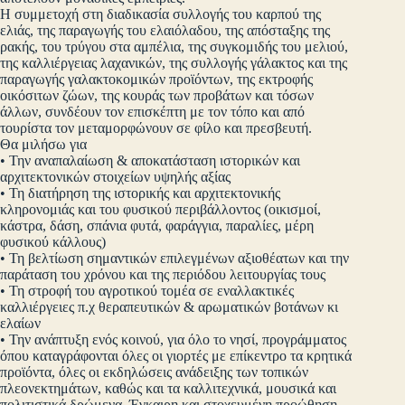
Η συμμετοχή στη διαδικασία συλλογής του καρπού της
ελιάς, της παραγωγής του ελαιόλαδου, της απόσταξης της
ρακής, του τρύγου στα αμπέλια, της συγκομιδής του μελιού,
της καλλιέργειας λαχανικών, της συλλογής γάλακτος και της
παραγωγής γαλακτοκομικών προϊόντων, της εκτροφής
οικόσιτων ζώων, της κουράς των προβάτων και τόσων
άλλων, συνδέουν τον επισκέπτη με τον τόπο και από
τουρίστα τον μεταμορφώνουν σε φίλο και πρεσβευτή.
Θα μιλήσω για
• Την αναπαλαίωση & αποκατάσταση ιστορικών και
αρχιτεκτονικών στοιχείων υψηλής αξίας
• Τη διατήρηση της ιστορικής και αρχιτεκτονικής
κληρονομιάς και του φυσικού περιβάλλοντος (οικισμοί,
κάστρα, δάση, σπάνια φυτά, φαράγγια, παραλίες, μέρη
φυσικού κάλλους)
• Τη βελτίωση σημαντικών επιλεγμένων αξιοθέατων και την
παράταση του χρόνου και της περιόδου λειτουργίας τους
• Τη στροφή του αγροτικού τομέα σε εναλλακτικές
καλλιέργειες π.χ θεραπευτικών & αρωματικών βοτάνων κι
ελαίων
• Την ανάπτυξη ενός κοινού, για όλο το νησί, προγράμματος
όπου καταγράφονται όλες οι γιορτές με επίκεντρο τα κρητικά
προϊόντα, όλες οι εκδηλώσεις ανάδειξης των τοπικών
πλεονεκτημάτων, καθώς και τα καλλιτεχνικά, μουσικά και
πολιτιστικά δρώμενα. Έγκαιρη και στοχευμένη προώθηση,