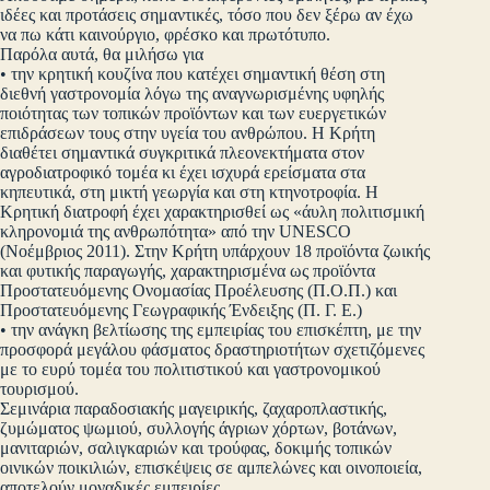
ιδέες και προτάσεις σημαντικές, τόσο που δεν ξέρω αν έχω
να πω κάτι καινούργιο, φρέσκο και πρωτότυπο.
Παρόλα αυτά, θα μιλήσω για
• την κρητική κουζίνα που κατέχει σημαντική θέση στη
διεθνή γαστρονομία λόγω της αναγνωρισμένης υφηλής
ποιότητας των τοπικών προϊόντων και των ευεργετικών
επιδράσεων τους στην υγεία του ανθρώπου. Η Κρήτη
διαθέτει σημαντικά συγκριτικά πλεονεκτήματα στον
αγροδιατροφικό τομέα κι έχει ισχυρά ερείσματα στα
κηπευτικά, στη μικτή γεωργία και στη κτηνοτροφία. Η
Κρητική διατροφή έχει χαρακτηρισθεί ως «άυλη πολιτισμική
κληρονομιά της ανθρωπότητα» από την UNESCO
(Νοέμβριος 2011). Στην Κρήτη υπάρχουν 18 προϊόντα ζωικής
και φυτικής παραγωγής, χαρακτηρισμένα ως προϊόντα
Προστατευόμενης Ονομασίας Προέλευσης (Π.Ο.Π.) και
Προστατευόμενης Γεωγραφικής Ένδειξης (Π. Γ. Ε.)
• την ανάγκη βελτίωσης της εμπειρίας του επισκέπτη, με την
προσφορά μεγάλου φάσματος δραστηριοτήτων σχετιζόμενες
με το ευρύ τομέα του πολιτιστικού και γαστρονομικού
τουρισμού.
Σεμινάρια παραδοσιακής μαγειρικής, ζαχαροπλαστικής,
ζυμώματος ψωμιού, συλλογής άγριων χόρτων, βοτάνων,
μανιταριών, σαλιγκαριών και τρούφας, δοκιμής τοπικών
οινικών ποικιλιών, επισκέψεις σε αμπελώνες και οινοποιεία,
αποτελούν μοναδικές εμπειρίες.