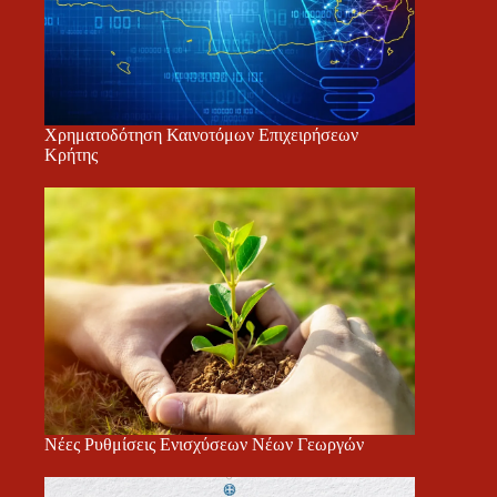
Χρηματοδότηση Καινοτόμων Επιχειρήσεων
Κρήτης
Νέες Ρυθμίσεις Ενισχύσεων Νέων Γεωργών