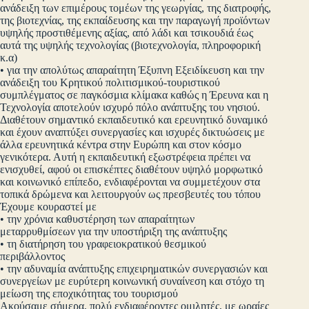
ανάδειξη των επιμέρους τομέων της γεωργίας, της διατροφής,
της βιοτεχνίας, της εκπαίδευσης και την παραγωγή προϊόντων
υψηλής προστιθέμενης αξίας, από λάδι και τσικουδιά έως
αυτά της υψηλής τεχνολογίας (βιοτεχνολογία, πληροφορική
κ.α)
• για την απολύτως απαραίτητη Έξυπνη Εξειδίκευση και την
ανάδειξη του Κρητικού πολιτισμικού-τουριστικού
συμπλέγματος σε παγκόσμια κλίμακα καθώς η Έρευνα και η
Τεχνολογία αποτελούν ισχυρό πόλο ανάπτυξης του νησιού.
Διαθέτουν σημαντικό εκπαιδευτικό και ερευνητικό δυναμικό
και έχουν αναπτύξει συνεργασίες και ισχυρές δικτυώσεις με
άλλα ερευνητικά κέντρα στην Ευρώπη και στον κόσμο
γενικότερα. Αυτή η εκπαιδευτική εξωστρέφεια πρέπει να
ενισχυθεί, αφού οι επισκέπτες διαθέτουν υψηλό μορφωτικό
και κοινωνικό επίπεδο, ενδιαφέρονται να συμμετέχουν στα
τοπικά δρώμενα και λειτουργούν ως πρεσβευτές του τόπου
Έχουμε κουραστεί με
• την χρόνια καθυστέρηση των απαραίτητων
μεταρρυθμίσεων για την υποστήριξη της ανάπτυξης
• τη διατήρηση του γραφειοκρατικού θεσμικού
περιβάλλοντος
• την αδυναμία ανάπτυξης επιχειρηματικών συνεργασιών και
συνεργείων με ευρύτερη κοινωνική συναίνεση και στόχο τη
μείωση της εποχικότητας του τουρισμού
Ακούσαμε σήμερα, πολύ ενδιαφέροντες ομιλητές, με ωραίες