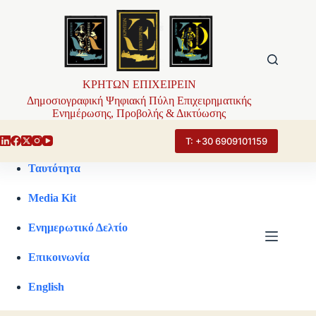
Μετάβαση
στο
περιεχόμενο
ΚΡΗΤΩΝ ΕΠΙΧΕΙΡΕΙΝ
Δημοσιογραφική Ψηφιακή Πύλη Επιχειρηματικής
Ενημέρωσης, Προβολής & Δικτύωσης
Τ: +30 6909101159
Ταυτότητα
Media Kit
Ενημερωτικό Δελτίο
Επικοινωνία
English