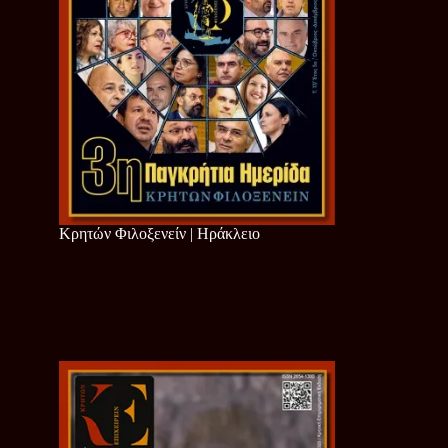
Κρητών Φιλοξενείν | Ηράκλειο