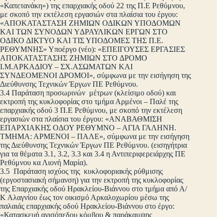
«Καπετανάκη») της επαρχιακής οδού 22 της Π.Ε Ρεθύμνου,
με σκοπό την εκτέλεση εργασιών στα πλαίσια του έργου:
«ΑΠΟΚΑΤΑΣΤΑΣΗ ΖΗΜΙΩΝ Ο∆ΙΚΩΝ ΥΠΟ∆ΟΜΩΝ
ΚΑΙ ΤΩΝ ΣΥΝΟ∆ΩΝ Υ∆ΡΑΥΛΙΚΩΝ ΕΡΓΩΝ ΣΤΟ
Ο∆ΙΚΟ ∆ΙΚΤΥΟ ΚΑΙ ΤΙΣ ΥΠΟ∆ΟΜΕΣ ΤΗΣ Π.Ε.
ΡΕΘΥΜΝΗΣ» Υποέργο (νέο): «ΕΠΕΙΓΟΥΣΕΣ ΕΡΓΑΣΙΕΣ
ΑΠΟΚΑΤΑΣΤΑΣΗΣ ΖΗΜΙΩΝ ΣΤΟ ∆ΡΟΜΟ
Ι.Μ.ΑΡΚΑ∆ΙΟΥ – ΣΧ.ΑΣΩΜΑΤΩΝ ΚΑΙ
ΣΥΝ∆ΕΟΜΕΝΟΙ ∆ΡΟΜΟΙ», σύμφωνα με την εισήγηση της
Διεύθυνσης Τεχνικών Έργων ΠΕ Ρεθύμνου.
3.4 Παράταση προσωρινών μέτρων (κλείσιμο οδού) και
εκτροπή της κυκλοφορίας στο τμήμα Αρμένοι – Παλέ της
επαρχιακής οδού 3 Π.Ε Ρεθύμνου, με σκοπό την εκτέλεση
εργασιών στα πλαίσια του έργου: «ΑΝΑΒΑΘΜΙΣΗ
ΕΠΑΡΧΙΑΚΗΣ ΟΔΟΥ ΡΕΘΥΜΝΟ – ΑΓΙΑ ΓΑΛΗΝΗ.
ΤΜΗΜΑ: ΑΡΜΕΝΟΙ – ΠΑΛΕ», σύμφωνα με την εισήγηση
της Διεύθυνσης Τεχνικών Έργων ΠΕ Ρεθύμνου. (εισηγήτρια
για τα θέματα 3.1, 3.2, 3.3 και 3.4 η Αντιπεριφερειάρχης ΠΕ
Ρεθύμνου κα Λιονή Μαρία).
3.5 Παράταση ισχύος της κυκλοφοριακής ρύθμισης
(εργοστασιακή σήμανση) για την εκτροπή της κυκλοφορίας
της Επαρχιακής οδού Ηρακλείου-Βιάννου στο τμήμα από Α/
Κ Αλαγνίου έως τον οικισμό Αρκαλοχωρίου μέσω της
παλαιάς επαρχιακής οδού Ηρακλείου-Βιάννου στο έργο:
«Κατασκευή ανισόπεδου κόμβου & παράκαμψης