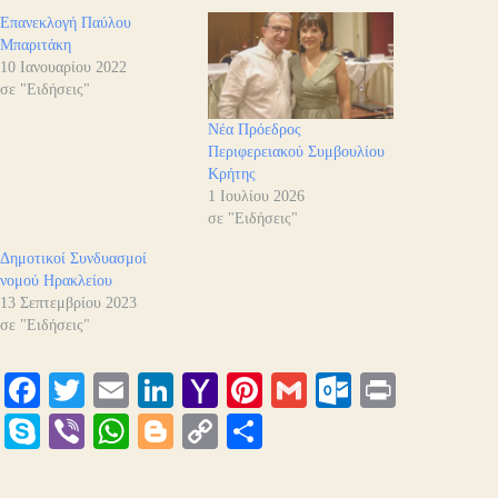
Επανεκλογή Παύλου
Μπαριτάκη
10 Ιανουαρίου 2022
σε "Ειδήσεις"
Νέα Πρόεδρος
Περιφερειακού Συμβουλίου
Κρήτης
1 Ιουλίου 2026
σε "Ειδήσεις"
Δημοτικοί Συνδυασμοί
νομού Ηρακλείου
13 Σεπτεμβρίου 2023
σε "Ειδήσεις"
Fa
T
E
Li
Y
Pi
G
O
Pr
ce
wi
m
nk
ah
nt
m
ut
in
S
Vi
W
Bl
C
Μ
bo
tte
ail
ed
oo
er
ail
lo
t
ky
be
ha
og
op
οι
ok
r
In
M
es
ok