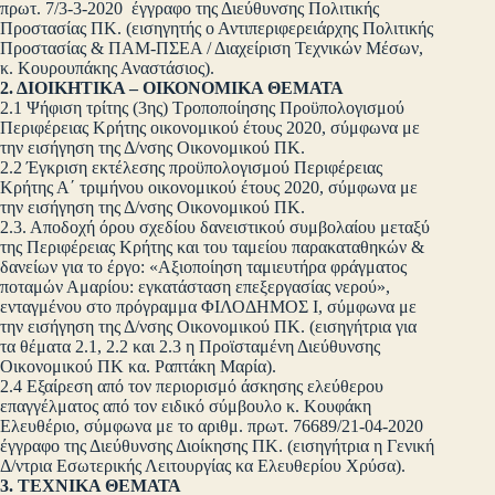
πρωτ. 7/3-3-2020 έγγραφο της Διεύθυνσης Πολιτικής
Προστασίας ΠΚ. (εισηγητής ο Αντιπεριφερειάρχης Πολιτικής
Προστασίας & ΠΑΜ-ΠΣΕΑ / Διαχείριση Τεχνικών Μέσων,
κ. Κουρουπάκης Αναστάσιος).
2. ΔΙΟΙΚΗΤΙΚΑ – ΟΙΚΟΝΟΜΙΚΑ ΘΕΜΑΤΑ
2.1 Ψήφιση τρίτης (3ης) Τροποποίησης Προϋπολογισμού
Περιφέρειας Κρήτης οικονομικού έτους 2020, σύμφωνα με
την εισήγηση της Δ/νσης Οικονομικού ΠΚ.
2.2 Έγκριση εκτέλεσης προϋπολογισμού Περιφέρειας
Κρήτης Α΄ τριμήνου οικονομικού έτους 2020, σύμφωνα με
την εισήγηση της Δ/νσης Οικονομικού ΠΚ.
2.3. Αποδοχή όρου σχεδίου δανειστικού συμβολαίου μεταξύ
της Περιφέρειας Κρήτης και του ταμείου παρακαταθηκών &
δανείων για το έργο: «Αξιοποίηση ταμιευτήρα φράγματος
ποταμών Αμαρίου: εγκατάσταση επεξεργασίας νερού»,
ενταγμένου στο πρόγραμμα ΦΙΛΟΔΗΜΟΣ Ι, σύμφωνα με
την εισήγηση της Δ/νσης Οικονομικού ΠΚ. (εισηγήτρια για
τα θέματα 2.1, 2.2 και 2.3 η Προϊσταμένη Διεύθυνσης
Οικονομικού ΠΚ κα. Ραπτάκη Μαρία).
2.4 Εξαίρεση από τον περιορισμό άσκησης ελεύθερου
επαγγέλματος από τον ειδικό σύμβουλο κ. Κουφάκη
Ελευθέριο, σύμφωνα με το αριθμ. πρωτ. 76689/21-04-2020
έγγραφο της Διεύθυνσης Διοίκησης ΠΚ. (εισηγήτρια η Γενική
Δ/ντρια Εσωτερικής Λειτουργίας κα Ελευθερίου Χρύσα).
3. ΤΕΧΝΙΚΑ ΘΕΜΑΤΑ