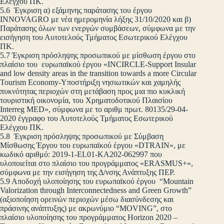
Ελέγχου ΠΚ.
5.6 Έγκριση α) εξάμηνης παράτασης του έργου
INNOVAGRO με νέα ημερομηνία λήξης 31/10/2020 και β)
Παράτασης όλων των ενεργών συμβάσεων, σύμφωνα με την
εισήγηση του Αυτοτελούς Τμήματος Εσωτερικού Ελέγχου
ΠΚ.
5.7 Έγκριση πρόσληψης προσωπικού με μίσθωση έργου στο
πλαίσιο του ευρωπαϊκού έργου «INCIRCLE-Support Insular
and low density areas in the transition towards a more Circular
Tourism Economy-Υποστήριξη νησιωτικών και χαμηλής
πυκνότητας περιοχών στη μετάβαση προς μια πιο κυκλική
τουριστική οικονομία, του Χρηματοδοτικού Πλαισίου
Interreg MED», σύμφωνα με το αριθμ πρωτ. 80135/29-04-
2020 έγγραφο του Αυτοτελούς Τμήματος Εσωτερικού
Ελέγχου ΠΚ.
5.8 Έγκριση πρόσληψης προσωπικού με Σύμβαση
Μίσθωσης Έργου του ευρωπαϊκού έργου «DTRAIN», με
κωδικό αριθμό: 2019-1-EL01-KA202-062997 που
υλοποιείται στο πλαίσιο του προγράμματος «ERASMUS+»,
σύμφωνα με την εισήγηση της Δ/νσης Ανάπτυξης ΠΕΡ.
5.9 Αποδοχή υλοποίησης του ευρωπαϊκού έργου “Mountain
Valorization through Interconnectedness and Green Growth”
(αξιοποίηση ορεινών περιοχών μέσω διασύνδεσης και
πράσινης ανάπτυξης) με ακρωνύμιο “MOVING”, στο
πλαίσιο υλοποίησης του προγράμματος Horizon 2020 –