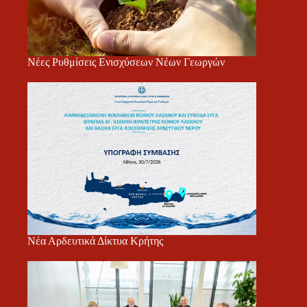
Νέες Ρυθμίσεις Ενισχύσεων Νέων Γεωργών
Νέα Αρδευτικά Δίκτυα Κρήτης