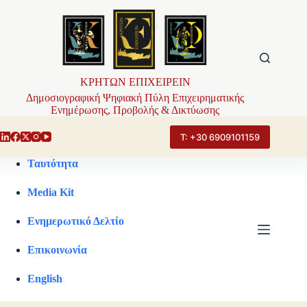
Μετάβαση
στο
περιεχόμενο
ΚΡΗΤΩΝ ΕΠΙΧΕΙΡΕΙΝ
Δημοσιογραφική Ψηφιακή Πύλη Επιχειρηματικής
Ενημέρωσης, Προβολής & Δικτύωσης
Τ: +30 6909101159
Ταυτότητα
Media Kit
Ενημερωτικό Δελτίο
Επικοινωνία
English