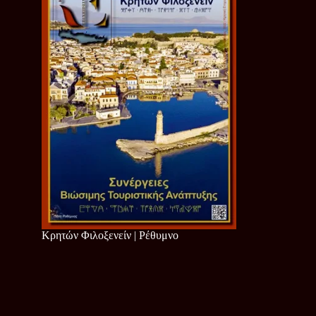
Κρητών Φιλοξενείν | Ρέθυμνο