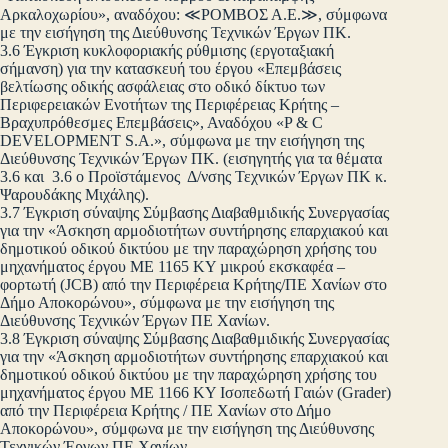
Αρκαλοχωρίου», αναδόχου: ≪ΡΟΜΒΟΣ Α.Ε.≫, σύμφωνα
με την εισήγηση της Διεύθυνσης Τεχνικών Έργων ΠΚ.
3.6 Έγκριση κυκλοφοριακής ρύθμισης (εργοταξιακή
σήμανση) για την κατασκευή του έργου «Επεμβάσεις
βελτίωσης οδικής ασφάλειας στο οδικό δίκτυο των
Περιφερειακών Ενοτήτων της Περιφέρειας Κρήτης –
Βραχυπρόθεσμες Επεμβάσεις», Αναδόχου «P & C
DEVELOPMENT S.A.», σύμφωνα με την εισήγηση της
Διεύθυνσης Τεχνικών Έργων ΠΚ. (εισηγητής για τα θέματα
3.6 και 3.6 ο Προϊστάμενος Δ/νσης Τεχνικών Έργων ΠΚ κ.
Ψαρουδάκης Μιχάλης).
3.7 Έγκριση σύναψης Σύμβασης Διαβαθμιδικής Συνεργασίας
για την «Άσκηση αρμοδιοτήτων συντήρησης επαρχιακού και
δημοτικού οδικού δικτύου με την παραχώρηση χρήσης του
μηχανήματος έργου ΜΕ 1165 ΚΥ µικρού εκσκαφέα –
φορτωτή (JCB) από την Περιφέρεια Κρήτης/ΠΕ Χανίων στο
Δήμο Αποκορώνου», σύμφωνα με την εισήγηση της
Διεύθυνσης Τεχνικών Έργων ΠΕ Χανίων.
3.8 Έγκριση σύναψης Σύμβασης Διαβαθμιδικής Συνεργασίας
για την «Άσκηση αρμοδιοτήτων συντήρησης επαρχιακού και
δημοτικού οδικού δικτύου με την παραχώρηση χρήσης του
μηχανήματος έργου ΜΕ 1166 ΚΥ Ισοπεδωτή Γαιών (Grader)
από την Περιφέρεια Κρήτης / ΠΕ Χανίων στο Δήμο
Αποκορώνου», σύμφωνα με την εισήγηση της Διεύθυνσης
Τεχνικών Έργων ΠΕ Χανίων.