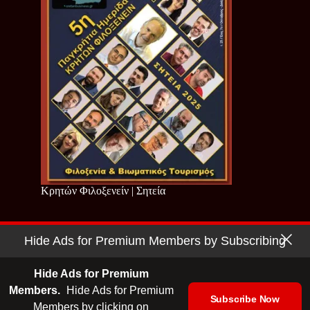
Κρητών Φιλοξενείν | Σητεία
Hide Ads for Premium Members by Subscribing
Copyright © 2026 - Cretan Business | Κρητών Επιχειρείν
Όροι Χρήσης
|
Πολιτική Απορρήτου
Hide Ads for Premium
Members.
Hide Ads for Premium
Subscribe Now
Members by clicking on