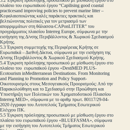
5.2 Έγκριση πρόσληψης προσωπικού με μίσθωση έργου στο
πλαίσιο του ευρωπαϊκού έργου “Capilising good coastal
practicesand improving policies to prevent marine litter –
Κεφαλαιοποιώντας καλές παράκτιες πρακτικές και
βελτιώνοντας πολιτικές για τον μετριασμό των
απορριμμάτων στη θάλασσα-CAPonLITTER” του
προγράμματος πλαισίου Interreg Europe, σύμφωνα με την
εισήγηση της Δ/νσης Περιβάλλοντος & Χωρικού Σχεδιασμού
Κρήτης.
5.3 Έγκριση συμμετοχής της Περιφέρειας Κρήτης σε
Ευρωπαϊκά – Διεθνή Δίκτυα, σύμφωνα με την εισήγηση της
Δ/νσης Περιβάλλοντος & Χωρικού Σχεδιασμού Κρήτης.
5.4 Έγκριση πρόσληψης προσωπικού με μίσθωση έργου στο
πλαίσιο του ευρωπαϊκού έργου «DestiMED PLUS-
Ecotourism inMediterranean Destinations. From Monitoring
and Planning to Promotion and Policy Support-
Οικοτουρισμός στους Μεσογειακούς Προορισμούς: Από την
Παρακολούθηση και το Σχεδιασμό στην Προώθηση και
Υποστήριξη των Πολιτικών του Χρηματοδοτικού Πλαισίου
Interreg MED», σύμφωνα με το αριθμ πρωτ. 80117/29-04-
2020 έγγραφο του Αυτοτελούς Τμήματος Εσωτερικού
Ελέγχου ΠΚ.
5.5 Έγκριση πρόσληψης προσωπικού με μίσθωση έργου στο
πλαίσιο του ευρωπαϊκού έργου «BLUEFASMA», σύμφωνα
με την εισήγηση του Αυτοτελούς Τμήματος Εσωτερικού