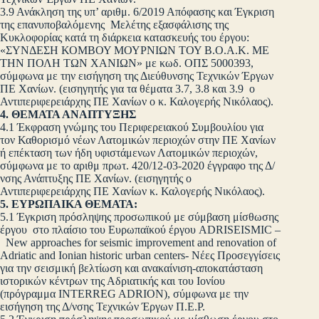
3.9 Ανάκληση της υπ’ αριθμ. 6/2019 Απόφασης και Έγκριση
της επανυποβαλόμενης Μελέτης εξασφάλισης της
Κυκλοφορίας κατά τη διάρκεια κατασκευής του έργου:
«ΣΥΝΔΕΣΗ ΚΟΜΒΟΥ ΜΟΥΡΝΙΩΝ ΤΟΥ Β.Ο.Α.Κ. ΜΕ
ΤΗΝ ΠΟΛΗ ΤΩΝ ΧΑΝΙΩΝ» με κωδ. ΟΠΣ 5000393,
σύμφωνα με την εισήγηση της Διεύθυνσης Τεχνικών Έργων
ΠΕ Χανίων. (εισηγητής για τα θέματα 3.7, 3.8 και 3.9 ο
Αντιπεριφερειάρχης ΠΕ Χανίων ο κ. Καλογερής Νικόλαος).
4. ΘΕΜΑΤΑ ΑΝΑΠΤΥΞΗΣ
4.1 Έκφραση γνώμης του Περιφερειακού Συμβουλίου για
τον Καθορισμό νέων Λατομικών περιοχών στην ΠΕ Χανίων
ή επέκταση των ήδη υφιστάμενων Λατομικών περιοχών,
σύμφωνα με το αριθμ πρωτ. 420/12-03-2020 έγγραφο της Δ/
νσης Ανάπτυξης ΠΕ Χανίων. (εισηγητής ο
Αντιπεριφερειάρχης ΠΕ Χανίων κ. Καλογερής Νικόλαος).
5. ΕΥΡΩΠΑΙΚΑ ΘΕΜΑΤΑ:
5.1 Έγκριση πρόσληψης προσωπικού με σύμβαση μίσθωσης
έργου στο πλαίσιο του Ευρωπαϊκού έργου ADRISEISMIC –
New approaches for seismic improvement and renovation of
Adriatic and Ionian historic urban centers- Νέες Προσεγγίσεις
για την σεισμική βελτίωση και ανακαίνιση-αποκατάσταση
ιστορικών κέντρων της Αδριατικής και του Ιονίου
(πρόγραμμα INTERREG ADRION), σύμφωνα με την
εισήγηση της Δ/νσης Τεχνικών Έργων Π.Ε.Ρ.