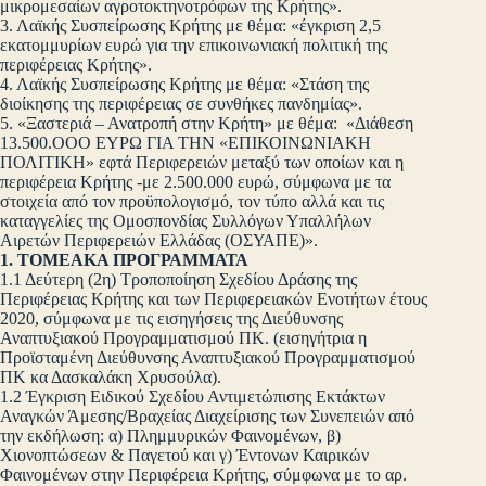
μικρομεσαίων αγροτοκτηνοτρόφων της Κρήτης».
3. Λαϊκής Συσπείρωσης Κρήτης με θέμα: «έγκριση 2,5
εκατομμυρίων ευρώ για την επικοινωνιακή πολιτική της
περιφέρειας Κρήτης».
4. Λαϊκής Συσπείρωσης Κρήτης με θέμα: «Στάση της
διοίκησης της περιφέρειας σε συνθήκες πανδημίας».
5. «Ξαστεριά – Ανατροπή στην Κρήτη» με θέμα: «Διάθεση
13.500.ΟΟΟ ΕΥΡΩ ΓΙΑ ΤΗΝ «ΕΠΙΚΟΙΝΩΝΙΑΚΗ
ΠΟΛΙΤΙΚΗ» εφτά Περιφερειών μεταξύ των οποίων και η
περιφέρεια Κρήτης -με 2.500.000 ευρώ, σύμφωνα με τα
στοιχεία από τον προϋπολογισμό, τον τύπο αλλά και τις
καταγγελίες της Ομοσπονδίας Συλλόγων Υπαλλήλων
Αιρετών Περιφερειών Ελλάδας (ΟΣΥΑΠΕ)».
1. ΤΟΜΕΑΚΑ ΠΡΟΓΡΑΜΜΑΤΑ
1.1 Δεύτερη (2η) Τροποποίηση Σχεδίου Δράσης της
Περιφέρειας Κρήτης και των Περιφερειακών Ενοτήτων έτους
2020, σύμφωνα με τις εισηγήσεις της Διεύθυνσης
Αναπτυξιακού Προγραμματισμού ΠΚ. (εισηγήτρια η
Προϊσταμένη Διεύθυνσης Αναπτυξιακού Προγραμματισμού
ΠΚ κα Δασκαλάκη Χρυσούλα).
1.2 Έγκριση Ειδικού Σχεδίου Αντιμετώπισης Εκτάκτων
Αναγκών Άμεσης/Βραχείας Διαχείρισης των Συνεπειών από
την εκδήλωση: α) Πλημμυρικών Φαινομένων, β)
Χιονοπτώσεων & Παγετού και γ) Έντονων Καιρικών
Φαινομένων στην Περιφέρεια Κρήτης, σύμφωνα με το αρ.