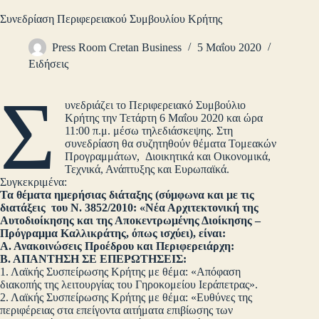
Συνεδρίαση Περιφερειακού Συμβουλίου Κρήτης
Press Room Cretan Business
5 Μαΐου 2020
Ειδήσεις
Σ
υνεδριάζει το Περιφερειακό Συμβούλιο
Κρήτης την Τετάρτη 6 Μαΐου 2020 και ώρα
11:00 π.μ. μέσω τηλεδιάσκεψης. Στη
συνεδρίαση θα συζητηθούν θέματα Τομεακών
Προγραμμάτων, Διοικητικά και Οικονομικά,
Τεχνικά, Ανάπτυξης και Ευρωπαϊκά.
Συγκεκριμένα:
Τα θέματα ημερήσιας διάταξης (σύμφωνα και με τις
διατάξεις του Ν. 3852/2010: «Νέα Αρχιτεκτονική της
Αυτοδιοίκησης και της Αποκεντρωμένης Διοίκησης –
Πρόγραμμα Καλλικράτης, όπως ισχύει), είναι:
Α. Ανακοινώσεις Προέδρου και Περιφερειάρχη:
Β. ΑΠΑΝΤΗΣΗ ΣΕ ΕΠΕΡΩΤΗΣΕΙΣ:
1. Λαϊκής Συσπείρωσης Κρήτης με θέμα: «Απόφαση
διακοπής της λειτουργίας του Γηροκομείου Ιεράπετρας».
2. Λαϊκής Συσπείρωσης Κρήτης με θέμα: «Ευθύνες της
περιφέρειας στα επείγοντα αιτήματα επιβίωσης των