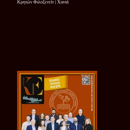
Κρητών Φιλοξενείν | Χανιά