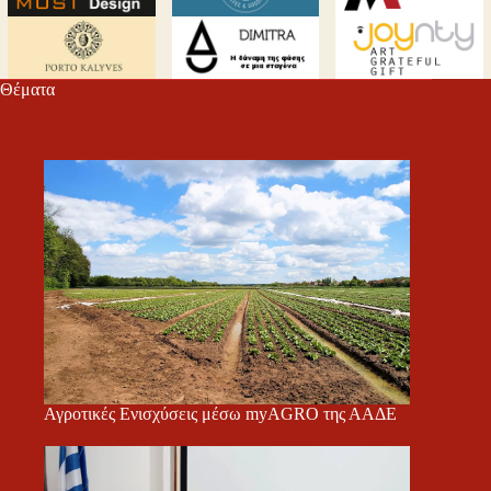
m
εί
τε
Θέματα
Αγροτικές Ενισχύσεις μέσω myAGRO της ΑΑΔΕ