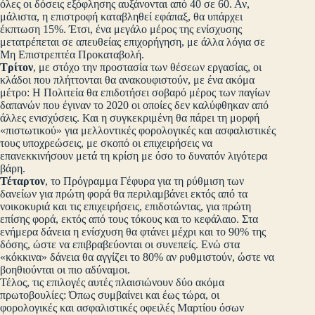
όλες οι δόσεις εξόφλησης αυξάνονται από 40 σε 60. Αν,
μάλιστα, η επιστροφή καταβληθεί εφάπαξ, θα υπάρχει
έκπτωση 15%. Έτσι, ένα μεγάλο μέρος της ενίσχυσης
μετατρέπεται σε απευθείας επιχορήγηση, με άλλα λόγια σε
Μη Επιστρεπτέα Προκαταβολή.
Τρίτον
, με στόχο την προστασία των θέσεων εργασίας, οι
κλάδοι που πλήττονται θα ανακουφιστούν, με ένα ακόμα
μέτρο: H Πολιτεία θα επιδοτήσει σοβαρό μέρος των παγίων
δαπανών που έγιναν το 2020 οι οποίες δεν καλύφθηκαν από
άλλες ενισχύσεις. Και η συγκεκριμένη θα πάρει τη μορφή
«πιστωτικού» για μελλοντικές φορολογικές και ασφαλιστικές
τους υποχρεώσεις, με σκοπό οι επιχειρήσεις να
επανεκκινήσουν μετά τη κρίση με όσο το δυνατόν λιγότερα
βάρη.
Τέταρτον
, το Πρόγραμμα Γέφυρα για τη ρύθμιση των
δανείων για πρώτη φορά θα περιλαμβάνει εκτός από τα
νοικοκυριά και τις επιχειρήσεις, επιδοτώντας, για πρώτη
επίσης φορά, εκτός από τους τόκους και το κεφάλαιο. Στα
ενήμερα δάνεια η ενίσχυση θα φτάνει μέχρι και το 90% της
δόσης, ώστε να επιβραβεύονται οι συνεπείς. Ενώ στα
«κόκκινα» δάνεια θα αγγίζει το 80% αν ρυθμιστούν, ώστε να
βοηθιούνται οι πιο αδύναμοι.
Τέλος, τις επιλογές αυτές πλαισιώνουν δύο ακόμα
πρωτοβουλίες: Όπως συμβαίνει και έως τώρα, οι
φορολογικές και ασφαλιστικές οφειλές Μαρτίου όσων