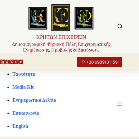
Μετάβαση
στο
περιεχόμενο
ΚΡΗΤΩΝ ΕΠΙΧΕΙΡΕΙΝ
Δημοσιογραφική Ψηφιακή Πύλη Επιχειρηματικής
Ενημέρωσης, Προβολής & Δικτύωσης
Τ: +30 6909101159
Ταυτότητα
Media Kit
Ενημερωτικό Δελτίο
Επικοινωνία
English