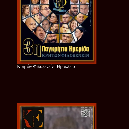
Κρητών Φιλοξενείν | Ηράκλειο