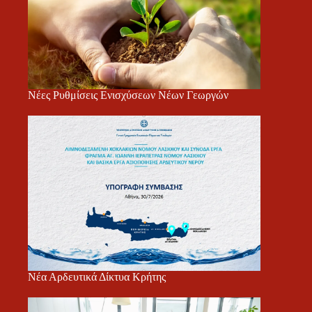
Νέες Ρυθμίσεις Ενισχύσεων Νέων Γεωργών
Νέα Αρδευτικά Δίκτυα Κρήτης