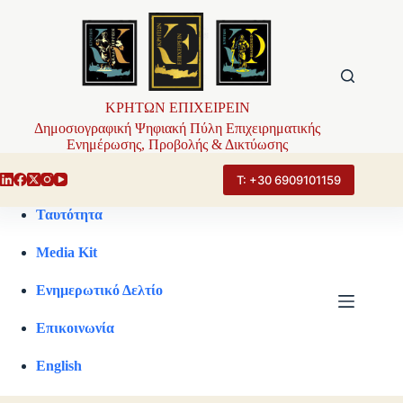
Μετάβαση
στο
περιεχόμενο
ΚΡΗΤΩΝ ΕΠΙΧΕΙΡΕΙΝ
Δημοσιογραφική Ψηφιακή Πύλη Επιχειρηματικής
Ενημέρωσης, Προβολής & Δικτύωσης
Τ: +30 6909101159
Ταυτότητα
Media Kit
Ενημερωτικό Δελτίο
Επικοινωνία
English