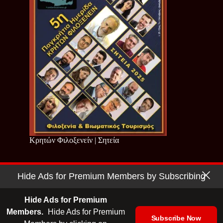
Κρητών Φιλοξενείν | Σητεία
Hide Ads for Premium Members by Subscribing
Copyright © 2026 - Cretan Business | Κρητών Επιχειρείν
Όροι Χρήσης
|
Πολιτική Απορρήτου
Hide Ads for Premium
Members.
Hide Ads for Premium
Subscribe Now