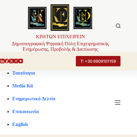
Μετάβαση
στο
περιεχόμενο
ΚΡΗΤΩΝ ΕΠΙΧΕΙΡΕΙΝ
Δημοσιογραφική Ψηφιακή Πύλη Επιχειρηματικής
Ενημέρωσης, Προβολής & Δικτύωσης
Τ: +30 6909101159
Ταυτότητα
Media Kit
Ενημερωτικό Δελτίο
Επικοινωνία
English