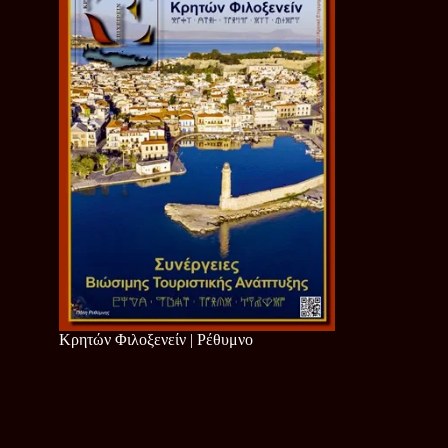
Κρητών Φιλοξενείν | Ρέθυμνο