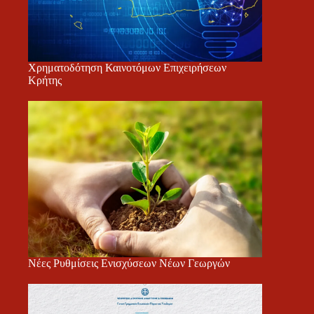
Χρηματοδότηση Καινοτόμων Επιχειρήσεων
Κρήτης
Νέες Ρυθμίσεις Ενισχύσεων Νέων Γεωργών