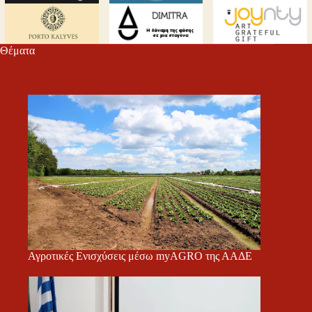
m
εί
τε
Θέματα
Αγροτικές Ενισχύσεις μέσω myAGRO της ΑΑΔΕ