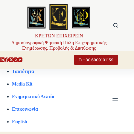
Μετάβαση
στο
περιεχόμενο
ΚΡΗΤΩΝ ΕΠΙΧΕΙΡΕΙΝ
Δημοσιογραφική Ψηφιακή Πύλη Επιχειρηματικής
Ενημέρωσης, Προβολής & Δικτύωσης
Τ: +30 6909101159
Ταυτότητα
Media Kit
Ενημερωτικό Δελτίο
Επικοινωνία
English