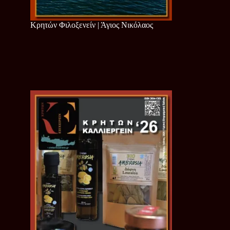
Κρητών Φιλοξενείν | Άγιος Νικόλαος