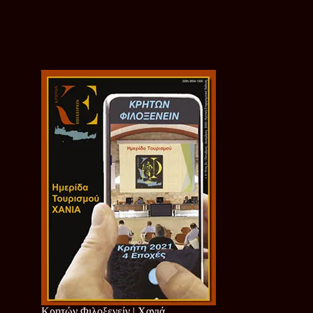
Κρητών Φιλοξενείν | Χανιά