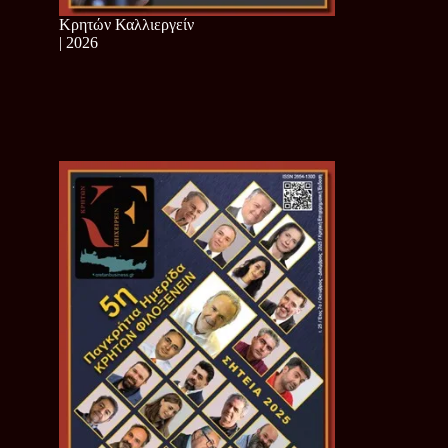
Κρητών Καλλιεργείν
| 2026