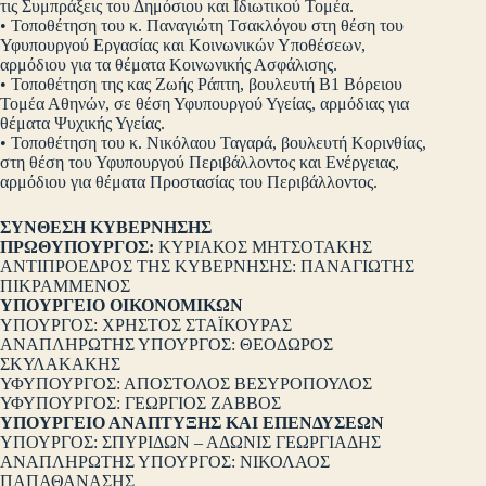
τις Συμπράξεις του Δημόσιου και Ιδιωτικού Τομέα.
• Τοποθέτηση του κ. Παναγιώτη Τσακλόγου στη θέση του
Υφυπουργού Εργασίας και Κοινωνικών Υποθέσεων,
αρμόδιου για τα θέματα Κοινωνικής Ασφάλισης.
• Τοποθέτηση της κας Ζωής Ράπτη, βουλευτή Β1 Βόρειου
Τομέα Αθηνών, σε θέση Υφυπουργού Υγείας, αρμόδιας για
θέματα Ψυχικής Υγείας.
• Τοποθέτηση του κ. Νικόλαου Ταγαρά, βουλευτή Κορινθίας,
στη θέση του Υφυπουργού Περιβάλλοντος και Ενέργειας,
αρμόδιου για θέματα Προστασίας του Περιβάλλοντος.
ΣΥΝΘΕΣΗ ΚΥΒΕΡΝΗΣΗΣ
ΠΡΩΘΥΠΟΥΡΓΟΣ:
ΚΥΡΙΑΚΟΣ ΜΗΤΣΟΤΑΚΗΣ
ΑΝΤΙΠΡΟΕΔΡΟΣ ΤΗΣ ΚΥΒΕΡΝΗΣΗΣ: ΠΑΝΑΓΙΩΤΗΣ
ΠΙΚΡΑΜΜΕΝΟΣ
ΥΠΟΥΡΓΕΙΟ ΟΙΚΟΝΟΜΙΚΩΝ
ΥΠΟΥΡΓΟΣ: ΧΡΗΣΤΟΣ ΣΤΑΪΚΟΥΡΑΣ
ΑΝΑΠΛΗΡΩΤΗΣ ΥΠΟΥΡΓΟΣ: ΘΕΟΔΩΡΟΣ
ΣΚΥΛΑΚΑΚΗΣ
ΥΦΥΠΟΥΡΓΟΣ: ΑΠΟΣΤΟΛΟΣ ΒΕΣΥΡΟΠΟΥΛΟΣ
ΥΦΥΠΟΥΡΓΟΣ: ΓΕΩΡΓΙΟΣ ΖΑΒΒΟΣ
ΥΠΟΥΡΓΕΙΟ ΑΝΑΠΤΥΞΗΣ ΚΑΙ ΕΠΕΝΔΥΣΕΩΝ
ΥΠΟΥΡΓΟΣ: ΣΠΥΡΙΔΩΝ – ΑΔΩΝΙΣ ΓΕΩΡΓΙΑΔΗΣ
ΑΝΑΠΛΗΡΩΤΗΣ ΥΠΟΥΡΓΟΣ: ΝΙΚΟΛΑΟΣ
ΠΑΠΑΘΑΝΑΣΗΣ