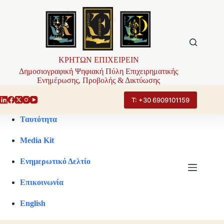
Μετάβαση
στο
περιεχόμενο
ΚΡΗΤΩΝ ΕΠΙΧΕΙΡΕΙΝ
Δημοσιογραφική Ψηφιακή Πύλη Επιχειρηματικής
Ενημέρωσης, Προβολής & Δικτύωσης
Τ: +30 6909101159
Ταυτότητα
Media Kit
Ενημερωτικό Δελτίο
Επικοινωνία
English