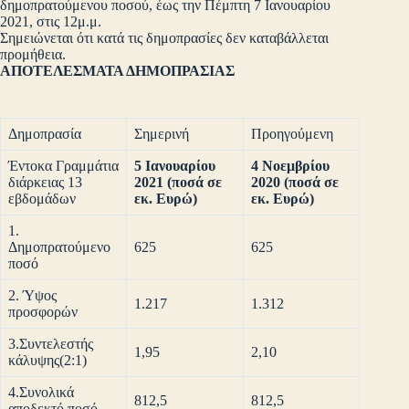
δημοπρατούμενου ποσού, έως την Πέμπτη 7 Ιανουαρίου
2021, στις 12μ.μ.
Σημειώνεται ότι κατά τις δημοπρασίες δεν καταβάλλεται
προμήθεια.
ΑΠΟΤΕΛΕΣΜΑΤΑ ΔΗΜΟΠΡΑΣΙΑΣ
Δημοπρασία
Σημερινή
Προηγούμενη
Έντοκα Γραμμάτια
5 Ιανουαρίου
4 Νοεμβρίου
διάρκειας 13
2021
(ποσά σε
2020
(ποσά σε
εβδομάδων
εκ. Ευρώ)
εκ. Ευρώ)
1.
Δημοπρατούμενο
625
625
ποσό
2. Ύψος
1.217
1.312
προσφορών
3.Συντελεστής
1,95
2,10
κάλυψης(2:1)
4.Συνολικά
812,5
812,5
αποδεκτό ποσό