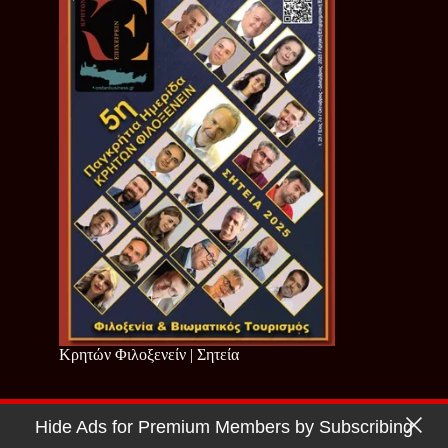
Κρητών Φιλοξενείν | Σητεία
Hide Ads for Premium Members by Subscribing
Copyright © 2026 - Cretan Business | Κρητών Επιχειρείν