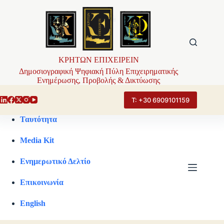
Μετάβαση
στο
περιεχόμενο
ΚΡΗΤΩΝ ΕΠΙΧΕΙΡΕΙΝ
Δημοσιογραφική Ψηφιακή Πύλη Επιχειρηματικής
Ενημέρωσης, Προβολής & Δικτύωσης
Τ: +30 6909101159
Ταυτότητα
Media Kit
Ενημερωτικό Δελτίο
Επικοινωνία
English