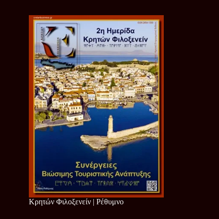
Κρητών Φιλοξενείν | Ρέθυμνο