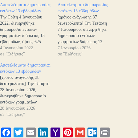
Αποτελέσματα δημοπρασίας
Αποτελέσματα δημοπρασίας
εντόκων 13 εβδομάδων
εντόκων 13 εβδομάδων
Την Τρίτη 4 Ιανουαρίου
[χρόνος ανάγνωσης 37
2022, διενεργήθηκε
δευτερόλεπτα] Την Τετάρτη
δημοπρασία εντόκων
7 Ιανουαρίου, διενεργήθηκε
γραμματίων διάρκειας 13
δημοπρασία εντόκων
εβδομάδων, ύψους 625
γραμματίων διάρκειας 13
εκατομμυρίων Ευρώ. Η
4 Ιανουαρίου 2022
εβδομάδων, ύψους 400
7 Ιανουαρίου 2026
απόδοση διαμορφώθηκε στο
σε "Ειδήσεις"
εκατομμυρίων ευρώ. Η
σε "Ειδήσεις"
-0,40%. Υποβλήθηκαν
απόδοση διαμορφώθηκε στο
Αποτελέσματα δημοπρασίας
συνολικές προσφορές ύψους
1,70%. Υποβλήθηκαν
εντόκων 13 εβδομάδων
1.150 εκατομμυρίων Ευρώ,
συνολικές προσφορές ύψους
[χρόνος ανάγνωσης 38
που υπερκά­λυψαν το
903 εκατομμυρίων Ευρώ,
δευτερόλεπτα] Την Τετάρτη
ζητούμενο ποσό κατά 1,84
που υπερκάλυψαν το
28 Ιανουαρίου 2026,
φορές.Η δημοπρασία
ζητούμενο ποσό κατά 2,26
διενεργήθηκε δημοπρασία
πραγματοποιήθηκε μέσω των
φορές. Η δημοπρασία
εντόκων γραμματίων
Βασικών Διαπραγματευτών
πραγματοποιήθηκε μέσω των
διάρκειας 13 εβδομάδων,
28 Ιανουαρίου 2026
Αγοράς (Primary Dealers),
Βασικών Διαπραγματευτών
ύψους 400 εκατομμυρίων
σε "Ειδήσεις"
και η ημερομηνία
Αγοράς (Primary Dealers),
ευρώ. Η απόδοση
διακανονισμού είναι…
και η…
διαμορφώθηκε στο 1,74%.
Fa
T
E
Li
Y
Pi
G
O
Pr
Υποβλήθηκαν συνολικές