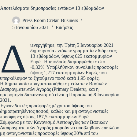
Αποτελέσματα δημοπρασίας εντόκων 13 εβδομάδων
Press Room Cretan Business
5 Ιανουαρίου 2021
Ειδήσεις
Δ
ιενεργήθηκε, την Τρίτη 5 Ιανουαρίου 2021
δημοπρασία εντόκων γραμματίων διάρκειας
13 εβδομάδων, ύψους 625 εκατομμυρίων
Ευρώ. Η απόδοση διαμορφώθηκε στο
-0,32%. Υποβλήθηκαν συνολικές προσφορές
ύψους 1,217 εκατομμυρίων Ευρώ, που
υπερκάλυψαν το ζητούμενο ποσό κατά 1,95 φορές.
Η δημοπρασία πραγματοποιήθηκε μέσω των Βασικών
Διαπραγματευτών Αγοράς (Primary Dealers), και η
ημερομηνία διακανονισμού είναι η Παρασκευή 8 Ιανουαρίου
2021.
Έγιναν δεκτές προσφορές μέχρι του ύψους του
δημοπρατηθέντος ποσού, καθώς και μη ανταγωνιστικές
προσφορές ύψους 187,5 εκατομμυρίων Ευρώ.
Σύμφωνα με τον Κανονισμό Λειτουργίας των Βασικών
Διαπραγματευτών Αγοράς μπορούν να υποβληθούν επιπλέον
μη ανταγωνιστικές προσφορές ύψους 30% επί του