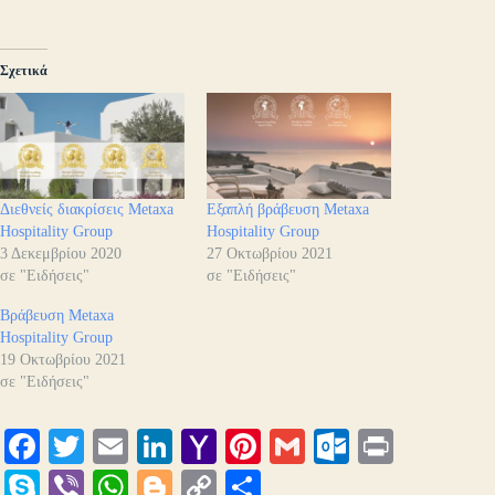
Σχετικά
Διεθνείς διακρίσεις Metaxa
Εξαπλή βράβευση Metaxa
Hospitality Group
Hospitality Group
3 Δεκεμβρίου 2020
27 Οκτωβρίου 2021
σε "Ειδήσεις"
σε "Ειδήσεις"
Βράβευση Metaxa
Hospitality Group
19 Οκτωβρίου 2021
σε "Ειδήσεις"
Fa
T
E
Li
Y
Pi
G
O
Pr
ce
wi
m
nk
ah
nt
m
ut
in
S
Vi
W
Bl
C
Μ