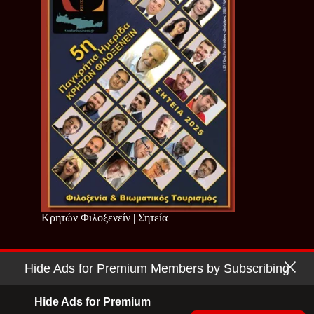
Κρητών Φιλοξενείν | Σητεία
Hide Ads for Premium Members by Subscribing
Copyright © 2026 - Cretan Business | Κρητών Επιχειρείν
Όροι Χρήσης
|
Πολιτική Απορρήτου
Hide Ads for Premium