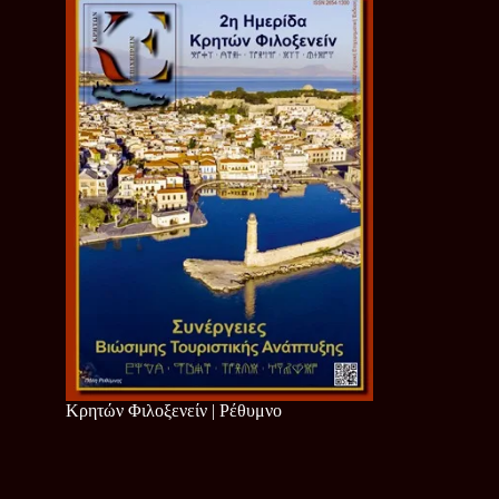
Κρητών Φιλοξενείν | Ρέθυμνο