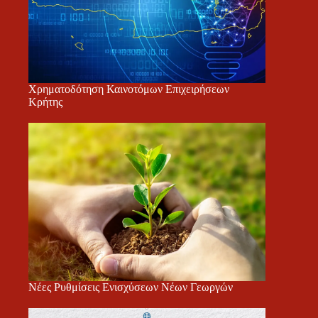
Χρηματοδότηση Καινοτόμων Επιχειρήσεων
Κρήτης
Νέες Ρυθμίσεις Ενισχύσεων Νέων Γεωργών