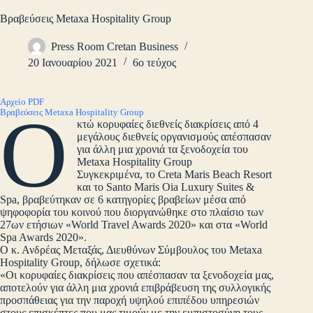
Βραβεύσεις Metaxa Hospitality Group
Press Room Cretan Business
20 Ιανουαρίου 2021
6ο τεύχος
Αρχείο PDF
Ο
Βραβεύσεις Metaxa Hospitality Group
κτώ κορυφαίες διεθνείς διακρίσεις από 4
μεγάλους διεθνείς οργανισμούς απέσπασαν
για άλλη μια χρονιά τα ξενοδοχεία του
Metaxa Hospitality Group
Συγκεκριμένα, το Creta Maris Beach Resort
και το Santo Maris Oia Luxury Suites &
Spa, βραβεύτηκαν σε 6 κατηγορίες βραβείων μέσα από
ψηφοφορία του κοινού που διοργανώθηκε στο πλαίσιο των
27ων ετήσιων «World Travel Awards 2020» και στα «World
Spa Awards 2020».
Ο κ. Ανδρέας Μεταξάς, Διευθύνων Σύμβουλος του Metaxa
Hospitality Group, δήλωσε σχετικά:
«Οι κορυφαίες διακρίσεις που απέσπασαν τα ξενοδοχεία μας,
αποτελούν για άλλη μια χρονιά επιβράβευση της συλλογικής
προσπάθειας για την παροχή υψηλού επιπέδου υπηρεσιών
στους επισκέπτες που μας τιμούν με την εμπιστοσύνη τους.