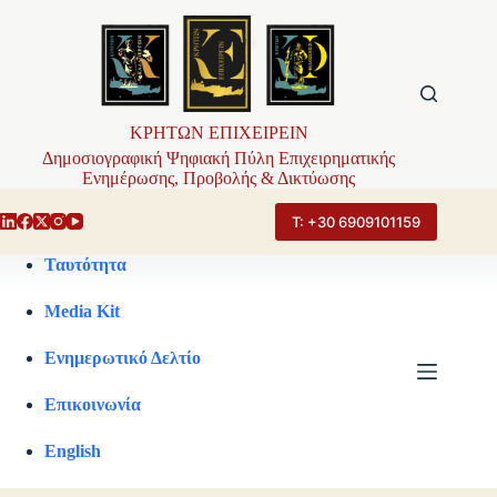
Μετάβαση
στο
περιεχόμενο
ΚΡΗΤΩΝ ΕΠΙΧΕΙΡΕΙΝ
Δημοσιογραφική Ψηφιακή Πύλη Επιχειρηματικής
Ενημέρωσης, Προβολής & Δικτύωσης
Τ: +30 6909101159
Ταυτότητα
Media Kit
Ενημερωτικό Δελτίο
Επικοινωνία
English