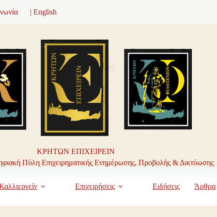
ινωνία
| English
ΚΡΗΤΩΝ ΕΠΙΧΕΙΡΕΙΝ
φιακή Πύλη Επιχειρηματικής Ενημέρωσης, Προβολής & Δικτύωσης
Καλλιεργείν
Επιχειρήσεις
Ειδήσεις
Άρθρα