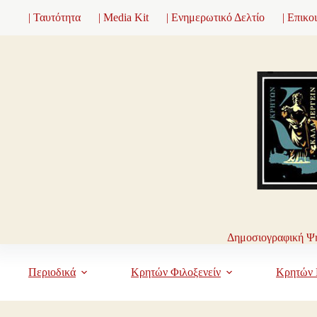
Μετάβαση
| Ταυτότητα
| Media Kit
| Ενημερωτικό Δελτίο
| Επικο
στο
περιεχόμενο
Δημοσιογραφική Ψη
Περιοδικά
Κρητών Φιλοξενείν
Κρητών 