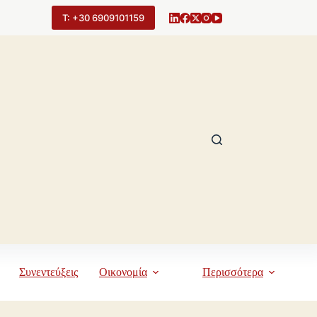
Τ: +30 6909101159
Συνεντεύξεις
Οικονομία
Περισσότερα