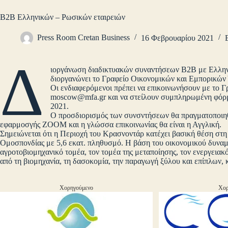
Β2Β Ελληνικών – Ρωσικών εταιρειών
Press Room Cretan Business
16 Φεβρουαρίου 2021
Δ
ιοργάνωση διαδικτυακών συναντήσεων Β2Β με Ελληνι
διοργανώνει το Γραφείο Οικονομικών και Εμπορικών
Οι ενδιαφερόμενοι πρέπει να επικοινωνήσουν με το 
moscow@mfa.gr
και να στείλουν συμπληρωμένη φόρμα
2021.
Ο προσδιορισμός των συνσντήσεων θα πραγματοποιη
εφαρμοσγής ZOOM και η γλώσσα επικοινωνίας θα είναι η Αγγλική.
Σημειώνεται ότι η Περιοχή του Κρασνοντάρ κατέχει βασική θέση στ
Ομοσπονδίας με 5,6 εκατ. πληθυσμό. Η βάση του οικονομικού δυναμ
αγροτοβιομηχανικό τομέα, τον τομέα της μεταποίησης, τον ενεργειακό
από τη βιομηχανία, τη δασοκομία, την παραγωγή ξύλου και επίπλων, 
Χορηγούμενο
Χορ