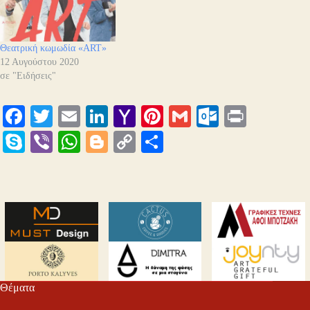
Θεατρική κωμωδία «ART»
12 Αυγούστου 2020
σε "Ειδήσεις"
Fa
T
E
Li
Y
Pi
G
O
Pr
ce
wi
m
nk
ah
nt
m
ut
in
S
Vi
W
Bl
C
Μ
bo
tte
ail
ed
oo
er
ail
lo
t
ky
be
ha
og
op
οι
ok
r
In
M
es
ok
pe
r
ts
ge
y
ρ
ail
t
.c
A
r
Li
α
o
pp
nk
στ
m
εί
τε
Θέματα