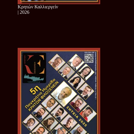
Κρητών Καλλιεργείν
| 2026