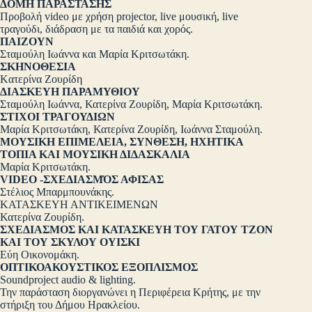
ΔΟΜΗ ΠΑΡΑΣΤΑΣΗΣ
Προβολή video με χρήση projector, live μουσική, live
τραγούδι, διάδραση με τα παιδιά και χορός.
ΠΑΙΖΟΥΝ
Σταμούλη Ιωάννα και Μαρία Κριτσωτάκη.
ΣΚΗΝΟΘΕΣΙΑ
Kατερίνα Ζουρίδη
ΔΙΑΣΚΕΥΗ ΠΑΡΑΜΥΘΙΟΥ
Σταμούλη Ιωάννα, Κατερίνα Ζουρίδη, Μαρία Κριτσωτάκη.
ΣΤΙΧΟΙ ΤΡΑΓΟΥΔΙΩΝ
Μαρία Κριτσωτάκη, Κατερίνα Ζουρίδη, Ιωάννα Σταμούλη.
ΜΟΥΣΙΚΗ ΕΠΙΜΕΛΕΙΑ, ΣΥΝΘΕΣΗ, ΗΧΗΤΙΚΑ
ΤΟΠΙΑ ΚΑΙ ΜΟΥΣΙΚΗ ΔΙΔΑΣΚΑΛΙΑ
Μαρία Κριτσωτάκη.
VIDEO -ΣΧΕΔΙΑΣΜΌΣ ΑΦΙΣΑΣ
Στέλιος Μπαρμπουνάκης.
ΚΑΤΑΣΚΕΥΗ ΑΝΤΙΚΕΙΜΕΝΩΝ
Κατερίνα Ζουρίδη.
ΣΧΕΔΙΑΣΜΟΣ ΚΑΙ ΚΑΤΑΣΚΕΥΗ ΤΟΥ ΓΑΤΟΥ ΤΖΟΝ
ΚΑΙ ΤΟΥ ΣΚΥΛΟΥ ΟΥΙΣΚΙ
Εύη Οικονομάκη.
ΟΠΤΙΚΟΑΚΟΥΣΤΙΚΟΣ ΕΞΟΠΛΙΣΜΟΣ
Soundproject audio & lighting.
Την παράσταση διοργανώνει η Περιφέρεια Κρήτης, με την
στήριξη του Δήμου Ηρακλείου.