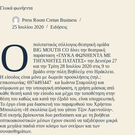
Γλυκά φωνήεντα
Press Room Cretan Business
25 Ιουλίου 2020
Ειδήσεις
Ο
πολιτιστικός σύλλογος-θεατρική ομάδα
BIG MOUTH CO δίνει την θεατρική
παράσταση «ΓΛΥΚΑ ΦΩΝΗΕΝΤΑ ΜΕ
ΤΗΓΑΝΗΤΕΣ ΠΑΤΑΤΕΣ» την Δευτέρα 27
και την Τρίτη 28 Ιουλίου 2020 στις 9 το
βράδυ στην πύλη Βηθλεέμ στο Ηράκλειο.
Η είσοδος είναι μόνο με δωρεάν προσκλήσεις (τηλ.:
επικοινωνίας: 6974493447 κα Ιωάννα Σταμούλη) και
σύμφωνα με την υπουργική απόφαση, η χρήση μάσκας από
κάθε θεατή κατά την είσοδο και μέχρι την τοποθέτηση στην
θέση του καθώς και κατά την έξοδό του, είναι υποχρεωτική.
Το έργο είναι μια διασκευή του παραμυθιού του Χρήστου
Μπουλώτη «Η σκυλίσια ζωή του γάτου Τζον Αφεντούλη».
Επί σκηνής βρίσκονται δυο performers και με τη βοήθεια
οπτικοακουστικών μέσων έχουν σκοπό να ταξιδέψουν μικρά
και μεγάλα παιδιά στον κόσμο των ονείρων και των
συναισθημάτων.