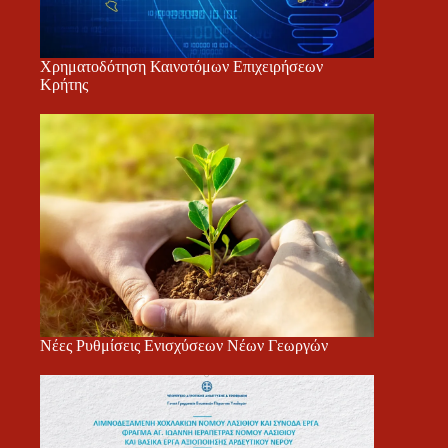
Χρηματοδότηση Καινοτόμων Επιχειρήσεων
Κρήτης
Νέες Ρυθμίσεις Ενισχύσεων Νέων Γεωργών