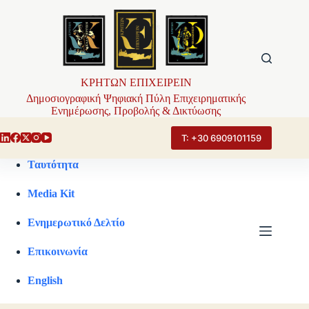
Μετάβαση
στο
περιεχόμενο
ΚΡΗΤΩΝ ΕΠΙΧΕΙΡΕΙΝ
Δημοσιογραφική Ψηφιακή Πύλη Επιχειρηματικής
Ενημέρωσης, Προβολής & Δικτύωσης
Τ: +30 6909101159
Ταυτότητα
Media Kit
Ενημερωτικό Δελτίο
Επικοινωνία
English