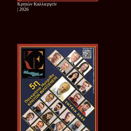
Κρητών Καλλιεργείν
| 2026