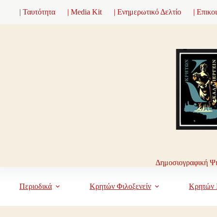
Μετάβαση
| Ταυτότητα
| Media Kit
| Ενημερωτικό Δελτίο
| Επικο
στο
περιεχόμενο
Δημοσιογραφική Ψη
Περιοδικά
Κρητών Φιλοξενείν
Κρητών 