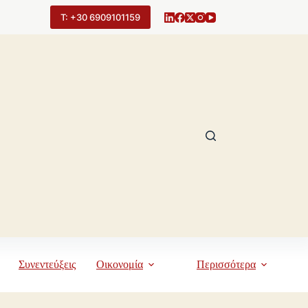
Τ: +30 6909101159
Συνεντεύξεις
Οικονομία
Περισσότερα