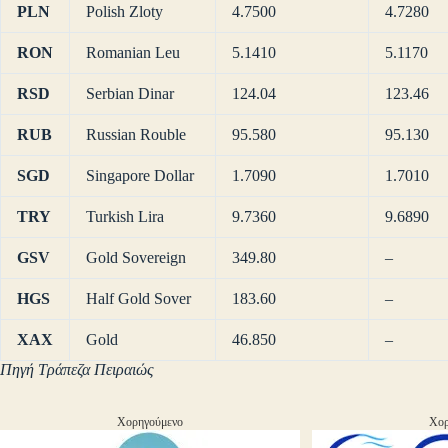
PLN
Polish Zloty
4.7500
4.7280
RON
Romanian Leu
5.1410
5.1170
RSD
Serbian Dinar
124.04
123.46
RUB
Russian Rouble
95.580
95.130
SGD
Singapore Dollar
1.7090
1.7010
TRY
Turkish Lira
9.7360
9.6890
GSV
Gold Sovereign
349.80
–
HGS
Half Gold Sover
183.60
–
XAX
Gold
46.850
–
Πηγή Τράπεζα Πειραιώς
Χορηγούμενο
Χορ