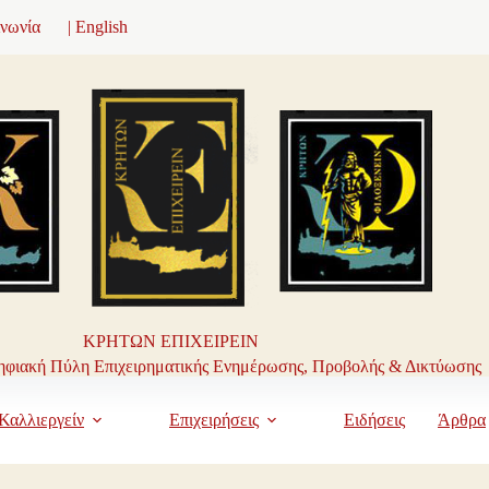
ινωνία
| English
ΚΡΗΤΩΝ ΕΠΙΧΕΙΡΕΙΝ
φιακή Πύλη Επιχειρηματικής Ενημέρωσης, Προβολής & Δικτύωσης
Καλλιεργείν
Επιχειρήσεις
Ειδήσεις
Άρθρα