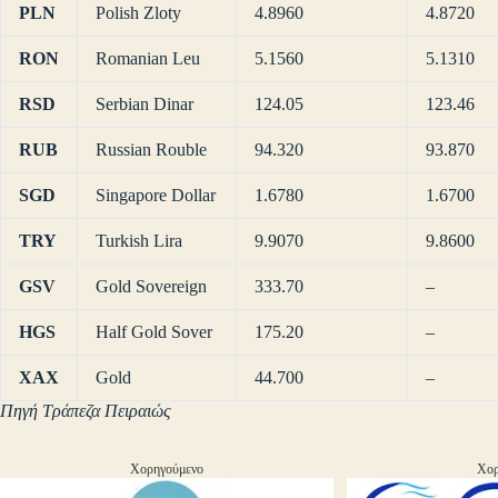
PLN
Polish Zloty
4.8960
4.8720
RON
Romanian Leu
5.1560
5.1310
RSD
Serbian Dinar
124.05
123.46
RUB
Russian Rouble
94.320
93.870
SGD
Singapore Dollar
1.6780
1.6700
TRY
Turkish Lira
9.9070
9.8600
GSV
Gold Sovereign
333.70
–
HGS
Half Gold Sover
175.20
–
XAX
Gold
44.700
–
Πηγή Τράπεζα Πειραιώς
Χορηγούμενο
Χορ