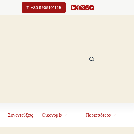
Τ: +30 6909101159
Συνεντεύξεις
Οικονομία
Περισσότερα