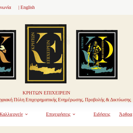
ινωνία
| English
ΚΡΗΤΩΝ ΕΠΙΧΕΙΡΕΙΝ
φιακή Πύλη Επιχειρηματικής Ενημέρωσης, Προβολής & Δικτύωσης
Καλλιεργείν
Επιχειρήσεις
Ειδήσεις
Άρθρα