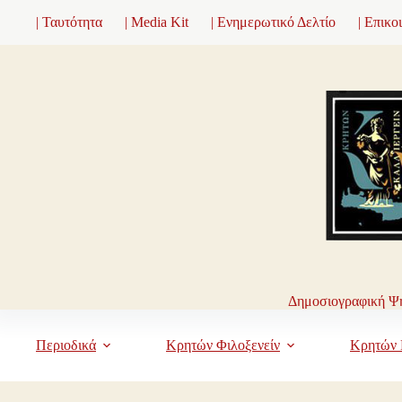
Μετάβαση
| Ταυτότητα
| Media Kit
| Ενημερωτικό Δελτίο
| Επικο
στο
περιεχόμενο
Δημοσιογραφική Ψη
Περιοδικά
Κρητών Φιλοξενείν
Κρητών 