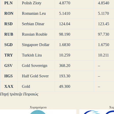
PLN
Polish Zloty
4.8770
4.8540
RON
Romanian Leu
5.1410
5.1170
RSD
Serbian Dinar
124.04
123.45
RUB
Russian Rouble
98.190
97.730
SGD
Singapore Dollar
1.6830
1.6750
TRY
Turkish Lira
10.259
10.211
GSV
Gold Sovereign
368.20
–
HGS
Half Gold Sover
193.30
–
XAX
Gold
49.300
–
Πηγή τράπεζα Πειραιώς
Χορηγούμενο
Χορ