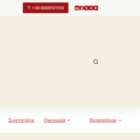
Τ: +30 6909101159
Συνεντεύξεις
Οικονομία
Περισσότερα