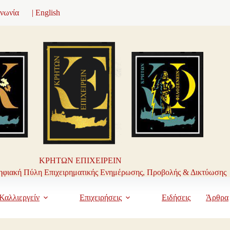
ινωνία
| English
ΚΡΗΤΩΝ ΕΠΙΧΕΙΡΕΙΝ
φιακή Πύλη Επιχειρηματικής Ενημέρωσης, Προβολής & Δικτύωσης
Καλλιεργείν
Επιχειρήσεις
Ειδήσεις
Άρθρα