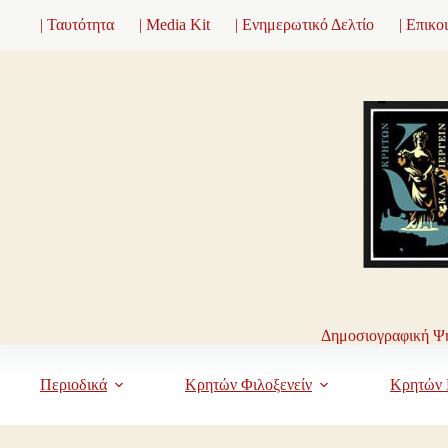
Μετάβαση
| Ταυτότητα
| Media Kit
| Ενημερωτικό Δελτίο
| Επικο
στο
περιεχόμενο
Δημοσιογραφική Ψη
Περιοδικά
Κρητών Φιλοξενείν
Κρητών 