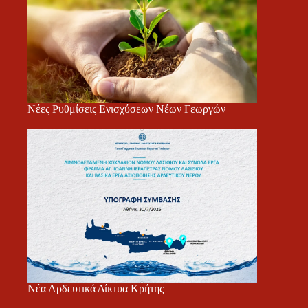
Νέες Ρυθμίσεις Ενισχύσεων Νέων Γεωργών
Νέα Αρδευτικά Δίκτυα Κρήτης