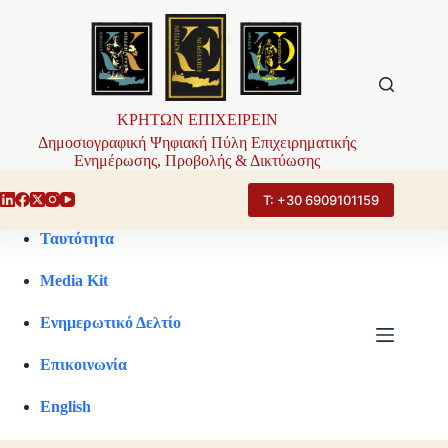
Μετάβαση
στο
περιεχόμενο
ΚΡΗΤΩΝ ΕΠΙΧΕΙΡΕΙΝ
Δημοσιογραφική Ψηφιακή Πύλη Επιχειρηματικής
Ενημέρωσης, Προβολής & Δικτύωσης
Τ: +30 6909101159
Ταυτότητα
Media Kit
Ενημερωτικό Δελτίο
Επικοινωνία
English