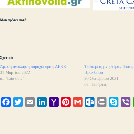
Μου αρέσει αυτό:
Σχετικά
Άμεση ανάκληση παραχώρησης ΔΕΚΚ
Τέσσερεις μνηστήρες βάσης
31 Μαρτίου 2022
Ηρακλείου
σε "Ειδήσεις"
20 Οκτωβρίου 2021
σε "Ειδήσεις"
Fa
T
E
Li
Y
Pi
G
O
Pr
S
ce
wi
m
nk
ah
nt
m
ut
in
ky
bo
tte
ail
ed
oo
er
ail
lo
t
pe
r
ok
r
In
M
es
ok