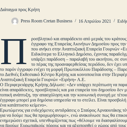
Διάταγμα προς Κρήτη
Press Room Cretan Business
16 Απριλίου 2021
Ειδή
Π
ροσβλητικό και απαράδεκτο από μεριάς του κράτους
έγγραφο της Εταιρείας Ακινήτων Δημοσίου προς την
που ανήκει στην Αναπτυξιακή Εταιρεία Γουρνών «Ε
Ειδικότερα το Ελληνικό Δημόσιο, έχοντας παραδείγμ
υπάρξει παράδοση – παραλαβή του ακινήτου, σε συνε
το πέρας της προαναφερθείσας περιόδου, δεν έχει
το παρόν έγγραφο ενέχει τη μορφή Πρωτοκόλλου Παράδοσης – Παραλ
το Διεθνές Εκθεσιακό Κέντρο Κρήτης και κοινοποιείται στην Περιφέρ
Αναπτυξιακή Εταιρεία Γουρνών «Ειρήνη» Α.Ε.
Ο Περιφερειάρχης Κρήτης Δήλωσε: «Δεν υπάρχει περίπτωση να παραχ
είναι απαράδεκτες, προσβλητικές και μια εταιρεία του δημοσίου δεν 
τοπική ανάπτυξη, την απασχόληση και την κοινωνική συνοχή με τέτοιο
έγγραφο μπορεί μια δημόσια υπηρεσία να το στείλει. Είναι προσβολή 
ένα κατάπτυστο κείμενο».
Ερωτώμενος για ενδεχόμενες αντιδράσεις ο Σταύρος Αρναουτάκης τ
για να δούμε πως θα προχωρήσουμε», ενώ ανακοίνωσε πως θα επικο
ενημερώσει σχετικά, υπενθυμίζοντας πως «θέλουμε να διασφαλίσουμε
να βρούμε Ευρωπαϊκούς πόρους και να αξιοποιηθεί ο χώρος από τους