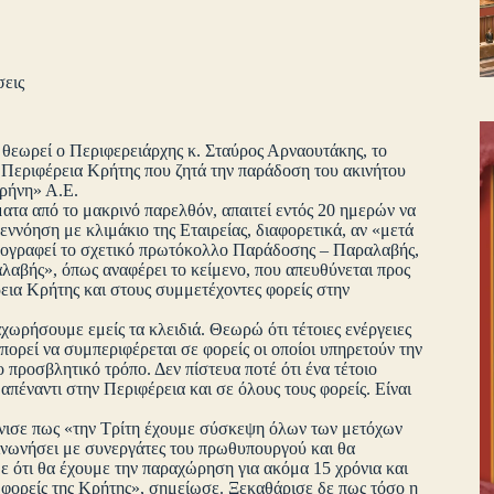
σεις
 θεωρεί ο Περιφερειάρχης κ. Σταύρος Αρναουτάκης, το
 Περιφέρεια Κρήτης που ζητά την παράδοση του ακινήτου
ιρήνη» Α.Ε.
ατα από το μακρινό παρελθόν, απαιτεί εντός 20 ημερών να
ννόηση με κλιμάκιο της Εταιρείας, διαφορετικά, αν «μετά
 υπογραφεί το σχετικό πρωτόκολλο Παράδοσης – Παραλαβής,
αβής», όπως αναφέρει το κείμενο, που απευθύνεται προς
εια Κρήτης και στους συμμετέχοντες φορείς στην
ωρήσουμε εμείς τα κλειδιά. Θεωρώ ότι τέτοιες ενέργειες
μπορεί να συμπεριφέρεται σε φορείς οι οποίοι υπηρετούν την
 προσβλητικό τρόπο. Δεν πίστευα ποτέ ότι ένα τέτοιο
απέναντι στην Περιφέρεια και σε όλους τους φορείς. Είναι
όνισε πως «την Τρίτη έχουμε σύσκεψη όλων των μετόχων
ινωνήσει με συνεργάτες του πρωθυπουργού και θα
 ότι θα έχουμε την παραχώρηση για ακόμα 15 χρόνια και
 φορείς της Κρήτης», σημείωσε. Ξεκαθάρισε δε πως τόσο η