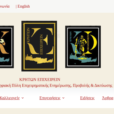
ινωνία
| English
ΚΡΗΤΩΝ ΕΠΙΧΕΙΡΕΙΝ
φιακή Πύλη Επιχειρηματικής Ενημέρωσης, Προβολής & Δικτύωσης
Καλλιεργείν
Επιχειρήσεις
Ειδήσεις
Άρθρα