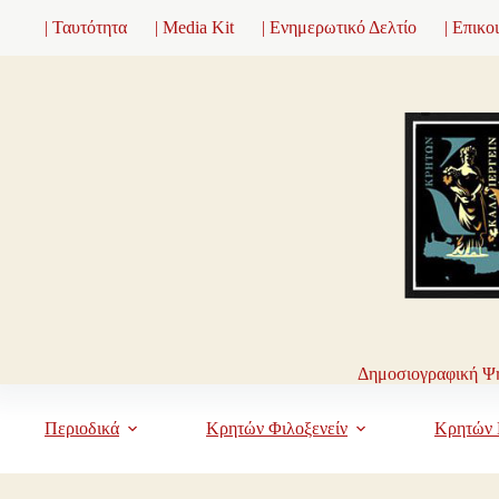
Μετάβαση
| Ταυτότητα
| Media Kit
| Ενημερωτικό Δελτίο
| Επικο
στο
περιεχόμενο
Δημοσιογραφική Ψη
Περιοδικά
Κρητών Φιλοξενείν
Κρητών 