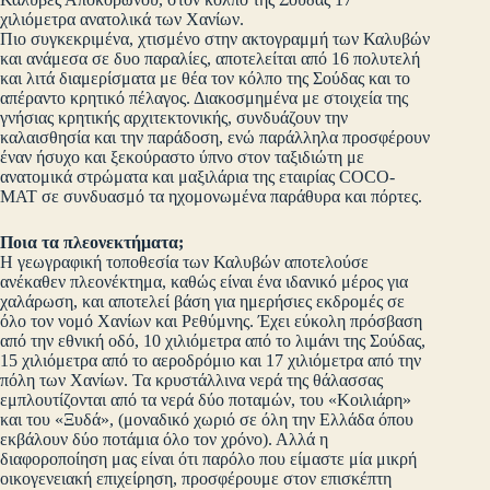
χιλιόμετρα ανατολικά των Χανίων.
Πιο συγκεκριμένα, χτισμένο στην ακτογραμμή των Καλυβών
και ανάμεσα σε δυο παραλίες, αποτελείται από 16 πολυτελή
και λιτά διαμερίσματα με θέα τον κόλπο της Σούδας και το
απέραντο κρητικό πέλαγος. Διακοσμημένα με στοιχεία της
γνήσιας κρητικής αρχιτεκτονικής, συνδυάζουν την
καλαισθησία και την παράδοση, ενώ παράλληλα προσφέρουν
έναν ήσυχο και ξεκούραστο ύπνο στον ταξιδιώτη με
ανατομικά στρώματα και μαξιλάρια της εταιρίας COCO-
MAT σε συνδυασμό τα ηχομονωμένα παράθυρα και πόρτες.
Ποια τα πλεονεκτήματα;
Η γεωγραφική τοποθεσία των Καλυβών αποτελούσε
ανέκαθεν πλεονέκτημα, καθώς είναι ένα ιδανικό μέρος για
χαλάρωση, και αποτελεί βάση για ημερήσιες εκδρομές σε
όλο τον νομό Χανίων και Ρεθύμνης. Έχει εύκολη πρόσβαση
από την εθνική οδό, 10 χιλιόμετρα από το λιμάνι της Σούδας,
15 χιλιόμετρα από το αεροδρόμιο και 17 χιλιόμετρα από την
πόλη των Χανίων. Τα κρυστάλλινα νερά της θάλασσας
εμπλουτίζονται από τα νερά δύο ποταμών, του «Κοιλιάρη»
και του «Ξυδά», (μοναδικό χωριό σε όλη την Ελλάδα όπου
εκβάλουν δύο ποτάμια όλο τον χρόνο). Αλλά η
διαφοροποίηση μας είναι ότι παρόλο που είμαστε μία μικρή
οικογενειακή επιχείρηση, προσφέρουμε στον επισκέπτη