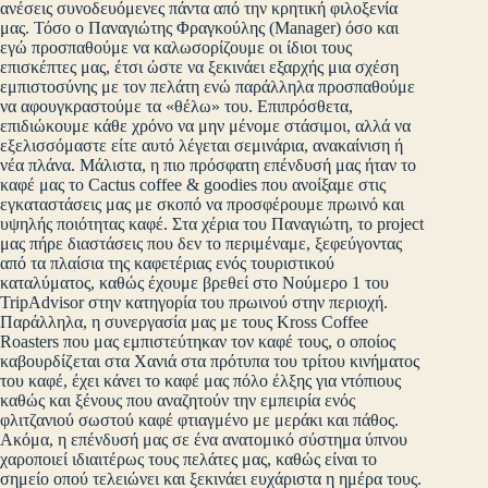
ανέσεις συνοδευόμενες πάντα από την κρητική φιλοξενία
μας. Τόσο ο Παναγιώτης Φραγκούλης (Manager) όσο και
εγώ προσπαθούμε να καλωσορίζουμε οι ίδιοι τους
επισκέπτες μας, έτσι ώστε να ξεκινάει εξαρχής μια σχέση
εμπιστοσύνης με τον πελάτη ενώ παράλληλα προσπαθούμε
να αφουγκραστούμε τα «θέλω» του. Επιπρόσθετα,
επιδιώκουμε κάθε χρόνο να μην μένομε στάσιμοι, αλλά να
εξελισσόμαστε είτε αυτό λέγεται σεμινάρια, ανακαίνιση ή
νέα πλάνα. Μάλιστα, η πιο πρόσφατη επένδυσή μας ήταν το
καφέ μας το Cactus coffee & goodies που ανοίξαμε στις
εγκαταστάσεις μας με σκοπό να προσφέρουμε πρωινό και
υψηλής ποιότητας καφέ. Στα χέρια του Παναγιώτη, το project
μας πήρε διαστάσεις που δεν το περιμέναμε, ξεφεύγοντας
από τα πλαίσια της καφετέριας ενός τουριστικού
καταλύματος, καθώς έχουμε βρεθεί στο Νούμερο 1 του
TripAdvisor στην κατηγορία του πρωινού στην περιοχή.
Παράλληλα, η συνεργασία μας με τους Kross Coffee
Roasters που μας εμπιστεύτηκαν τον καφέ τους, ο οποίος
καβουρδίζεται στα Χανιά στα πρότυπα του τρίτου κινήματος
του καφέ, έχει κάνει το καφέ μας πόλο έλξης για ντόπιους
καθώς και ξένους που αναζητούν την εμπειρία ενός
φλιτζανιού σωστού καφέ φτιαγμένο με μεράκι και πάθος.
Ακόμα, η επένδυσή μας σε ένα ανατομικό σύστημα ύπνου
χαροποιεί ιδιαιτέρως τους πελάτες μας, καθώς είναι το
σημείο οπού τελειώνει και ξεκινάει ευχάριστα η ημέρα τους.