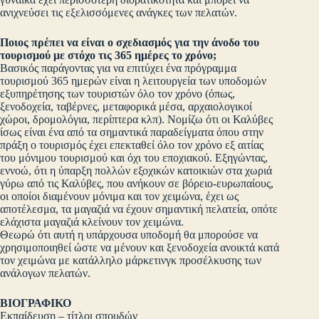
ανιχνεύσει τις εξελισσόμενες ανάγκες των πελατών.
Ποιος πρέπει να είναι ο σχεδιασμός για την άνοδο του
τουρισμού με στόχο τις 365 ημέρες το χρόνο;
Βασικός παράγοντας για να επιτύχει ένα πρόγραμμα
τουρισμού 365 ημερών είναι η λειτουργεία των υποδομών
εξυπηρέτησης των τουριστών όλο τον χρόνο (όπως,
ξενοδοχεία, ταβέρνες, μεταφορικά μέσα, αρχαιολογικοί
χώροι, δρομολόγια, περίπτερα κλπ). Νομίζω ότι οι Καλύβες
ίσως είναι ένα από τα σημαντικά παραδείγματα όπου στην
πράξη ο τουρισμός έχει επεκταθεί όλο τον χρόνο εξ αιτίας
του μόνιμου τουρισμού και όχι του εποχιακού. Εξηγώντας,
εννοώ, ότι η ύπαρξη πολλών εξοχικών κατοικιών στα χωριά
γύρω από τις Καλύβες, που ανήκουν σε βόρειο-ευρωπαίους,
οι οποίοι διαμένουν μόνιμα και τον χειμώνα, έχει ως
αποτέλεσμα, τα μαγαζιά να έχουν σημαντική πελατεία, οπότε
ελάχιστα μαγαζιά κλείνουν τον χειμώνα.
Θεωρώ ότι αυτή η υπάρχουσα υποδομή θα μπορούσε να
χρησιμοποιηθεί ώστε να μένουν και ξενοδοχεία ανοικτά κατά
τον χειμώνα με κατάλληλο μάρκετινγκ προσέλκυσης των
ανάλογων πελατών.
ΒΙΟΓΡΑΦΙΚΟ
Εκπαίδευση – τίτλοι σπουδών