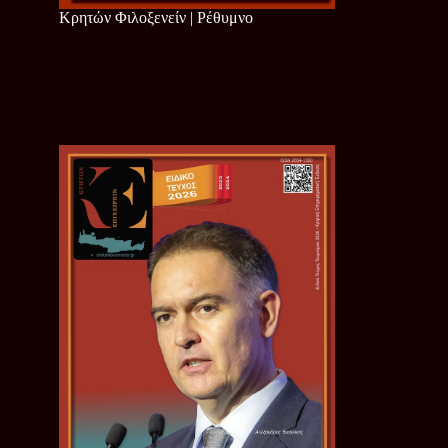
Κρητών Φιλοξενείν | Ρέθυμνο