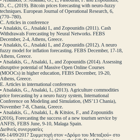
D., C., (2019). Bitcoin prices forecasting with neuro-fuzzy
techniques. European Journal of Operational Research, 6,
(770–780).
C. Articles in conference
• Atsalakis, G., Atsalaki I., and Zopounidis (2011). Cash
Withdrawals Forecasting by Neural Networks. FEBS
December, 2-4, Athens, Greece.
• Atsalakis, G., Atsalaki I., and Zopounidis (2012). A neuro
fuzzy model for inflation forecasting. FEBS December, 17-18,
Athens, Greece.
• Atsalakis, G., Atsalaki, I., and Zopounidis (2014). Assessing
disruptive potential of Massive Open Online Courses
(MOOCs) in higher education, FEBS December, 19-20,
Athens, Greece.
E. Articles in international conferences
• Atsalakis, G., Atsalaki, I., (2013). Agriculture commodities
price forecasting by a neuro fuzzy system, International
Conference on Modeling and Simulation, (MS’13 Chania),
November 7-8, Chania, Greece.
• Atsalakis, G., Atsalaki, I., & Kitsios, F., and Zopounidis
(2016), Forecasting the success of a new tourism service by
ANFIS, FEBS June, 9-10, Malaga Spain.
Διεθνείς συνεργασίες
06-14/09/2017 Συμμετοχή στον «Δρόμο του Μεταξιού» στο