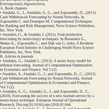
Επιστημονικές δημοσιεύσεις
A. Book chapters
• Atsalaki, G., I., Atsalakis, S., G., and Zopounidis, D., (2013)
Cash Withdrawals Forecasting by Neural Networks. In
Zopounidis C. and Doumpοs M. Computational Techniques
for Banking and Risk Management, Nova Science Publishers,
Inc. New York.
• Atsalakis, G., & Atsalaki, I. (2011). Fruit production
forecasting by neuro-fuzzy techniques. In Baourakis G.,
Mattas K., Zopounidis C., and Dijk van G. (eds), A Resilient
European Food Industry in Challenging World Nova Science
Publishers, Inc, New York.
B. Articles in journals
• Atsalakis, G., Atsalaki I., (2013). A neuro fuzzy model for
inflation forecasting. Journal of Computational Optimization
in Economics and Finance, Vol 5 (2).
• Atsalakis, S., Atsalaki, G., I., and Zopounidis, D., C., (2012)
Cash Withdrawals Forecasting by Neural Networks, Journal
of Computational Optimization in Economics and Finance,
Vol 3 (2).
• Atsalakis, S., G., Atsalaki, G., I., and Zopounidis, D., C.,
(2018). Forecasting the success of a new tourism service by a
neuro-fuzzy technique. European Journal of Operational
Research, Doi.org/10.1016/j.ejor.2018.01.044.
• Atsalakis, S. Atsalaki, G., I., Pasiouras, F. and Zopounidis,