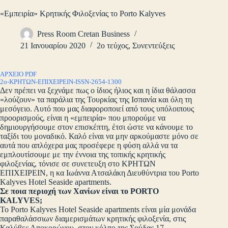
«Εμπειρία» Κρητικής Φιλοξενίας το Porto Kalyves
Press Room Cretan Business
21 Ιανουαρίου 2020
2ο τεύχος
,
Συνεντεύξεις
ΑΡΧΕΙΟ PDF
2ο-ΚΡΗΤΩΝ-ΕΠΙΧΕΙΡΕΙΝ-ISSN-2654-1300
Δεν πρέπει να ξεχνάμε πως ο ίδιος ήλιος και η ίδια θάλασσα
«λούζουν» τα παράλια της Τουρκίας της Ισπανία και όλη τη
μεσόγειο. Αυτό που μας διαφοροποιεί από τους υπόλοιπους
προορισμούς, είναι η «εμπειρία» που μπορούμε να
δημιουργήσουμε στον επισκέπτη, έτσι ώστε να κάνουμε το
ταξίδι του μοναδικό. Καλό είναι να μην αρκούμαστε μόνο σε
αυτά που απλόχερα μας προσέφερε η φύση αλλά να τα
εμπλουτίσουμε με την έννοια της τοπικής κρητικής
φιλοξενίας, τόνισε σε συνετευξη στο ΚΡΗΤΩΝ
ΕΠΙΧΕΙΡΕΙΝ, η κα Ιωάννα Ατσαλάκη Διευθύντρια του Porto
Kalyves Hotel Seaside apartments.
Σε ποια περιοχή των Χανίων είναι το PORTO
KALYVES;
Το Porto Kalyves Hotel Seaside apartments είναι μία μονάδα
παραθαλάσσιων διαμερισμάτων κρητικής φιλοξενία, στις
Καλύβες Αποκορώνου, στον κόλπο της Σούδας 17