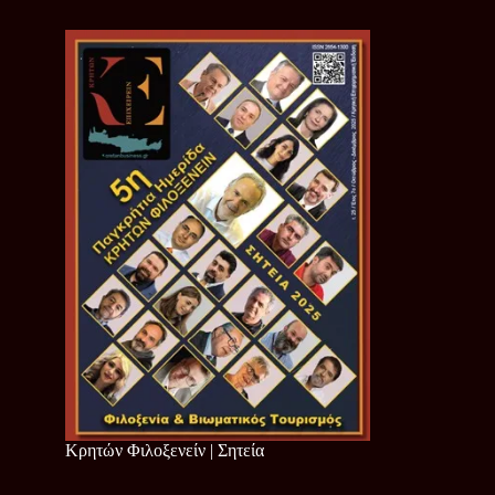
Κρητών Φιλοξενείν | Σητεία