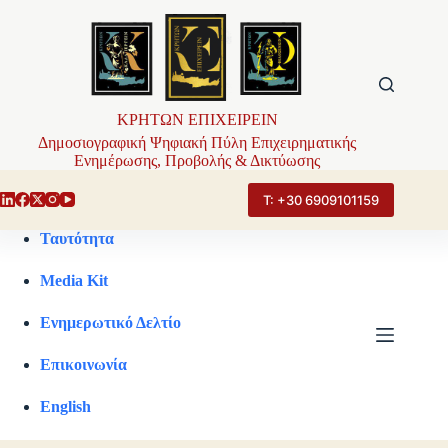
Μετάβαση
στο
περιεχόμενο
ΚΡΗΤΩΝ ΕΠΙΧΕΙΡΕΙΝ
Δημοσιογραφική Ψηφιακή Πύλη Επιχειρηματικής
Ενημέρωσης, Προβολής & Δικτύωσης
Τ: +30 6909101159
Ταυτότητα
Media Kit
Ενημερωτικό Δελτίο
Επικοινωνία
English