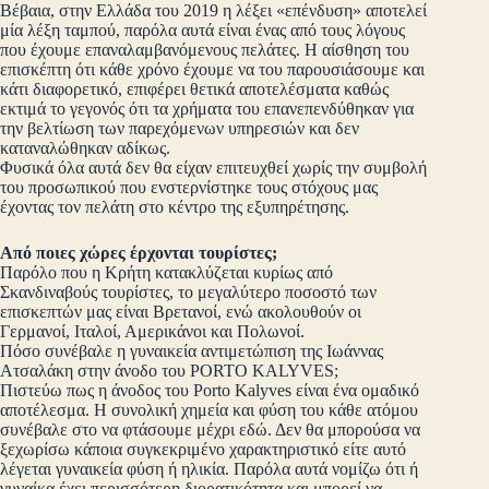
Βέβαια, στην Ελλάδα του 2019 η λέξει «επένδυση» αποτελεί
μία λέξη ταμπού, παρόλα αυτά είναι ένας από τους λόγους
που έχουμε επαναλαμβανόμενους πελάτες. Η αίσθηση του
επισκέπτη ότι κάθε χρόνο έχουμε να του παρουσιάσουμε και
κάτι διαφορετικό, επιφέρει θετικά αποτελέσματα καθώς
εκτιμά το γεγονός ότι τα χρήματα του επανεπενδύθηκαν για
την βελτίωση των παρεχόμενων υπηρεσιών και δεν
καταναλώθηκαν αδίκως.
Φυσικά όλα αυτά δεν θα είχαν επιτευχθεί χωρίς την συμβολή
του προσωπικού που ενστερνίστηκε τους στόχους μας
έχοντας τον πελάτη στο κέντρο της εξυπηρέτησης.
Από ποιες χώρες έρχονται τουρίστες;
Παρόλο που η Κρήτη κατακλύζεται κυρίως από
Σκανδιναβούς τουρίστες, το μεγαλύτερο ποσοστό των
επισκεπτών μας είναι Βρετανοί, ενώ ακολουθούν οι
Γερμανοί, Ιταλοί, Αμερικάνοι και Πολωνοί.
Πόσο συνέβαλε η γυναικεία αντιμετώπιση της Ιωάννας
Ατσαλάκη στην άνοδο του PORTO KALYVES;
Πιστεύω πως η άνοδος του Porto Kalyves είναι ένα ομαδικό
αποτέλεσμα. Η συνολική χημεία και φύση του κάθε ατόμου
συνέβαλε στο να φτάσουμε μέχρι εδώ. Δεν θα μπορούσα να
ξεχωρίσω κάποια συγκεκριμένο χαρακτηριστικό είτε αυτό
λέγεται γυναικεία φύση ή ηλικία. Παρόλα αυτά νομίζω ότι ή
γυναίκα έχει περισσότερη διορατικότητα και μπορεί να