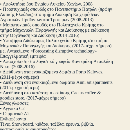
• Απολυτήριο 3ου Ενιαίου Λυκείου Χανίων, 2008
• Προπτυχιακές σπουδές στο Πανεπιστήμιο Πατρών (πρώην
Δυτικής Ελλάδας) στο τμήμα Διοίκηση Επιχειρήσεων
Αγροτικών Προϊόντων και Τροφίμων (2008-2013)
• Μεταπτυχιακές σπουδές στο Πολυτεχνείο Κρήτης στο
τμήμα Μηχανικών Παραγωγής και Διοίκησης με ειδίκευση
στην Οργάνωση και Διοίκηση (2014-2016)
• Υποψήφια Διδάκτορας Πολυτεχνείου Κρήτης στο τμήμα
Μηχανικών Παραγωγής και Διοίκησης (2017-μέχρι σήμερα)
με. Αντικείμενο «Forecasting disruptive technology»
Επαγγελματική εμπειρία
• Απασχόληση στο λογιστικό γραφείο Καντεράκη-Ατσαλάκη
Νίκη. (2008-2016)
• Διεύθυνση στα ενοικιαζόμενα δωμάτια Porto Kalyves.
(2011-μέχρι σήμερα)
• Διεύθυνση στα ενοικιαζόμενα δωμάτια Anni art apartments.
(2015-μέχρι σήμερα)
• Διεύθυνση στο κατάστημα εστίασης Cactus coffee &
goodies store. (2017-μέχρι σήμερα)
Ξένες γλώσσες
• Αγγλικά C2
• Γερμανικά A2
Ενδιαφέροντα
Τένις, Snowboard, κιθάρα, ταξίδια, έρευνα, βιβλία,
γαστρονομία, κινηματογράφος.