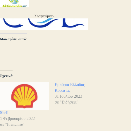
Χορηγούμενο
Μου αρέσει αυτό:
Σχετικά
Εμπόριο Ελλάδας –
Κροατίας
31 Ιουλίου 2023
σε "Ειδήσεις"
Shell
1 Φεβρουαρίου 2022
σε "Franchise"