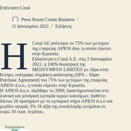
Επέκταση Coral
Press Room Cretan Business
11 Ιανουαρίου 2021
Ειδήσεις
H
Coral AE απέκτησε το 75% των μετοχών
της εταιρείας APIOS doo, η οποία εδρεύει
στην Κροατία.
Ειδικότερα η Coral A.E. στις 5 Ιανουαρίου
2021, η 100% θυγατρική της
MEDSYMPAN LIMITED με έδρα στην
Κύπρο, υπέγραψε σύμβαση απόκτησης (SPA – Share
Purchase Agreement) του 75% των μετοχών της εταιρείας
APIOS d.o.o., η οποία εδρεύει στην Κροατία.
Η APIOS d.o.o. ιδρύθηκε το 2009, δραστηριοποιείται στη
λιανική και χονδρική εμπορία υγρών καυσίμων, διαθέτει
δίκτυο 26 πρατηρίων με το εμπορικό σήμα APIOS d.o.o και
μερίδιο αγοράς 3%. Η αξία της συναλλαγής εκτιμάται σε
ευρώ 10 εκατ. περίπου.
Χορηγούμενο