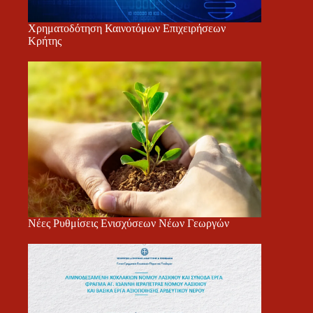
Χρηματοδότηση Καινοτόμων Επιχειρήσεων
Κρήτης
Νέες Ρυθμίσεις Ενισχύσεων Νέων Γεωργών