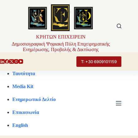
Μετάβαση
στο
περιεχόμενο
ΚΡΗΤΩΝ ΕΠΙΧΕΙΡΕΙΝ
Δημοσιογραφική Ψηφιακή Πύλη Επιχειρηματικής
Ενημέρωσης, Προβολής & Δικτύωσης
Τ: +30 6909101159
Ταυτότητα
Media Kit
Ενημερωτικό Δελτίο
Επικοινωνία
English