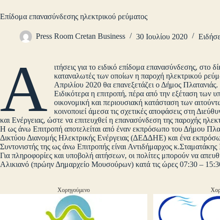
Επίδομα επανασύνδεσης ηλεκτρικού ρεύματος
Press Room Cretan Business
30 Ιουλίου 2020
Ειδήσε
Α
ιτήσεις για το ειδικό επίδομα επανασύνδεσης, στο δ
καταναλωτές των οποίων η παροχή ηλεκτρικού ρεύμα
Απριλίου 2020 θα επανεξετάζει ο Δήμος Πλατανιάς.
Ειδικότερα η επιτροπή, πέρα από την εξέταση των υ
οικονομική και περιουσιακή κατάσταση των αιτούντω
κοινοποιεί άμεσα τις σχετικές αποφάσεις στη Διεύ
και Ενέργειας, ώστε να επιτευχθεί η επανασύνδεση της παροχής ηλε
Η ως άνω Επιτροπή αποτελείται από έναν εκπρόσωπο του Δήμου Πλατ
Δικτύου Διανομής Ηλεκτρικής Ενέργειας (∆Ε∆∆ΗΕ) και ένα εκπρόσ
Συντονιστής της ως άνω Επιτροπής είναι Αντιδήμαρχος κ.Σταματάκης 
Για πληροφορίες και υποβολή αιτήσεων, οι πολίτες μπορούν να απευ
Αλικιανό (πρώην Δημαρχείο Μουσούρων) κατά τις ώρες 07:30 – 15:3
Χορηγούμενο
Χορ