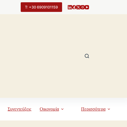
Τ: +30 6909101159
Συνεντεύξεις
Οικονομία
Περισσότερα