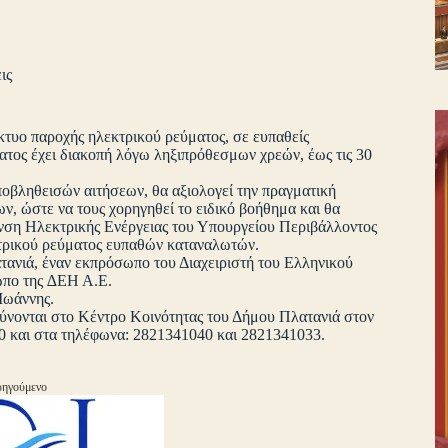
ις
ίκτυο παροχής ηλεκτρικού ρεύματος, σε ευπαθείς
τος έχει διακοπή λόγω ληξιπρόθεσμων χρεών, έως τις 30
ποβληθεισών αιτήσεων, θα αξιολογεί την πραγματική
ν, ώστε να τους χορηγηθεί το ειδικό βοήθημα και θα
θυνση Ηλεκτρικής Ενέργειας του Υπουργείου Περιβάλλοντος
κτρικού ρεύματος ευπαθών καταναλωτών.
ανιά, έναν εκπρόσωπο του Διαχειριστή του Ελληνικού
ωπο της ∆ΕΗ Α.Ε.
Ιωάννης.
θύνονται στο Κέντρο Κοινότητας του Δήμου Πλατανιά στον
0 και στα τηλέφωνα: 2821341040 και 2821341033.
ηγούμενο