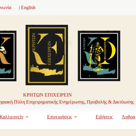
ινωνία
| English
ΚΡΗΤΩΝ ΕΠΙΧΕΙΡΕΙΝ
φιακή Πύλη Επιχειρηματικής Ενημέρωσης, Προβολής & Δικτύωσης
Καλλιεργείν
Επιχειρήσεις
Ειδήσεις
Άρθρα