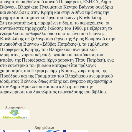
πραγματοποιηθούν από κοινού Περιφέρεια, ΕΣΗΕΑ, Δήμο
Βιάννου, Βλαχάκειο Πνευματικό Κέντρο Βιάννου συνέδρια
και εκδηλώσεις στην Κρήτη και στην Αθήνα τιμώντας την
μνήμη και το σημαντικό έργο του Ιωάννη Κονδυλάκη.
Στη επανεκτύπωση, παραμένει η δομή, το περιεχόμενο, οι
συντελεστές της αρχικής έκδοσης του 1990, με εξαίρεση το
εξώφυλλο-οπισθόφυλλο όπου αποτυπώνεται ο Ιωάννης
Κονδυλάκης σε ξυλογραφία (έργο της Άριας Κουμανού στην
πινακοθήκη Βιάννου «Σάββας Πετράκης»), τα εμβλήματα
Περιφέρειας Κρήτης, του Βλαχάκειου πνευματικού
ιδρύματος, χαρακτική επεξεργασία και αποτύπωση του
κτιρίου της Περιφέρειας (έργο χαράκτη Τίτου Πετράκη), ενώ
στο εσωτερικό του βιβλίου καταχωρείται πρόλογος-
χαιρετισμός του Περιφερειάρχη Κρήτης, χαιρετισμός της
Προέδρου και της Γραμματέα του Βλαχάκειου πνευματικού
ιδρύματος Βιάννου, όπως επίσης και έγγραφο ευχαριστήριο
στον Δήμο Ηρακλειου και τα στελέχη του για την
παραχώρηση του δικαιώματος επανέκδοσης του βιβλίου.
Χορηγούμενο
Χορηγούμενο