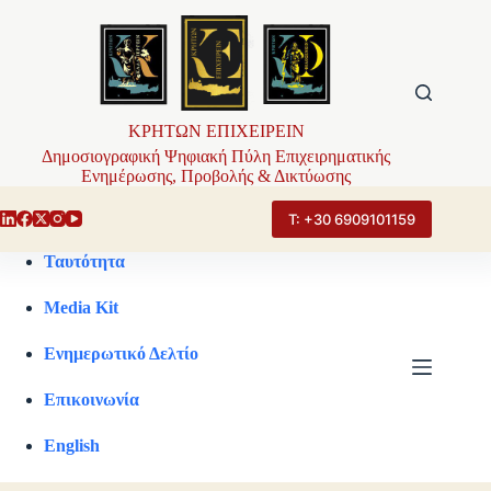
Μετάβαση
στο
περιεχόμενο
ΚΡΗΤΩΝ ΕΠΙΧΕΙΡΕΙΝ
Δημοσιογραφική Ψηφιακή Πύλη Επιχειρηματικής
Ενημέρωσης, Προβολής & Δικτύωσης
Τ: +30 6909101159
Ταυτότητα
Media Kit
Ενημερωτικό Δελτίο
Επικοινωνία
English