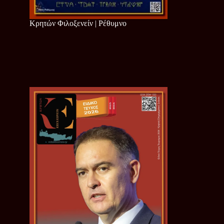
Κρητών Φιλοξενείν | Ρέθυμνο