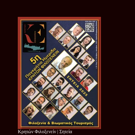
Κρητών Φιλοξενείν | Σητεία