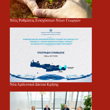
Νέες Ρυθμίσεις Ενισχύσεων Νέων Γεωργών
Νέα Αρδευτικά Δίκτυα Κρήτης