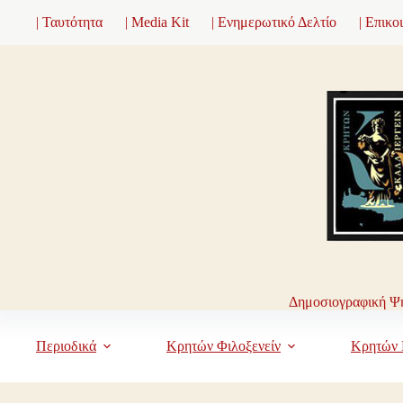
Μετάβαση
| Ταυτότητα
| Media Kit
| Ενημερωτικό Δελτίο
| Επικο
στο
περιεχόμενο
Δημοσιογραφική Ψη
Περιοδικά
Κρητών Φιλοξενείν
Κρητών 