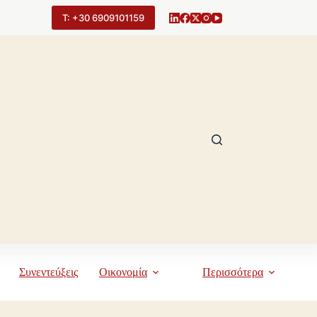
Τ: +30 6909101159
Συνεντεύξεις
Οικονομία
Περισσότερα