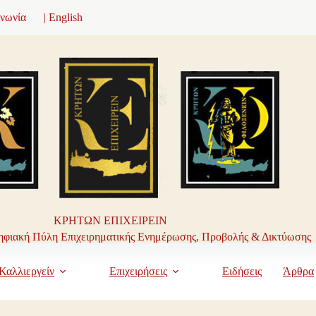
ινωνία
| English
ΚΡΗΤΩΝ ΕΠΙΧΕΙΡΕΙΝ
φιακή Πύλη Επιχειρηματικής Ενημέρωσης, Προβολής & Δικτύωσης
Καλλιεργείν
Επιχειρήσεις
Ειδήσεις
Άρθρα