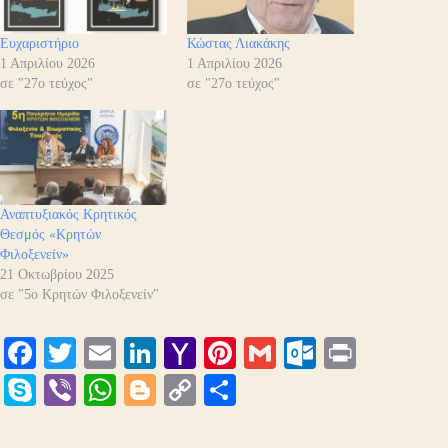
Ευχαριστήριο
Κώστας Λιακάκης
1 Απριλίου 2026
1 Απριλίου 2026
σε "27ο τεύχος"
σε "27ο τεύχος"
Αναπτυξιακός Κρητικός
Θεσμός «Κρητών
Φιλοξενείν»
21 Οκτωβρίου 2025
σε "5ο Κρητών Φιλοξενείν"
Fa
T
E
Li
Y
Pi
G
O
Pr
ce
wi
m
nk
ah
nt
m
ut
in
S
Vi
W
Bl
C
Μ
bo
tte
ail
ed
oo
er
ail
lo
t
ky
be
ha
og
op
οι