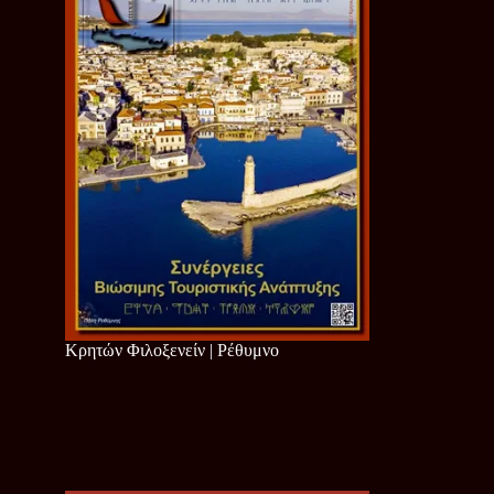
Κρητών Φιλοξενείν | Ρέθυμνο