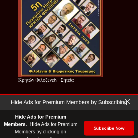
Κρητών Φιλοξενείν | Σητεία
Hide Ads for Premium Members by Subscribing
Copyright © 2026 - Cretan Business | Κρητών Επιχειρείν
Όροι Χρήσης
|
Πολιτική Απορρήτου
Hide Ads for Premium
Members.
Hide Ads for Premium
Subscribe Now
Members by clicking on