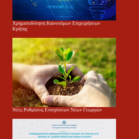
Χρηματοδότηση Καινοτόμων Επιχειρήσεων
Κρήτης
Νέες Ρυθμίσεις Ενισχύσεων Νέων Γεωργών