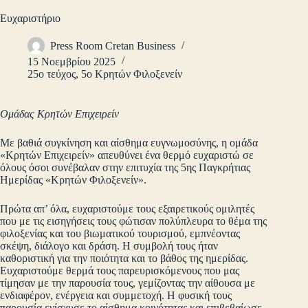
Ευχαριστήριο
Press Room Cretan Business
15 Νοεμβρίου 2025
25ο τεύχος
,
5ο Κρητών Φιλοξενείν
Ομάδας Κρητών Επιχειρείν
Με βαθιά συγκίνηση και αίσθημα ευγνωμοσύνης, η ομάδα
«Κρητών Επιχειρείν» απευθύνει ένα θερμό ευχαριστώ σε
όλους όσοι συνέβαλαν στην επιτυχία της 5ης Παγκρήτιας
Ημερίδας «Κρητών Φιλοξενείν».
Πρώτα απ’ όλα, ευχαριστούμε τους εξαιρετικούς ομιλητές
που με τις εισηγήσεις τους φώτισαν πολύπλευρα το θέμα της
φιλοξενίας και του βιωματικού τουρισμού, εμπνέοντας
σκέψη, διάλογο και δράση. Η συμβολή τους ήταν
καθοριστική για την ποιότητα και το βάθος της ημερίδας.
Ευχαριστούμε θερμά τους παρευρισκόμενους που μας
τίμησαν με την παρουσία τους, γεμίζοντας την αίθουσα με
ενδιαφέρον, ενέργεια και συμμετοχή. Η φυσική τους
παρουσία ενίσχυσε το αίσθημα κοινότητας και επιβεβαίωσε