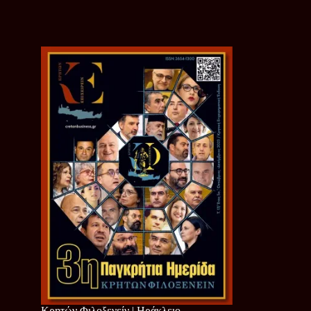
Κρητών Φιλοξενείν | Ηράκλειο