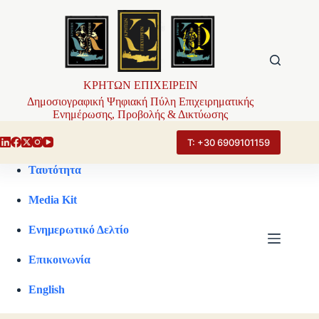
Μετάβαση
στο
περιεχόμενο
ΚΡΗΤΩΝ ΕΠΙΧΕΙΡΕΙΝ
Δημοσιογραφική Ψηφιακή Πύλη Επιχειρηματικής
Ενημέρωσης, Προβολής & Δικτύωσης
Τ: +30 6909101159
Ταυτότητα
Media Kit
Ενημερωτικό Δελτίο
Επικοινωνία
English