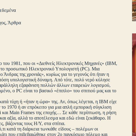
δεδεμένα
χος
,
Άρθρα
ιο του 1981, που οι «Διεθνείς Ηλεκτρονικές Μηχανές» (ΙΒΜ,
ρώτο προσωπικό Ηλεκτρονικό Υπολογιστή (PC). Μια
 Άνδρας της χρονιάς», κυρίως για το γεγονός ότι ήταν η
τόση υπολογιστική δύναμη. Από τότε, πολύ νερό κύλησε
 παράλληλη εξαφάνιση πολλών άλλων εταιρειών λογισμού,
μένο, ο PC είναι το βασικό «έπιπλο» του σπιτιού μας και το
ατά τύχη ή «ήταν η ώρα» της. Αν, όπως λέγεται, η ΙΒΜ είχε
ν το 1970 ή αν επρόκειτο για μια απλή εμπορική σύγκλιση
i και Main Frames της εποχής… Σε κάθε περίπτωση, η ρήση
αι αξία, αλλά το αποτέλεσμα και εδώ είναι ξεκάθαρο. Η
ς, βάζοντας τους Η/Υ, στα σπίτια.
,τι κατά τη διάρκεια τωνκάθε είδους – πολέμων οι
, κάτι που επιβεβαιώθηκε στον 2ο παγκόσμιο πόλεμο και