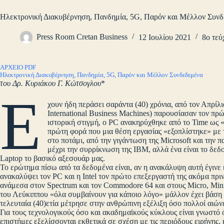
Ηλεκτρονική Διακυβέρνηση, Πανδημία, 5G, Παρόν και Μέλλον Συν
Press Room Cretan Business
12 Ιουλίου 2021
8ο τεύ
ΑΡΧΕΙΟ PDF
Ηλεκτρονική Διακυβέρνηση, Πανδημία, 5G, Παρόν και Μέλλον Συνδεδεμένα
του Δρ. Κυριάκου Γ. Κώτσογλου
*
Έ
χουν ήδη περάσει σαράντα (40) χρόνια, από τον Απρίλ
International Business Machines) παρουσίασαν τον π
ιστορική στιγμή, ο PC ανακηρύχθηκε από το Time ως «ο
πρώτη φορά που μια θέση εργασίας «εξοπλίστηκε» με 
στο ποτάμι, από την γιγάντωση της Microsoft και την
μέχρι την συρρίκνωση της ΙΒΜ, αλλά ένα είναι το δεδο
Laptop το βασικό αξεσουάρ μας.
Το ερώτημα πίσω από τα δεδομένα είναι, αν η ανακάλυψη αυτή έγινε κ
ανακαλύψει τον PC και η Intel τον πρώτο επεξεργαστή της ακόμα πρι
ανάμεσα στον Spectrum και τον Commodore 64 και στους Micro, Min
του Λεύκιππου «όλα συμβαίνουν για κάποιο λόγο» μάλλον έχει βάση κ
τελευταία (40)ετία μέτρησε στην ανθρώπινη εξέλιξη όσο πολλοί αιώνε
Για τους τεχνολογικούς όσο και ακαδημαϊκούς κύκλους είναι γνωστό ό
επιστήμες εξελίσσονται εκθετικά σε σχέση με τις περιόδους ειρήνης