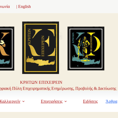
ινωνία
| English
ΚΡΗΤΩΝ ΕΠΙΧΕΙΡΕΙΝ
φιακή Πύλη Επιχειρηματικής Ενημέρωσης, Προβολής & Δικτύωσης
Καλλιεργείν
Επιχειρήσεις
Ειδήσεις
Άρθρα