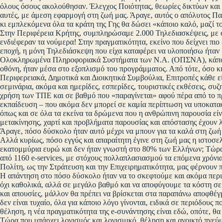
όλους όσους ακολούθησαν. Έλεγχος Ποιότητας, θεωρίες δικτύων και 
αυτές, με άμεση εφαρμογή στη ζωή μας. Άραγε, αυτός ο απόλυτος Π
κι εμπλεκόμενα όλα τα κράτη της Γης θα δώσει «κάποιο καλό, μαζί το
Στην Περιφέρεια Κρήτης, συμπληρώσαμε 2.000 Τηλεδιασκέψεις, με σ
ενδιέφεραν τα νούμερα! Στην πραγματικότητα, εκείνο που δείχνει πιο
εποχή, η μόνη Τηλεδιάσκεψη που είχα καταφέρει να υλοποιήσω ήταν 
Ολοκληρωμένα Πληροφοριακά Συστήματα των Ν.Α. (ΟΠΣΝΑ), κάπου σ
οθόνη, ήταν μέσα στο εξοπλισμό του προγράμματος. Από τότε, όσο κι
Περιφερειακά, Δημοτικά και Διοικητικά Συμβούλια, Επιτροπές κάθε εί
σεμινάρια, ακόμα και ημερίδες, εσπερίδες, τουριστικές εκθέσεις, συζ
χρήση των ΤΠΕ και σε βαθμό που «παραγίνεται» αφού πέρα από το π
εκπαίδευση – που ακόμα δεν μπορεί σε καμία περίπτωση να υποκατα
όπως και σε όλα τα εκείνα τα δρώμενα που η ανθρώπινη παρουσία εί
μετακίνησης, χαρτί και προβλήματα παρουσίας και απόστασης έχουν λυ
Άραγε, πόσο δύσκολο ήταν αυτό μέχρι να μπουν για τα καλά στη ζωή 
Αλλά κυρίως, πόσο εγγύς και απαραίτητη έγινε στη ζωή μας η ιστοσελ
εκατομμύρια ευρώ και δεν ήταν γνωστή στο 80% των Ελλήνων; Τώρα,
από 1160 e-services, με στόχους πολλαπλασιασμού τα επόμενα χρόνια
Πολίτη, ως την Στράτευση και την Επιχειρηματικότητα, μας φέρνουν π
Η απάντηση στο πόσο δύσκολο ήταν να το σκεφτούμε και ακόμα περι
όχι καθολικά, αλλά σε μεγάλο βαθμό και να αποφύγουμε τα κόστη σε 
και απουσίες, μάλλον θα πρέπει να βρίσκεται στα παραπάνω αποφθέγ
δεν είναι τυχαίο, όλα για κάποιο λόγο γίνονται, ειδικά σε περιόδους 
θέληση, η νέα πραγματικότητα της e-συνάντησης είναι εδώ, οπότε, θα
Τώρα που υπάρχει λογισμός και λογισμικό, θέληση και ανοικτό πνεύμ