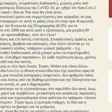
μεταφορές, στοχαστικές διαδικασίες, μερικές μόνο από
αγκόσμιος Πόλεμος της CoViD-19, με εχθρό τον Sars-Cov-2
 κακό»; Και αν Ναι ποιο θα είναι αυτό;
υνολικό χρόνο και συμμετέχοντες που τρόμαζαν, αν μας
 ενδιαφέρον σε αυτή τη φάση είναι ότι στην πριν Κορωνοϊό
με την Κοινωνία της Πληροφορίας (ΚτΠ), για τα
το 2008 και αυτό γιατί ο εξοπλισμός, μια μεγάλη 60
 αν προσπαθήθηκε, ποτέ δεν έγινε!
δους και επί παντός επιστητού, Εκπαιδευτικές δράσεις και
ητήσεις, βραβεία και απονομές, όλα πλέον γίνονται με τη
ροφανές κέρδος, υπάρχουν μερικά πράγματα – π.χ.
σταθεί διαδικτυακά, αλλά μπορεί μόνο να συμπληρωθεί,
ναι «ένα βήμα παραπάνω». Σε κάθε περίπτωση όμως, χρόνος
θεί και δια παντός.
μας οι νέοι όροι Zoom, Teams, Webex και τόσοι άλλοι.
ίδα Gov.Gr, η εθνική ιστοσελίδα που είχε κοστίσει αρκετά
 μια ντουζίνα κατηγορίες υπηρεσιών, που αριθμούν πάνω
 και λύσεις από την Καθημερινότητα και την Οικογένεια του
ιο κοντά, σε μια e-Δημοκρατία.
σσότερο να το υλοποιήσουμε στο παρελθόν όλο αυτό, ίσως
χαρτί και περιβάλλον, μετακίνηση και ασφάλεια, παρουσίες
ματα και συμπεράσματα όπου φαίνεται ότι πράγματι «τίποτα
πολέμου». Τώρα όμως η εμπειρία υπάρχει, το ίδιο και η
 πρέπει να βρούμε και τη μπόρεση.
α, τώρα θα πρέπει να ανοίξει ο δρόμος για μεγαλύτερες