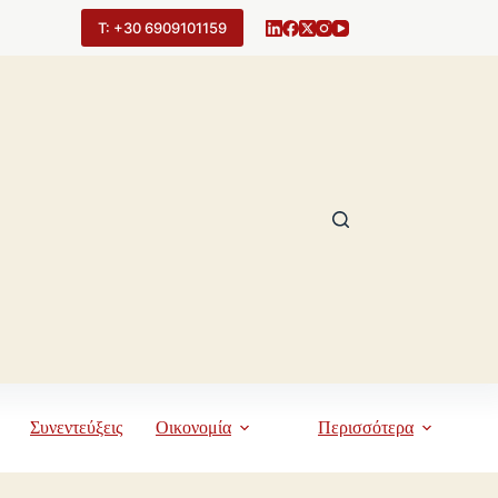
Τ: +30 6909101159
Συνεντεύξεις
Οικονομία
Περισσότερα