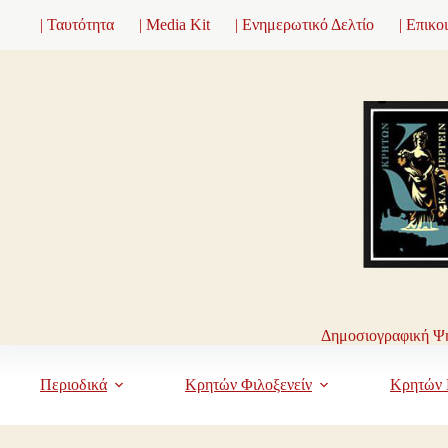
Μετάβαση
| Ταυτότητα
| Media Kit
| Ενημερωτικό Δελτίο
| Επικο
στο
περιεχόμενο
Δημοσιογραφική Ψη
Περιοδικά
Κρητών Φιλοξενείν
Κρητών 