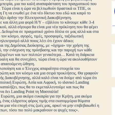
εμπειρία, μια πιο καλή αναπαράσταση του πραγματικού που
 Τώρα είναι η ώρα να βελτιωθούν δραστικά οι ΤΠΕ, οι
η Γη να ενωθεί με ένα νέο δίκτυο που εδώ και καιρό το
λάξει άρδην την Ηλεκτρονική Διακυβέρνηση.
με και άλλη μια φορά Η/Υ – εξάλλου το κάνουμε κάθε 3-4
κού, αλλά σίγουρα θα είναι μια νέα πρόκληση που θα φέρει
». Δεδομένα σε πραγματικό χρόνο δίπλα σε μας αλλά και στα
τον κόσμο, αγορές, τιμές, προσφορές, ταξιδιωτική
ηλεκτρισμό αλλά ποιος λέει ότι έχουν άδικο;
ι της Δημόσιας Διοίκησης, με «όχημα» την χρήση της
ό, την ενίσχυση της πρόσβασης και την παροχή των κάθε
αζομένων και των πολιτών γενικότερα… Κατά τη διάρκεια
μυαλη και θα συνεχίσει, τώρα είναι η ώρα να ακολουθήσουν
ι απαιτούμενη ώθηση.
οποίηση και ο Έλεγχος απαραίτητα στοιχεία του
υρώπη και τον κόσμο και μια σειρά προκλήσεις. Θα γραφούν
κής Διακυβέρνησης, αλλά καλό είναι να δούμε από τώρα ότι
νατολική Ευρώπη, Ασία και Αφρική, το ιδανικό Landing
α καταλήξει, πως θα το εκμεταλλευτούμε και πως θα
 να δει Landing Point τη Μασσαλία!
 Ευρώπη, μια ακόμα ευκαιρία για την Κρήτη, μια ακόμα
, ένας ελάχιστος φόρος τιμής στα εκατομμύρια θύματα
α μια νέα εποχή στις ζωές μας, αρκεί να μην επιβεβαιωθεί η
πων, τόσο πιο πολύ μακραίνουν οι ψυχές τους».