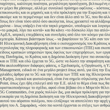
ταχύτητες, καλύτερη ποιότητα, μεγαλύτερη προσέγγιση, βελτιωμένη 
εν μέρει θα χάσουμε, αλλά με συνολικό πρόσημο οφέλους – κόστους.
επικοινωνίες και οι μηχανές και η νέα πρόκληση για την Ευρώπη και τ
ακούμε και το περιμένουμε και δεν είναι άλλο από το 5G, που θα αλ
Ίσως δεν είναι τόσο απλό όσο ακούγεται, ίσως χρειαστεί να αλλάξου
χρόνια – ίσως υπάρξει ένα νέα ταγκό μηχανών, υποδομών και λογισμι
«το μακριά, λίγο πιο κοντά» και θα κάνει «το δύσκολο λίγο πιο απλό
ΑμΕΑ, ιατρικές επεμβάσεις και συνεδρίες από όλο τον κόσμο για όλο 
εμπειρία. Κάποιοι βιάστηκαν ίσως – να βαφτίσουν το 5G κάτι σαν τον 
Η Ηλεκτρονική Διακυβέρνηση είναι ο εκσυγχρονισμός του Κράτους κα
τεχνολογίας της πληροφορικής και των επικοινωνιών (ΤΠΕ) και σκοπ
είδους κρατικών υπηρεσιών προς όφελος των επιχειρήσεων, των εργ
της Πανδημίας, το Κράτος και η Δημόσια Διοίκηση έγινε πιο ανοικτό
και οι ΤΠΕ και εδώ έρχεται το 5G, ώστε να δώσει την απαραίτητη κα
Θα ακολουθήσουν διάφορες φάσεις, ο Σχεδιασμός, η Οργάνωση, η Υλ
Management, ειδικά σε ένα μεγάλο project όπως αυτό, για όλη την Ε
χιλιάδες άρθρα για το 5G και την πορεία των ΤΠΕ και της Ηλεκτρονι
η Κρήτη, λογικά και φυσιολογικά, είναι ένα σημείο σύγκλισης για Α
Point, όπως έχει ήδη επιλεγεί από την Ε.Ε. αλλά το θέμα είναι πως θ
οριστικοποιήσουμε το σχέδιο, αφού είναι βέβαιο ότι ο Μπρετόν θέλει
5G Communities, ένα χορός πολλών Δις, μια ακόμα πρόκληση για την
ευκαιρία για τη Δημόσια Διοίκηση και την Ηλεκτρονική Διακυβέρνηση
αυτού του αόρατου πολέμου, που ελπίζουμε να αποτελέσει την αρχή γι
ρήση του Α. Σαμαράκη, «όσο πιο κοντά έρχονται οι στέγες των ανθρώ