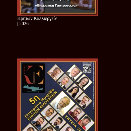
Κρητών Καλλιεργείν
| 2026