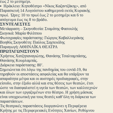
έως 2 το μεσημέρι.
▪ Ηράκλειο: Κηποθέατρο «Νίκος Καζαντζάκης», από
Παρασκευή 14 Αυγούστου καθημερινά εκτός Κυριακής
πρωί. Ώρες: 10 το πρωί έως 2 το μεσημέρι και 6 το
απόγευμα έως τις 8 το βράδυ.
ΣΥΝΤΕΛΕΣΤΕΣ
Μετάφραση – Σκηνοθεσία: Σταμάτης Φασουλής
Σκηνικά: Μαρία Φιλίππου
Φωτογραφίες παράστασης: Γιώργος Καβαλλιεράκης
Βοηθός Σκηνοθέτη: Παύλος Σαχπεκίδης
Παραγωγή: ΑΘΗΝΑΪΚΑ ΘΕΑΤΡΑ
ΠΡΩΤΑΓΩΝΙΣΤΟΥΝ
Χρήστος Χατζηπαναγιώτης, Θανάσης Τσαλταμπάσης,
Θανάσης Κουρλαμπάς.
Διάρκεια παράστασης: 80’.
Σημειώνεται ότι λόγω της πανδημίας του covid-19, θα
τηρηθούν οι αποστάσεις ασφαλείας και θα υπάρξουν τα
απαραίτητα μέτρα και οι αυστηρές προδιαγραφές, στην
είσοδο, στην έξοδο αλλά και στις θέσεις των θεατών, έτσι
ώστε να διασφαλιστεί η υγεία των θεατών, των καλλιτεχνών
και όλων των εργαζομένων στο θέατρο. Η χρήση μάσκας
είναι υποχρεωτική για τους θεατές καθ’όλη τη διάρκεια των
παραστάσεων.
Τις θεατρικές παραστάσεις διοργανώνει η Περιφέρεια
Κρήτης με τις Περιφερειακές Ενότητες Χανίων, Ρεθύμνου