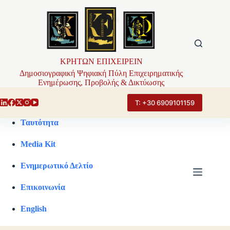
Μετάβαση
στο
περιεχόμενο
ΚΡΗΤΩΝ ΕΠΙΧΕΙΡΕΙΝ
Δημοσιογραφική Ψηφιακή Πύλη Επιχειρηματικής
Ενημέρωσης, Προβολής & Δικτύωσης
Τ: +30 6909101159
Ταυτότητα
Media Kit
Ενημερωτικό Δελτίο
Επικοινωνία
English