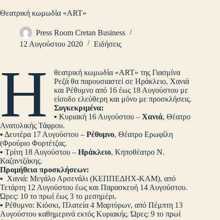
Θεατρική κωμωδία «ART»
Press Room Cretan Business
12 Αυγούστου 2020
Ειδήσεις
Η
θεατρική κωμωδία «ART» της Γιασμίνα
Ρεζά θα παρουσιαστεί σε Ηράκλειο, Χανιά
και Ρέθυμνο από 16 έως 18 Αυγούστου με
είσοδο ελεύθερη και μόνο με προσκλήσεις.
Συγκεκριμένα:
▪ Κυριακή 16 Αυγούστου –
Χανιά
, Θέατρο
Ανατολικής Τάφρου.
▪ Δευτέρα 17 Αυγούστου –
Ρέθυμνο
, Θέατρο Ερωφίλη
(Φρούριο Φορτέτζας.
▪ Τρίτη 18 Αυγούστου –
Ηράκλειο
, Κηποθέατρο Ν.
Καζαντζάκης.
Προμήθεια προσκλήσεων:
▪ Χανιά: Μεγάλο Αρσενάλι (ΚΕΠΠΕΔΗΧ-ΚΑΜ), από
Τετάρτη 12 Αυγούστου έως και Παρασκευή 14 Αυγούστου.
Ώρες: 10 το πρωί έως 3 το μεσημέρι.
▪ Ρέθυμνο: Κιόσκι, Πλατεία 4 Μαρτύρων, από Πέμπτη 13
Αυγούστου καθημερινά εκτός Κυριακής. Ώρες: 9 το πρωί