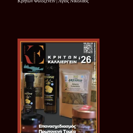
Κρητών Φιλοξενείν | Άγιος Νικόλαος