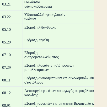
Θαλάσσια
03.21
υδατο
Υδατοκαλλιέργεια γλυκών
03.22
υδ
Εξόρυξ
05.10
Εξόρ
05.20
Εξόρυξη
07.10
σιδηρο
Εξόρυξη λοιπών μη σιδηρούχων
07.29
μετα
Εξόρυξη διακοσμητικών και οικοδομικών λίθων, ασβε
08.11
σχιστ
Λειτουργία φρεάτων παραγωγής αμμοχάλικου και άμμ
08.12
καο
Εξόρυξη ορυκτών για τη χημική βιομηχανία και τη βι
08.91