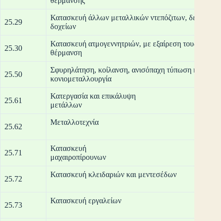
θέρ
Κατασκευή άλλων μεταλλικών ντεπόζιτων, δεξαμενώ
25.29
δο
Κατασκευή ατμογεννητριών, με εξαίρεση τους λέβητες
25.30
θέρ
Σφυρηλάτηση, κοίλανση, ανισόπαχη τύπωση και μορ
25.50
κονιομε
Κατεργασία και επικάλυψη
25.61
με
Μετα
25.62
Κατασκευή
25.71
μαχα
Κατασκευή κ
25.72
Κατασκ
25.73