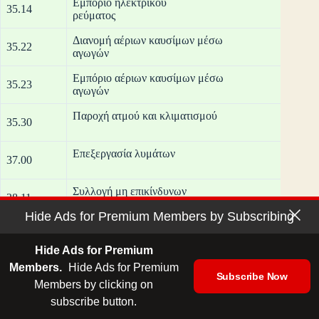
Εμπόριο ηλεκτρικού
35.14
ρε
Διανομή αέριων καυσίμων μέσω
35.22
αγ
Εμπόριο αέριων καυσίμων μέσω
35.23
αγ
Παροχή ατ
35.30
Επεξερ
37.00
Συλλογή μη επικίνδυνων
38.11
απορ
Hide Ads for Premium Members by Subscribing
Συλλογή επικίνδυνων
38.12
απορ
Hide Ads for Premium
Επεξεργασία και διάθεση μη επικίνδυνων
Members.
Hide Ads for Premium
38.21
Subscribe Now
απορ
Members by clicking on
subscribe button.
Επεξεργασία και διάθεση επικίνδυνων
38.22
απορ