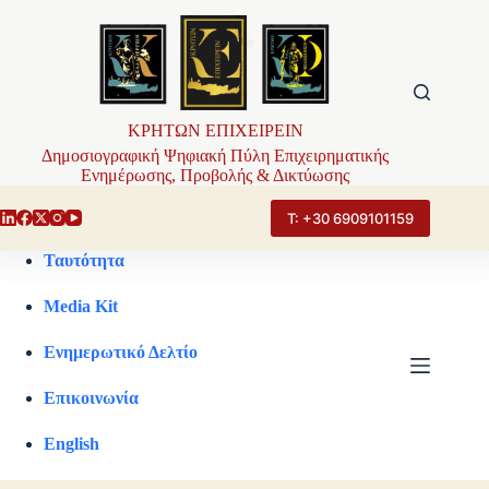
Μετάβαση
στο
περιεχόμενο
ΚΡΗΤΩΝ ΕΠΙΧΕΙΡΕΙΝ
Δημοσιογραφική Ψηφιακή Πύλη Επιχειρηματικής
Ενημέρωσης, Προβολής & Δικτύωσης
Τ: +30 6909101159
Ταυτότητα
Media Kit
Ενημερωτικό Δελτίο
Επικοινωνία
English