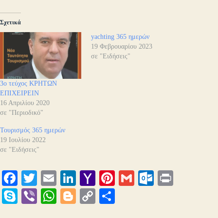
Σχετικά
yachting 365 ημερών
19 Φεβρουαρίου 2023
σε "Ειδήσεις"
3ο τεύχος ΚΡΗΤΩΝ
ΕΠΙΧΕΙΡΕΙΝ
16 Απριλίου 2020
σε "Περιοδικό"
Τουρισμός 365 ημερών
19 Ιουλίου 2022
σε "Ειδήσεις"
Fa
T
E
Li
Y
Pi
G
O
Pr
ce
wi
m
nk
ah
nt
m
ut
in
S
Vi
W
Bl
C
Μ
bo
tte
ail
ed
oo
er
ail
lo
t
ky
be
ha
og
op
οι