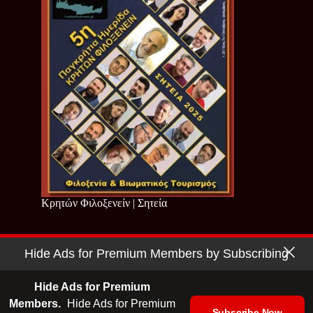
Κρητών Φιλοξενείν | Σητεία
Hide Ads for Premium Members by Subscribing
Copyright © 2026 - Cretan Business | Κρητών Επιχειρείν
Όροι Χρήσης
|
Πολιτική Απορρήτου
Hide Ads for Premium
Members.
Hide Ads for Premium
Subscribe Now