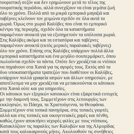
τουριστική σεζόν και δεν ερημώνουν μετά το τέλος της
τουριστικής περιόδου, αλλά συνεχίζουν να είναι γεμάτα ζωή
όλο το χρόνο. Πολλά από τα μικρά εμπορικά μαγαζιά και
ταβέρνες κλείνουν τον χειμώνα σχεδόν σε όλα αυτά τα
χωριά. Όμως στο χωριό Καλύβες που είναι το εμπορικό
κέντρο της περιοχής, σχεδόν όλα τα καταστήματα
παραμένουν ανοικτά για να εξυπηρετούν τα υπόλοιπα χωριά.
Στις Καλύβες ακόμα και τα εστιατόρια και ταβέρνες
παραμένουν ανοικτά (εκτός μερικές παραλιακές ταβέρνες)
όλο τον χρόνο. Επίσης στις Καλύβες υπάρχουν πολλά άλλα
εμπορικά καταστήματα και ένα μεγάλο σουπερμάρκετ, όπου
πωλούνται σχεδόν τα πάντα. Οπότε δεν χρειάζεται οι ντόπιοι
να πηγαίνουν στα Χανιά για τις αγορές τους. Εκτός από τα
δυο υποκαταστήματα τραπεζών που διαθέτουν οι Καλύβες,
υπάρχουν πολλά γραφεία ιατρών και άλλων υπηρεσιών, με
αποτέλεσμα να μην χρειάζεται να μετακινούνται οι κάτοικοι
στα Χανιά ούτε και για υπηρεσίες.
Οι κάτοικοι των εξοχικών κατοικιών είναι εξαιρετικά ευτυχείς
με την διαμονή τους. Συμμετέχουν στις λειτουργίες των
εκκλησιών, το Πάσχα, τα Χριστούγεννα, τα Θεοφάνια.
Συμμετέχουν στα τοπικά πανηγύρια, στις τοπικές γιορτές
αλλά και στις τοπικές και οικογενειακές χαρές και πένθη,
καθώς έχουν αποκτήσει ισχυρές φιλίες με τους ντόπιους.
Κατακλύζουν τις παραλίες των Καλυβών και της Αλμυρίδας
κατά τους καλοκαιρινούς μήνες. Ακολουθούν τις συνήθειες