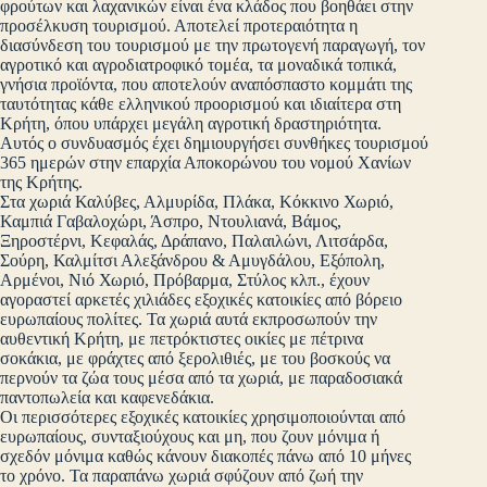
φρούτων και λαχανικών είναι ένα κλάδος που βοηθάει στην
προσέλκυση τουρισμού. Αποτελεί προτεραιότητα η
διασύνδεση του τουρισμού με την πρωτογενή παραγωγή, τον
αγροτικό και αγροδιατροφικό τομέα, τα μοναδικά τοπικά,
γνήσια προϊόντα, που αποτελούν αναπόσπαστο κομμάτι της
ταυτότητας κάθε ελληνικού προορισμού και ιδιαίτερα στη
Κρήτη, όπου υπάρχει μεγάλη αγροτική δραστηριότητα.
Αυτός ο συνδυασμός έχει δημιουργήσει συνθήκες τουρισμού
365 ημερών στην επαρχία Αποκορώνου του νομού Χανίων
της Κρήτης.
Στα χωριά Καλύβες, Αλμυρίδα, Πλάκα, Κόκκινο Χωριό,
Καμπιά Γαβαλοχώρι, Άσπρο, Ντουλιανά, Βάμος,
Ξηροστέρνι, Κεφαλάς, Δράπανο, Παλαιλώνι, Λιτσάρδα,
Σούρη, Καλμίτσι Αλεξάνδρου & Αμυγδάλου, Εξόπολη,
Αρμένοι, Νιό Χωριό, Πρόβαρμα, Στύλος κλπ., έχουν
αγοραστεί αρκετές χιλιάδες εξοχικές κατοικίες από βόρειο
ευρωπαίους πολίτες. Τα χωριά αυτά εκπροσωπούν την
αυθεντική Κρήτη, με πετρόκτιστες οικίες με πέτρινα
σοκάκια, με φράχτες από ξερολιθιές, με του βοσκούς να
περνούν τα ζώα τους μέσα από τα χωριά, με παραδοσιακά
παντοπωλεία και καφενεδάκια.
Οι περισσότερες εξοχικές κατοικίες χρησιμοποιούνται από
ευρωπαίους, συνταξιούχους και μη, που ζουν μόνιμα ή
σχεδόν μόνιμα καθώς κάνουν διακοπές πάνω από 10 μήνες
το χρόνο. Τα παραπάνω χωριά σφύζουν από ζωή την