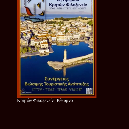
Κρητών Φιλοξενείν | Ρέθυμνο