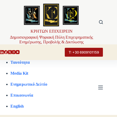
Μετάβαση
στο
περιεχόμενο
ΚΡΗΤΩΝ ΕΠΙΧΕΙΡΕΙΝ
Δημοσιογραφική Ψηφιακή Πύλη Επιχειρηματικής
Ενημέρωσης, Προβολής & Δικτύωσης
Τ: +30 6909101159
Ταυτότητα
Media Kit
Ενημερωτικό Δελτίο
Επικοινωνία
English