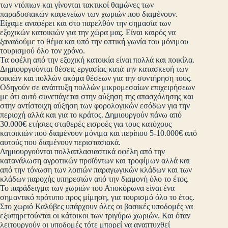
των ντόπιων και γίνονται τακτικοί θαμώνες των
παραδοσιακών καφενείων των χωριών που διαμένουν.
Είχαμε αναφέρει και στο παρελθόν την σημασία των
εξοχικών κατοικιών για την χώρα μας. Είναι καιρός να
ξαναδούμε το θέμα και υπό την οπτική γωνία του μόνιμου
τουρισμού όλο τον χρόνο.
Τα οφέλη από την εξοχική κατοικία είναι πολλά και ποικίλα.
Δημιουργούνται θέσεις εργασίας κατά την κατασκευή των
οικιών και πολλών ακόμα θέσεων για την συντήρηση τους.
Οδηγούν σε ανάπτυξη πολλών μικρομεσαίων επιχειρήσεων
με ότι αυτό συνεπάγεται στην αύξηση της απασχόλησης και
στην αντίστοιχη αύξηση των φορολογικών εσόδων για την
περιοχή αλλά και για το κράτος. Δημιουργούν πάνω από
30.000€ ετήσιες σταθερές εισροές για τους κατόχους
κατοικιών που διαμένουν μόνιμα και περίπου 5-10.000€ από
αυτούς που διαμένουν περιστασιακά.
Δημιουργούνται πολλαπλασιαστικά οφέλη από την
κατανάλωση αγροτικών προϊόντων και τροφίμων αλλά και
από την τόνωση των λοιπών παραγωγικών κλάδων και των
κλάδων παροχής υπηρεσιών από την διαμονή όλο το έτος.
Το παράδειγμα των χωριών του Αποκόρωνα είναι ένα
σημαντικό πρότυπο προς μίμηση, για τουρισμό όλο το έτος.
Στο χωριό Καλύβες υπάρχουν όλες οι βασικές υποδομές να
εξυπηρετούνται οι κάτοικοι των τριγύρω χωριών. Και όταν
λειτουργούν οι υποδομές τότε μπορεί να αναπτυχθεί