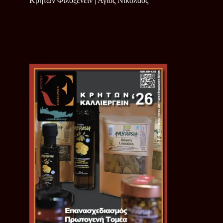
Κρητών Φιλοξενείν | Άγιος Νικόλαος