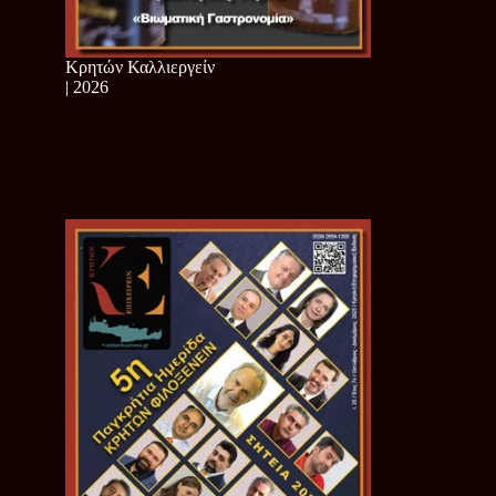
Κρητών Καλλιεργείν
| 2026