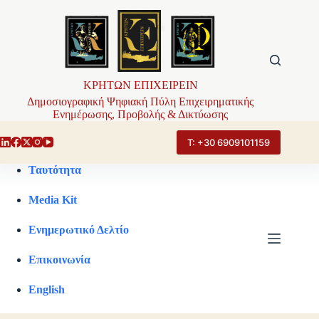
Μετάβαση
στο
περιεχόμενο
ΚΡΗΤΩΝ ΕΠΙΧΕΙΡΕΙΝ
Δημοσιογραφική Ψηφιακή Πύλη Επιχειρηματικής
Ενημέρωσης, Προβολής & Δικτύωσης
Τ: +30 6909101159
Ταυτότητα
Media Kit
Ενημερωτικό Δελτίο
Επικοινωνία
English