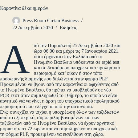
Καραντίνα δέκα ημερών
Press Room Cretan Business
22 Δεκεμβρίου 2020
Ειδήσεις
Α
πό την Παρασκευή 25 Δεκεμβρίου 2020 και
ώρα 06.00 και μέχρι τις 7 Ιανουαρίου 2021,
όσοι έρχονται στην Ελλάδα από το
Ηνωμένο Βασίλειο υπόκεινται σε rapid test
και σε δεκαήμερο υποχρεωτικό προληπτικό
περιορισμό κατ’ οίκον ή στον τόπο
προσωρινής διαμονής που δηλώνεται στην φόρμα PLF.
Προκειμένου να βγουν από την καραντίνα οι αφιχθέντες από
το Ηνωμένο Βασίλειο, θα πρέπει να υποβληθούν σε νέο
PCR τεστ όταν συμπληρωθεί το 10ήμερο, το οποίο να είναι
αρνητικό για να γίνει η άρση του υποχρεωτικού προληπτικού
περιορισμού που ελέγχεται από την αστυνομία.
Ενώ συνεχίζει να ισχύει η υποχρέωση όλων των ταξιδιωτών
από το εξωτερικό, συμπεριλαμβανομένων και των
ταξιδιωτών από το Ηνωμένο Βασίλειο, να έχουν αρνητικό
μοριακό τεστ 72 ωρών και να συμπληρώνουν υποχρεωτικά
τη φόρμα PLF, προκειμένου να εισέλθουν στη χώρα.