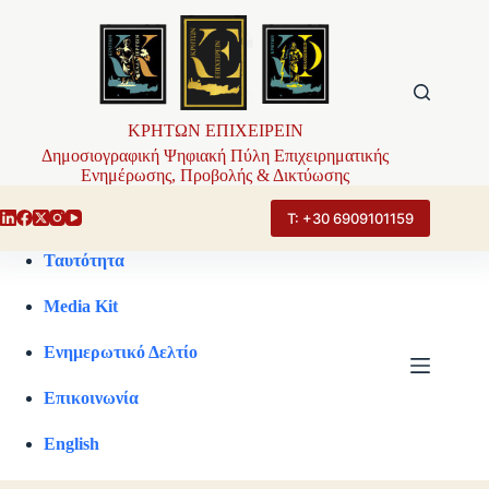
Μετάβαση
στο
περιεχόμενο
ΚΡΗΤΩΝ ΕΠΙΧΕΙΡΕΙΝ
Δημοσιογραφική Ψηφιακή Πύλη Επιχειρηματικής
Ενημέρωσης, Προβολής & Δικτύωσης
Τ: +30 6909101159
Ταυτότητα
Media Kit
Ενημερωτικό Δελτίο
Επικοινωνία
English