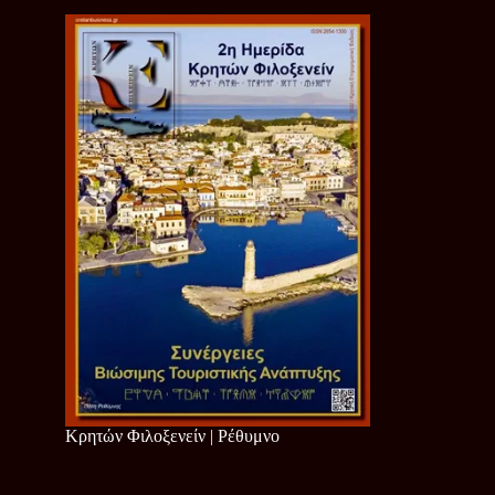
Κρητών Φιλοξενείν | Ρέθυμνο