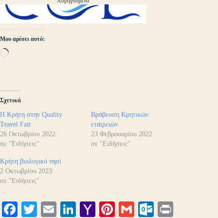
Χορηγούμενο
Μου αρέσει αυτό:
Loading…
Σχετικά
Η Κρήτη στην Quality
Βράβευση Κρητικών
Travel Fair
εταιρειών
26 Οκτωβρίου 2022
23 Φεβρουαρίου 2022
σε "Ειδήσεις"
σε "Ειδήσεις"
Κρήτη βιολογικό νησί
2 Οκτωβρίου 2023
σε "Ειδήσεις"
Fa
T
E
Li
Y
Pi
G
O
Pr