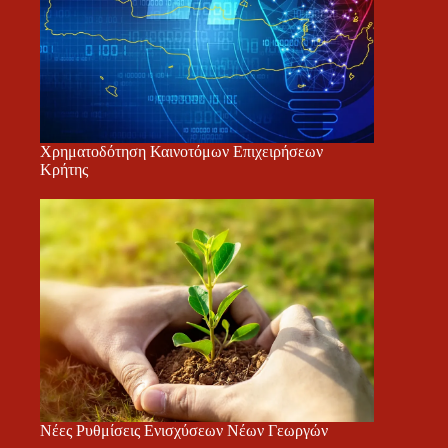
Χρηματοδότηση Καινοτόμων Επιχειρήσεων
Κρήτης
Νέες Ρυθμίσεις Ενισχύσεων Νέων Γεωργών