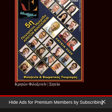
Κρητών Φιλοξενείν | Σητεία
Hide Ads for Premium Members by Subscribing
Copyright © 2026 - Cretan Business | Κρητών Επιχειρείν
Όροι Χρήσης
|
Πολιτική Απορρήτου