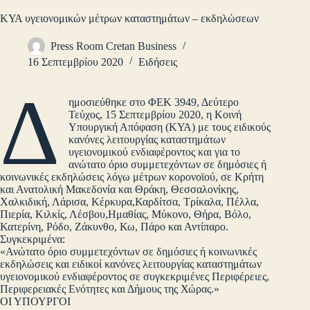
ΚΥΑ υγειονομικών μέτρων καταστημάτων – εκδηλώσεων
Press Room Cretan Business
16 Σεπτεμβρίου 2020
Ειδήσεις
Δ
ημοσιεύθηκε στο ΦΕΚ 3949, Δεύτερο
Τεύχος, 15 Σεπτεμβρίου 2020, η Κοινή
Υπουργική Απόφαση (ΚΥΑ) με τους ειδικούς
κανόνες λειτουργίας καταστημάτων
υγειονομικού ενδιαφέροντος και για το
ανώτατο όριο συμμετεχόντων σε δημόσιες ή
κοινωνικές εκδηλώσεις λόγω μέτρων κορονοϊού, σε Κρήτη
και Ανατολική Μακεδονία και Θράκη, Θεσσαλονίκης,
Χαλκιδική, Λάρισα, Κέρκυρα,Καρδίτσα, Τρίκαλα, Πέλλα,
Πιερία, Κιλκίς, Λέσβου,Ημαθίας, Μύκονο, Θήρα, Βόλο,
Κατερίνη, Ρόδο, Ζάκυνθο, Κω, Πάρο και Αντίπαρο.
Συγκεκριμένα:
«Ανώτατο όριο συμμετεχόντων σε δημόσιες ή κοινωνικές
εκδηλώσεις και ειδικοί κανόνες λειτουργίας καταστημάτων
υγειονομικού ενδιαφέροντος σε συγκεκριμένες Περιφέρειες,
Περιφερειακές Ενότητες και Δήμους της Χώρας.»
ΟΙ ΥΠΟΥΡΓΟΙ