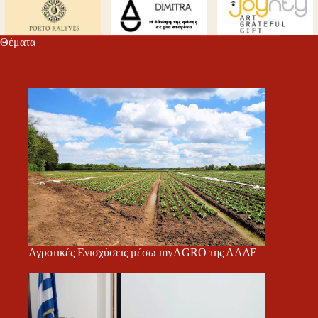
m
εί
τε
Θέματα
Αγροτικές Ενισχύσεις μέσω myAGRO της ΑΑΔΕ