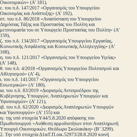
Οικονομικών» (Α’ 181),
ε. του π.δ. 147/2017 «Οργανισμός του Υπουργείου
Οικονομίας και Ανάπτυξης» (Α’ 192),
στ. του π.δ. 86/2018 «Ανασύσταση του Υπουργείου
Δημόσιας Τάξης και Προστασίας του Πολίτη και
μετονομασία του σε Υπουργείο Προστασίας του Πολίτη» (Α’
159),
ζ. του π.δ. 134/2017 «Οργανισμός Υπουργείου Εργασίας,
Κοινωνικής Ασφάλισης και Κοινωνικής Αλληλεγγύης» (Α’
168),
η. του π.δ. 121/2017 «Οργανισμός του Υπουργείου Υγείας»
(Α’ 148),
θ. του π.δ. 4/2018 «Οργανισμός Υπουργείου Πολιτισμού και
Αθλητισμού» (Α’ 4),
ι. του π.δ. 141/2017 «Οργανισμός του Υπουργείου
Εσωτερικών» (Α’ 180),
ια. του π.δ. 83/2019 «Διορισμός Αντιπροέδρου της
Κυβέρνησης, Υπουργών, Αναπληρωτών Υπουργών και
Υφυπουργών» (Α’ 121),
ιβ. του π.δ. 62/2020 «Διορισμός Αναπληρωτών Υπουργών
και Υφυπουργών» (Α’ 155) και
ιγ. της υπό στοιχεία Υ44/5.8.2020 απόφασης του
Πρωθυπουργού «Ανάθεση αρμοδιοτήτων στον Αναπληρωτή
Υπουργό Οικονομικών, Θεόδωρο Σκυλακάκη» (Β’ 3299).
2. Την υπό στοιχεία Δ1α/Γ.Π.οικ.52973/28.8.2020 κοινή