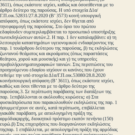
3611), όπως εκάστοτε ισχύει, καθώς και όσοιτίθενται με το
άρθρο δεύτερο της παρούσας. Η υπό στοιχεία Δ1α/
Γ.Π.οικ.52831/27.8.2020 (Β’ 3573) κοινή υπουργική
απόφαση, όπως εκάστοτε ισχύει, δεν θίγεται από
τηνεφαρμογή της παρούσας. Στο όριο του πρώτου
εδαφίουδεν συμπεριλαμβάνεται το προσωπικό υποστήριξης
τωνεκδηλώσεων αυτών.2. Η παρ. 1 δεν καταλαμβάνει: α) τη
λειτουργία καταστημάτων υγειονομικού ενδιαφέροντος της
παρ. 1 τουάρθρου δεύτερου της παρούσας, β) τις εκδηλώσεις
ζωντανού θεάματος και ακροάματος (όπως παραστάσεις
θεάτρου, χορού και μουσικής) και γ) τις υπηρεσίες
προβολήςκινηματογραφικών ταινιών. Στις περιπτώσεις του
προηγούμενου εδαφίου ισχύουν οι κανόνες που έχουν
τεθείμε την υπό στοιχεία Δ1α/Γ.Π.οικ.53080/28.8.2020
κοινήυπουργική απόφαση (Β’ 3611), όπως εκάστοτε ισχύει,
καθώς και όσοι τίθενται με το άρθρο δεύτερο της
παρούσας.3. Σε περίπτωση παράβασης των διατάξεων της
παρ. 1επιβάλλονται οι ακόλουθες κυρώσεις: α) Στα
φυσικάπρόσωπα που παρακολουθούν εκδηλώσεις της παρ. 1
ήσυμμετέχουν σε αυτές, κατά περίπτωση, επιβάλλεται
γιακάθε παράβαση, με αιτιολογημένη πράξη της
αρμόδιαςαρχής, διοικητικό πρόστιμο εκατόν πενήντα (150)
ευρώ.β) Στις επιχειρήσεις που διοργανώνουν εκδηλώσεις
τηςπαρ. 1 επιβάλλεται, με αιτιολογημένη πράξη της αρμόδιας
αρχής, για την πρώτη παράβαση διοικητικό πρόστιμοτριών