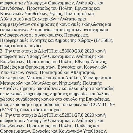
απόφαση των Υπουργών Οικονομικών, Ανάπτυξης και
Επενδύσεων, Προστασίας του Πολίτη, Εργασίας και
Κοινωνικών Υποθέσεων, Υγείας, Πολιτισμού και
Αθλητισμού και Εσωτερικών «Ανώτατο όριο
συμμετεχόντων σε δημόσιες ή κοινωνικές εκδηλώσεις και
ειδικοί κανόνες λειτουργίας καταστημάτων υγειονομικού
ενδιαφέροντος σε συγκεκριμένες Περιφέρειες,
Περιφερειακές Ενότητες και Δήμους της Χώρας» (Β’ 3583),
όπως εκάστοτε ισχύει.
3. Την υπό στοιχεία Δ1α/Γ.Π.οικ.53080/28.8.2020 κοινή
απόφαση των Υπουργών Οικονομικών, Ανάπτυξης και
Επενδύσεων, Προστασίας του Πολίτη, Εθνικής Άμυνας,
Παιδείας και Θρησκευμάτων, Εργασίας και Κοινωνικών
Υποθέσεων, Υγείας, Πολιτισμού και Αθλητισμού,
Εσωτερικών, Μετανάστευσης και Ασύλου, Υποδομών και
Μεταφορών και Ναυτιλίας και Νησιωτικής Πολιτικής
«Κανόνες τήρησης αποστάσεων και άλλα μέτρα προστασίας
σε ιδιωτικές επιχειρήσεις, δημόσιες υπηρεσίες και άλλους
χώρους συνάθροισης κοινού στο σύνολο της Επικράτειας,
προς περιορισμό της διασποράς του κορωνοϊού COVID-19»
(Β’ 3611), όπως εκάστοτε ισχύει.
4. Την υπό στοιχεία Δ1α/Γ.Π.οικ.52831/27.8.2020 κοινή
απόφαση των Υπουργών Οικονομικών, Ανάπτυξης και
Επενδύσεων, Προστασίας του Πολίτη, Παιδείας και
Θρησκευμάτων, Εργασίας και Κοινωνικών Υποθέσεων,