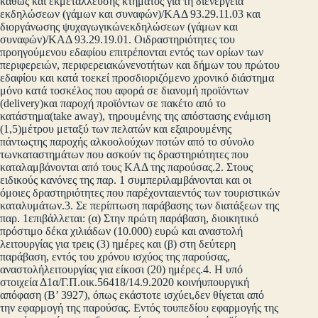
καθώς και εκμετάλλευσης κτήματος για τη διενέργεια
εκδηλώσεων (γάμων και συναφών)/ΚΑΔ 93.29.11.03 και
διοργάνωσης ψυχαγωγικώνεκδηλώσεων (γάμων και
συναφών)/ΚΑΔ 93.29.19.01. Οιδραστηριότητες του
προηγούμενου εδαφίου επιτρέπονται εντός των ορίων των
περιφερειών, περιφερειακώνενοτήτων και δήμων του πρώτου
εδαφίου και κατά τοεκεί προσδιοριζόμενο χρονικό διάστημα
μόνο κατά τοσκέλος που αφορά σε διανομή προϊόντων
(delivery)και παροχή προϊόντων σε πακέτο από το
κατάστημα(take away), τηρουμένης της απόστασης ενάμιση
(1,5)μέτρου μεταξύ των πελατών και εξαιρουμένης
πάντωςτης παροχής αλκοολούχων ποτών από το σύνολο
τωνκαταστημάτων που ασκούν τις δραστηριότητες που
καταλαμβάνονται από τους ΚΑΔ της παρούσας.2. Στους
ειδικούς κανόνες της παρ. 1 συμπεριλαμβάνονται και οι
όμοιες δραστηριότητες που παρέχονταιεντός των τουριστικών
καταλυμάτων.3. Σε περίπτωση παράβασης των διατάξεων της
παρ. 1επιβάλλεται: (α) Στην πρώτη παράβαση, διοικητικό
πρόστιμο δέκα χιλιάδων (10.000) ευρώ και αναστολή
λειτουργίας για τρεις (3) ημέρες και (β) στη δεύτερη
παράβαση, εντός του χρόνου ισχύος της παρούσας,
αναστολήλειτουργίας για είκοσι (20) ημέρες.4. Η υπό
στοιχεία Δ1α/Γ.Π.οικ.56418/14.9.2020 κοινήυπουργική
απόφαση (Β’ 3927), όπως εκάστοτε ισχύει,δεν θίγεται από
την εφαρμογή της παρούσας. Εντός τουπεδίου εφαρμογής της