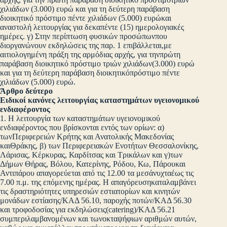
χιλιάδων (3.000) ευρώ και για τη δεύτερη παράβαση
διοικητικό πρόστιμο πέντε χιλιάδων (5.000) ευρώκαι
αναστολή λειτουργίας για δεκαπέντε (15) ημερολογιακές
ημέρες. γ) Στην περίπτωση φυσικών προσώπωνπου
διοργανώνουν εκδηλώσεις της παρ. 1 επιβάλλεται,με
αιτιολογημένη πράξη της αρμόδιας αρχής, για τηνπρώτη
παράβαση διοικητικό πρόστιμο τριών χιλιάδων(3.000) ευρώ
και για τη δεύτερη παράβαση διοικητικόπρόστιμο πέντε
χιλιάδων (5.000) ευρώ.
Άρθρο δεύτερο
Ειδικοί κανόνες λειτουργίας καταστημάτων υγειονομικού
ενδιαφέροντος
1. Η λειτουργία των καταστημάτων υγειονομικού
ενδιαφέροντος που βρίσκονται εντός των ορίων: α)
τωνΠεριφερειών Κρήτης και Ανατολικής Μακεδονίας
καιΘράκης, β) των Περιφερειακών Ενοτήτων Θεσσαλονίκης,
Λάρισας, Κέρκυρας, Καρδίτσας και Τρικάλων και γ)των
Δήμων Θήρας, Βόλου, Κατερίνης, Ρόδου, Κω, Πάρουκαι
Αντιπάρου απαγορεύεται από τις 12.00 τα μεσάνυχταέως τις
7.00 π.μ. της επόμενης ημέρας. Η απαγόρευσηκαταλαμβάνει
τις δραστηριότητες υπηρεσιών εστιατορίων και κινητών
μονάδων εστίασης/ΚΑΔ 56.10, παροχής ποτών/ΚΑΔ 56.30
και τροφοδοσίας για εκδηλώσεις(catering)/ΚΑΔ 56.21
συμπεριλαμβανομένων και τωνοκταψήφιων αριθμών αυτών,