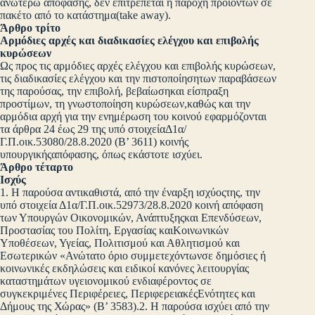
ανωτέρω απόφασης, δεν επιτρέπεται η παροχή προϊόντων σε
πακέτο από το κατάστημα(take away).
Άρθρο τρίτο
Αρμόδιες αρχές και διαδικασίες ελέγχου και επιβολής
κυρώσεων
Ως προς τις αρμόδιες αρχές ελέγχου και επιβολής κυρώσεων,
τις διαδικασίες ελέγχου και την πιστοποίησητων παραβάσεων
της παρούσας, την επιβολή, βεβαίωσηκαι είσπραξη
προστίμων, τη γνωστοποίηση κυρώσεων,καθώς και την
αρμόδια αρχή για την ενημέρωση του κοινού εφαρμόζονται
τα άρθρα 24 έως 29 της υπό στοιχείαΔ1α/
Γ.Π.οικ.53080/28.8.2020 (Β’ 3611) κοινής
υπουργικήςαπόφασης, όπως εκάστοτε ισχύει.
Άρθρο τέταρτο
Ισχύς
1. Η παρούσα αντικαθιστά, από την έναρξη ισχύοςτης, την
υπό στοιχεία Δ1α/Γ.Π.οικ.52973/28.8.2020 κοινή απόφαση
των Υπουργών Οικονομικών, Ανάπτυξηςκαι Επενδύσεων,
Προστασίας του Πολίτη, Εργασίας καιΚοινωνικών
Υποθέσεων, Υγείας, Πολιτισμού και Αθλητισμού και
Εσωτερικών «Ανώτατο όριο συμμετεχόντωνσε δημόσιες ή
κοινωνικές εκδηλώσεις και ειδικοί κανόνες λειτουργίας
καταστημάτων υγειονομικού ενδιαφέροντος σε
συγκεκριμένες Περιφέρειες, ΠεριφερειακέςΕνότητες και
Δήμους της Χώρας» (Β’ 3583).2. Η παρούσα ισχύει από την