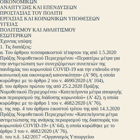
ΟΙΚΟΝΟΜΙΚΩΝ
ΑΝΑΠΤΥΞΗΣ ΚΑΙ ΕΠΕΝΔΥΣΕΩΝ
ΠΡΟΣΤΑΣΙΑΣ ΤΟΥ ΠΟΛΙΤΗ
ΕΡΓΑΣΙΑΣ ΚΑΙ ΚΟΙΝΩΝΙΚΩΝ ΥΠΟΘΕΣΕΩΝ
ΥΓΕΙΑΣ
ΠΟΛΙΤΙΣΜΟΥ ΚΑΙ ΑΘΛΗΤΙΣΜΟΥ
ΕΣΩΤΕΡΙΚΩΝ
Έχοντας υπόψη:
1. Τις διατάξεις:
α. Του άρθρου τεσσαρακοστού τέταρτου της από 1.5.2020
Πράξης Νομοθετικού Περιεχομένου «Περαιτέρω μέτρα για
την αντιμετώπιση των συνεχιζόμενων συνεπειών της
πανδημίας του κορωνοϊού COVID-19 και την επάνοδο στην
κοινωνική και οικονομική κανονικότητα» (Α’ 90), η οποία
κυρώθηκε με το άρθρο 2 του ν. 4690/2020 (Α’ 104),
β. του άρθρου πρώτου της από 25.2.2020 Πράξης
Νομοθετικού Περιεχομένου «Κατεπείγοντα μέτρα αποφυγής
και περιορισμού της διάδοσης κορωνοϊού» (Α’ 42), η οποία
κυρώθηκε με το άρθρο 1 του ν. 4682/2020 (Α’ 76),
γ. της παρ. 4 του άρθρου εικοστού τρίτου της από 14.3.2020
Πράξης Νομοθετικού Περιεχομένου «Κατεπείγοντα μέτρα
αντιμετώπισης της ανάγκης περιορισμού της διασποράς του
κορωνοϊού COVID-19» (Α’ 64), η οποία κυρώθηκε με το
άρθρο 3 του ν. 4682/2020 (Α’ 76),
δ. του π.δ. 142/2017 «Οργανισμός Υπουργείου