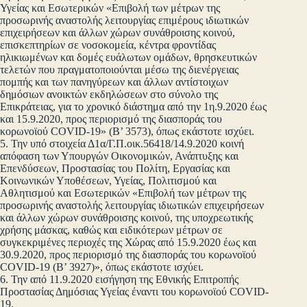
Υγείας και Εσωτερικών «Επιβολή των μέτρων της
προσωρινής αναστολής λειτουργίας επιμέρους ιδιωτικών
επιχειρήσεων και άλλων χώρων συνάθροισης κοινού,
επισκεπτηρίων σε νοσοκομεία, κέντρα φροντίδας
ηλικιωμένων και δομές ευάλωτων ομάδων, θρησκευτικών
τελετών που πραγματοποιούνται μέσω της διενέργειας
πομπής και των πανηγύρεων και άλλων αντίστοιχων
δημόσιων ανοικτών εκδηλώσεων στο σύνολο της
Επικράτειας, για το χρονικό διάστημα από την 1η.9.2020 έως
και 15.9.2020, προς περιορισμό της διασποράς του
κορωνοϊού COVID-19» (Β’ 3573), όπως εκάστοτε ισχύει.
5. Την υπό στοιχεία Δ1α/Γ.Π.οικ.56418/14.9.2020 κοινή
απόφαση των Υπουργών Οικονομικών, Ανάπτυξης και
Επενδύσεων, Προστασίας του Πολίτη, Εργασίας και
Κοινωνικών Υποθέσεων, Υγείας, Πολιτισμού και
Αθλητισμού και Εσωτερικών «Επιβολή των μέτρων της
προσωρινής αναστολής λειτουργίας ιδιωτικών επιχειρήσεων
και άλλων χώρων συνάθροισης κοινού, της υποχρεωτικής
χρήσης μάσκας, καθώς και ειδικότερων μέτρων σε
συγκεκριμένες περιοχές της Χώρας από 15.9.2020 έως και
30.9.2020, προς περιορισμό της διασποράς του κορωνοϊού
COVID-19 (Β’ 3927)», όπως εκάστοτε ισχύει.
6. Την από 11.9.2020 εισήγηση της Εθνικής Επιτροπής
Προστασίας Δημόσιας Υγείας έναντι του κορωνοϊού COVID-
19.