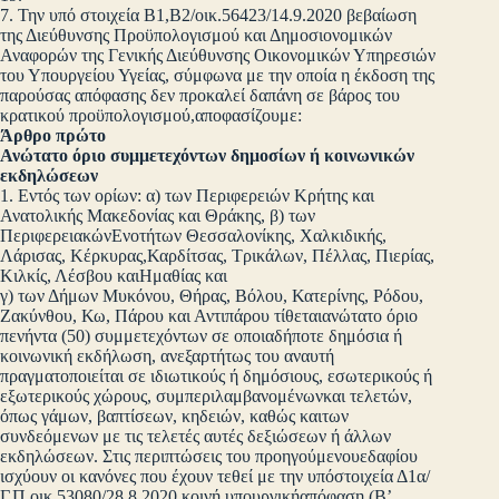
7. Την υπό στοιχεία Β1,Β2/οικ.56423/14.9.2020 βεβαίωση
της Διεύθυνσης Προϋπολογισμού και Δημοσιονομικών
Αναφορών της Γενικής Διεύθυνσης Οικονομικών Υπηρεσιών
του Υπουργείου Υγείας, σύμφωνα με την οποία η έκδοση της
παρούσας απόφασης δεν προκαλεί δαπάνη σε βάρος του
κρατικού προϋπολογισμού,αποφασίζουμε:
Άρθρο πρώτο
Ανώτατο όριο συμμετεχόντων δημοσίων ή κοινωνικών
εκδηλώσεων
1. Εντός των ορίων: α) των Περιφερειών Κρήτης και
Ανατολικής Μακεδονίας και Θράκης, β) των
ΠεριφερειακώνΕνοτήτων Θεσσαλονίκης, Χαλκιδικής,
Λάρισας, Κέρκυρας,Καρδίτσας, Τρικάλων, Πέλλας, Πιερίας,
Κιλκίς, Λέσβου καιΗμαθίας και
γ) των Δήμων Μυκόνου, Θήρας, Βόλου, Κατερίνης, Ρόδου,
Ζακύνθου, Κω, Πάρου και Αντιπάρου τίθεταιανώτατο όριο
πενήντα (50) συμμετεχόντων σε οποιαδήποτε δημόσια ή
κοινωνική εκδήλωση, ανεξαρτήτως του αναυτή
πραγματοποιείται σε ιδιωτικούς ή δημόσιους, εσωτερικούς ή
εξωτερικούς χώρους, συμπεριλαμβανομένωνκαι τελετών,
όπως γάμων, βαπτίσεων, κηδειών, καθώς καιτων
συνδεόμενων με τις τελετές αυτές δεξιώσεων ή άλλων
εκδηλώσεων. Στις περιπτώσεις του προηγούμενουεδαφίου
ισχύουν οι κανόνες που έχουν τεθεί με την υπόστοιχεία Δ1α/
Γ.Π.οικ.53080/28.8.2020 κοινή υπουργικήαπόφαση (Β’