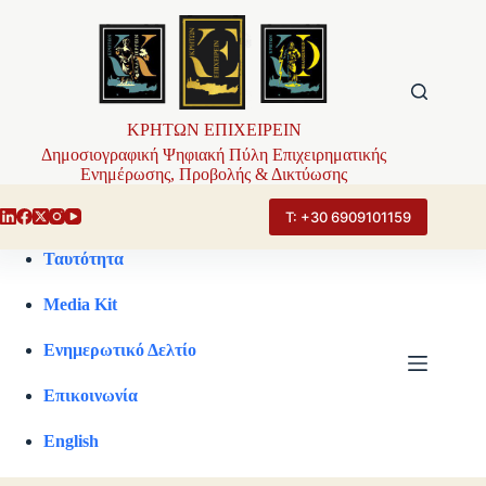
Μετάβαση
στο
περιεχόμενο
ΚΡΗΤΩΝ ΕΠΙΧΕΙΡΕΙΝ
Δημοσιογραφική Ψηφιακή Πύλη Επιχειρηματικής
Ενημέρωσης, Προβολής & Δικτύωσης
Τ: +30 6909101159
Ταυτότητα
Media Kit
Ενημερωτικό Δελτίο
Επικοινωνία
English