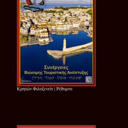
Κρητών Φιλοξενείν | Ρέθυμνο