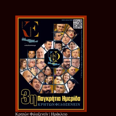
Κρητών Φιλοξενείν | Ηράκλειο