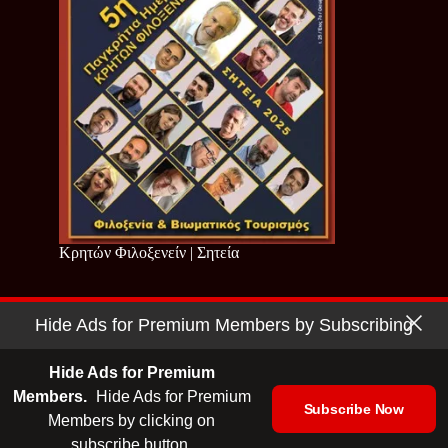
Κρητών Φιλοξενείν | Σητεία
Hide Ads for Premium Members by Subscribing
Copyright © 2026 - Cretan Business | Κρητών Επιχειρείν
Όροι Χρήσης
|
Πολιτική Απορρήτου
Hide Ads for Premium
Members.
Hide Ads for Premium
Subscribe Now
Members by clicking on
| Ταυτότητα
| Media Kit
| Ενημερωτικό Δελτίο
subscribe button.