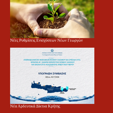
Νέες Ρυθμίσεις Ενισχύσεων Νέων Γεωργών
Νέα Αρδευτικά Δίκτυα Κρήτης