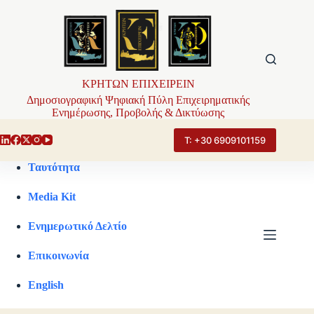
Μετάβαση
στο
περιεχόμενο
ΚΡΗΤΩΝ ΕΠΙΧΕΙΡΕΙΝ
Δημοσιογραφική Ψηφιακή Πύλη Επιχειρηματικής
Ενημέρωσης, Προβολής & Δικτύωσης
Τ: +30 6909101159
Ταυτότητα
Media Kit
Ενημερωτικό Δελτίο
Επικοινωνία
English