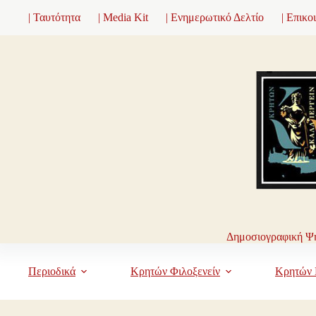
Μετάβαση
| Ταυτότητα
| Media Kit
| Ενημερωτικό Δελτίο
| Επικο
στο
περιεχόμενο
Δημοσιογραφική Ψη
Περιοδικά
Κρητών Φιλοξενείν
Κρητών 