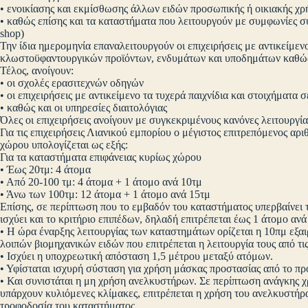
• ενοικίασης και εκμίσθωσης άλλων ειδών προσωπικής ή οικιακής χρή
• καθώς επίσης και τα καταστήματα που λειτουργούν με συμφωνίες σ
shop)
Την ίδια ημερομηνία επαναλειτουργούν οι επιχειρήσεις με αντικείμεν
κλωστοϋφαντουργικών προϊόντων, ενδυμάτων και υποδημάτων καθώς
Τέλος, ανοίγουν:
• οι σχολές ερασιτεχνών οδηγών
• οι επιχειρήσεις με αντικείμενο τα τυχερά παιχνίδια και στοιχήματα
• καθώς και οι υπηρεσίες διαιτολόγιας
Όλες οι επιχειρήσεις ανοίγουν με συγκεκριμένους κανόνες λειτουργία
Για τις επιχειρήσεις Λιανικού εμπορίου ο μέγιστος επιτρεπόμενος αρ
χώρου υπολογίζεται ως εξής:
Για τα καταστήματα επιφάνειας κυρίως χώρου
• Έως 20τμ: 4 άτομα
• Από 20-100 τμ: 4 άτομα + 1 άτομο ανά 10τμ
• Άνω των 100τμ: 12 άτομα + 1 άτομο ανά 15τμ
Επίσης, σε περίπτωση που το εμβαδόν του καταστήματος υπερβαίνει 
ισχύει και το κριτήριο επιπέδων, δηλαδή επιτρέπεται έως 1 άτομο αν
• Η ώρα έναρξης λειτουργίας των καταστημάτων ορίζεται η 10πμ ε
λοιπών βιομηχανικών ειδών που επιτρέπεται η λειτουργία τους από τις
• Ισχύει η υποχρεωτική απόσταση 1,5 μέτρου μεταξύ ατόμων.
• Υφίσταται ισχυρή σύσταση για χρήση μάσκας προστασίας από το πρ
• Και συνιστάται η μη χρήση ανελκυστήρων. Σε περίπτωση ανάγκης χρ
υπάρχουν κυλιόμενες κλίμακες, επιτρέπεται η χρήση του ανελκυστήρα
τροφοδοσία του καταστήματος.