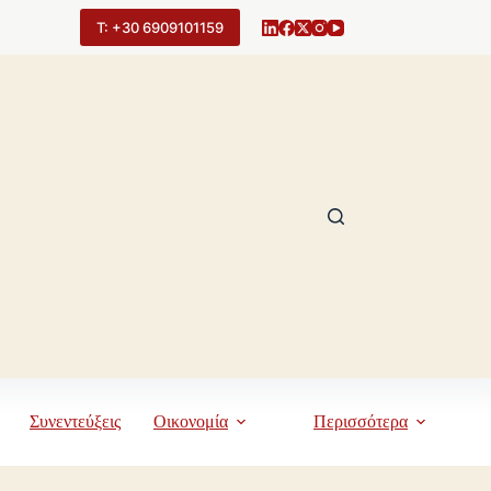
Τ: +30 6909101159
Συνεντεύξεις
Οικονομία
Περισσότερα