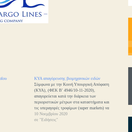
αΐου
ΚΥΑ απαγόρευσης βιομηχανικών ειδών
Σύμφωνα με την Κοινή Υπουργική Απόφαση
(ΚΥΑ), (ΦΕΚ B’ 4946/10-11-2020),
απαγορεύεται κατά την διάρκεια των
περιοριστικών μέτρων στα καταστήματα και
τις υπεραγορές τροφίμων (super markets) να
πωλούν, με εξαίρεση το ηλεκτρονικό
10 Νοεμβρίου 2020
εμπόριο, τα εξής προϊόντα υπό τους
σε "Ειδήσεις"
κατωτέρω Κωδικούς Αριθμούς
Δραστηριοτήτων: • Ηλεκτρονικούς