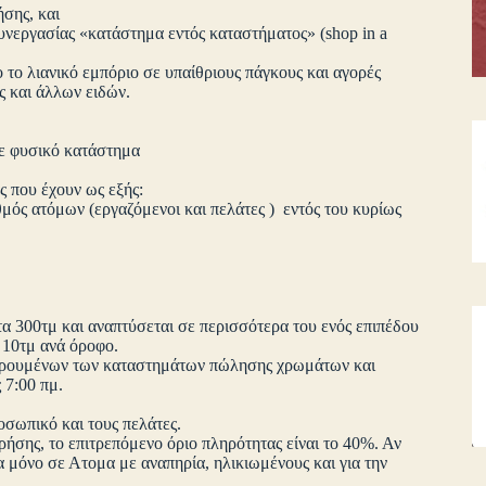
σης, και
υνεργασίας «κατάστημα εντός καταστήματος» (shop in a
ο το λιανικό εμπόριο σε υπαίθριους πάγκους και αγορές
 και άλλων ειδών.
 σε φυσικό κατάστημα
ς που έχουν ως εξής:
ιθμός ατόμων (εργαζόμενοι και πελάτες ) εντός του κυρίως
τα 300τμ και αναπτύσεται σε περισσότερα του ενός επιπέδου
ά 10τμ ανά όροφο.
ξαιρουμένων των καταστημάτων πώλησης χρωμάτων και
 7:00 πμ.
οσωπικό και τους πελάτες.
ήσης, το επιτρεπόμενο όριο πληρότητας είναι το 40%. Αν
 μόνο σε Ατομα με αναπηρία, ηλικιωμένους και για την