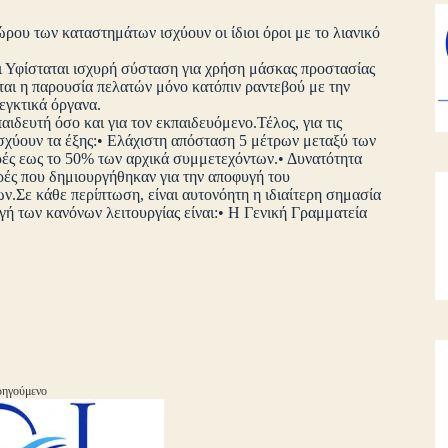
ρου των καταστημάτων ισχύουν οι ίδιοι όροι με το λιανικό
αι Υφίσταται ισχυρή σύσταση για χρήση μάσκας προστασίας
εται η παρουσία πελατών μόνο κατόπιν ραντεβού με την
εγκτικά όργανα.
αιδευτή όσο και για τον εκπαιδευόμενο.Τέλος, για τις
ισχύουν τα έξης:• Ελάχιστη απόσταση 5 μέτρων μεταξύ των
ές εως το 50% των αρχικά συμμετεχόντων.• Δυνατότητα
ρές που δημιουργήθηκαν για την αποφυγή του
.Σε κάθε περίπτωση, είναι αυτονόητη η ιδιαίτερη σημασία
ογή των κανόνων λειτουργίας είναι:• Η Γενική Γραμματεία
ηγούμενο