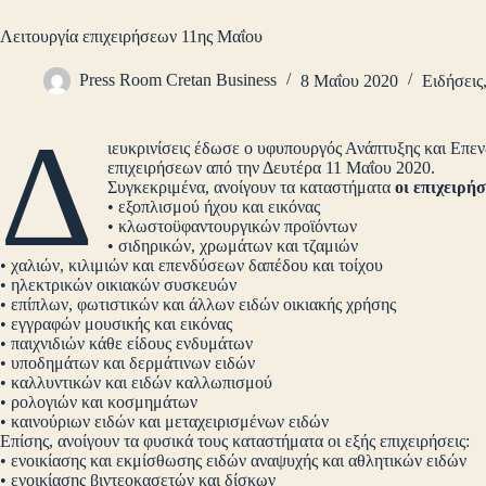
Λειτουργία επιχειρήσεων 11ης Μαΐου
Press Room Cretan Business
8 Μαΐου 2020
Ειδήσεις
Δ
ιευκρινίσεις έδωσε ο υφυπουργός Ανάπτυξης και Επε
επιχειρήσεων από την Δευτέρα 11 Μαΐου 2020.
Συγκεκριμένα, ανοίγουν τα καταστήματα
οι επιχειρή
• εξοπλισμού ήχου και εικόνας
• κλωστοϋφαντουργικών προϊόντων
• σιδηρικών, χρωμάτων και τζαμιών
• χαλιών, κιλιμιών και επενδύσεων δαπέδου και τοίχου
• ηλεκτρικών οικιακών συσκευών
• επίπλων, φωτιστικών και άλλων ειδών οικιακής χρήσης
• εγγραφών μουσικής και εικόνας
• παιχνιδιών κάθε είδους ενδυμάτων
• υποδημάτων και δερμάτινων ειδών
• καλλυντικών και ειδών καλλωπισμού
• ρολογιών και κοσμημάτων
• καινούριων ειδών και μεταχειρισμένων ειδών
Επίσης, ανοίγουν τα φυσικά τους καταστήματα οι εξής επιχειρήσεις:
• ενοικίασης και εκμίσθωσης ειδών αναψυχής και αθλητικών ειδών
• ενοικίασης βιντεοκασετών και δίσκων