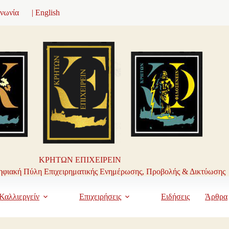
ινωνία
| English
ΚΡΗΤΩΝ ΕΠΙΧΕΙΡΕΙΝ
φιακή Πύλη Επιχειρηματικής Ενημέρωσης, Προβολής & Δικτύωσης
Καλλιεργείν
Επιχειρήσεις
Ειδήσεις
Άρθρα