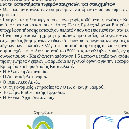
Για τα καταστήματα τυχερών παιχνιδιών και στοιχημάτων
• Ως προς τον κανόνα των επιτρεπόμενων ατόμων εντός του κυρίως χώ
εμπόριο.
• Επιτρέπεται η λειτουργία τους μόνο χωρίς καθήμενους πελάτες.• Κ
από το προσωπικό και τους πελάτες. Για τις Σχολές οδηγών• Επιτρέπ
υποχρέωση τήρησης καταλόγου πελατών που θα επιδεικνύεται στα ελ
• Είναι υποχρεωτική η χρήση της μάσκας προστασίας τόσο για τον εκπ
επιχειρήσεις βιομηχανικών ειδών σε υπαίθριους πάγκους και αγορές 
πάγκων των πωλητών.• Μέγιστο ποσοστό συμμετοχής σε λαικές αγορ
συμμετοχής με το ίδιο ποσοστό του 50% στις παράλληλες λαϊκές αγο
συνωστισμού.• Και ελάχιστη απόσταση 1,5 μέτρων μεταξύ των ατόμων
της υγιεινής των χεριών.Τα αρμόδια ελεγκτικά όργανα για την εφαρμ
Εμπορίου και Προστασίας Καταναλωτή
.
• Η Ελληνική Αστυνομία
.
• Η Δημοτική Αστυνομία
.
• Οι Λιμενικές Αρχές
.
• Οι Υγειονομικές Υπηρεσίες των ΟΤΑ α’ και β’ βαθμού
.
• Το Σώμα Επιθεώρησης Εργασίας.
• Η Εθνική Αρχή Διαφάνειας.
Χορηγούμενο
Χορ