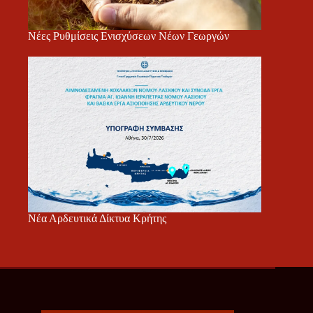
Νέες Ρυθμίσεις Ενισχύσεων Νέων Γεωργών
Νέα Αρδευτικά Δίκτυα Κρήτης