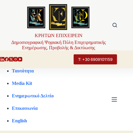
Μετάβαση
στο
περιεχόμενο
ΚΡΗΤΩΝ ΕΠΙΧΕΙΡΕΙΝ
Δημοσιογραφική Ψηφιακή Πύλη Επιχειρηματικής
Ενημέρωσης, Προβολής & Δικτύωσης
Τ: +30 6909101159
Ταυτότητα
Media Kit
Ενημερωτικό Δελτίο
Επικοινωνία
English