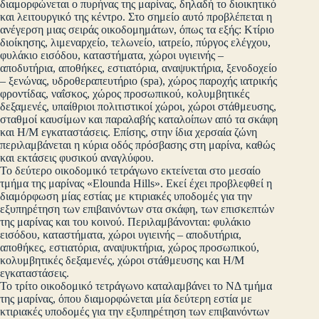
διαμορφώνεται ο πυρήνας της μαρίνας, δηλαδή το διοικητικό
και λειτουργικό της κέντρο. Στο σημείο αυτό προβλέπεται η
ανέγερση μιας σειράς οικοδομημάτων, όπως τα εξής: Κτίριο
διοίκησης, λιμεναρχείο, τελωνείο, ιατρείο, πύργος ελέγχου,
φυλάκιο εισόδου, καταστήματα, χώροι υγιεινής –
αποδυτήρια, αποθήκες, εστιατόρια, αναψυκτήρια, ξενοδοχείο
– ξενώνας, υδροθεραπευτήριο (spa), χώρος παροχής ιατρικής
φροντίδας, ναΐσκος, χώρος προσωπικού, κολυμβητικές
δεξαμενές, υπαίθριοι πολιτιστικοί χώροι, χώροι στάθμευσης,
σταθμοί καυσίμων και παραλαβής καταλοίπων από τα σκάφη
και Η/Μ εγκαταστάσεις. Επίσης, στην ίδια χερσαία ζώνη
περιλαμβάνεται η κύρια οδός πρόσβασης στη μαρίνα, καθώς
και εκτάσεις φυσικού αναγλύφου.
Το δεύτερο οικοδομικό τετράγωνο εκτείνεται στο μεσαίο
τμήμα της μαρίνας «Elounda Hills». Εκεί έχει προβλεφθεί η
διαμόρφωση μίας εστίας με κτιριακές υποδομές για την
εξυπηρέτηση των επιβαινόντων στα σκάφη, των επισκεπτών
της μαρίνας και του κοινού. Περιλαμβάνονται: φυλάκιο
εισόδου, καταστήματα, χώροι υγιεινής – αποδυτήρια,
αποθήκες, εστιατόρια, αναψυκτήρια, χώρος προσωπικού,
κολυμβητικές δεξαμενές, χώροι στάθμευσης και Η/Μ
εγκαταστάσεις.
Το τρίτο οικοδομικό τετράγωνο καταλαμβάνει το ΝΔ τμήμα
της μαρίνας, όπου διαμορφώνεται μία δεύτερη εστία με
κτιριακές υποδομές για την εξυπηρέτηση των επιβαινόντων