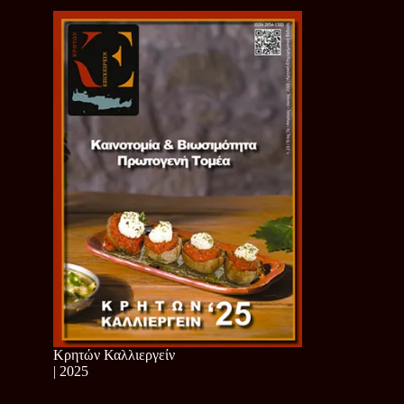
Κρητών Καλλιεργείν
| 2025