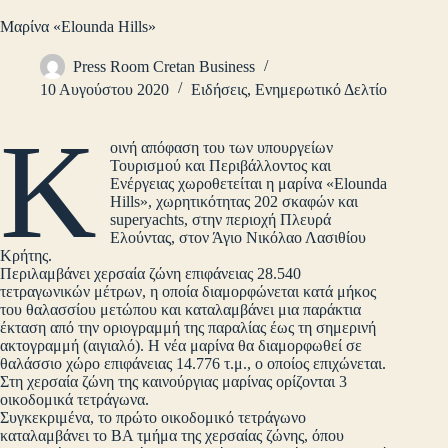
Μαρίνα «Elounda Hills»
Press Room Cretan Business
10 Αυγούστου 2020
Ειδήσεις
,
Ενημερωτικό Δελτίο
Κ
οινή απόφαση του των υπουργείων
Τουρισμού και Περιβάλλοντος και
Ενέργειας χωροθετείται η μαρίνα «Elounda
Hills», χωρητικότητας 202 σκαφών και
superyachts, στην περιοχή Πλευρά
Ελούντας, στον Άγιο Νικόλαο Λασιθίου
Κρήτης.
Περιλαμβάνει χερσαία ζώνη επιφάνειας 28.540
τετραγωνικών μέτρων, η οποία διαμορφώνεται κατά μήκος
του θαλασσίου μετώπου και καταλαμβάνει μια παράκτια
έκταση από την οριογραμμή της παραλίας έως τη σημερινή
ακτογραμμή (αιγιαλό). Η νέα μαρίνα θα διαμορφωθεί σε
θαλάσσιο χώρο επιφάνειας 14.776 τ.μ., ο οποίος επιχώνεται.
Στη χερσαία ζώνη της καινούργιας μαρίνας ορίζονται 3
οικοδομικά τετράγωνα.
Συγκεκριμένα, το πρώτο οικοδομικό τετράγωνο
καταλαμβάνει το ΒΑ τμήμα της χερσαίας ζώνης, όπου