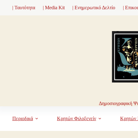
Μετάβαση
| Ταυτότητα
| Media Kit
| Ενημερωτικό Δελτίο
| Επικο
στο
περιεχόμενο
Δημοσιογραφική Ψη
Περιοδικά
Κρητών Φιλοξενείν
Κρητών 