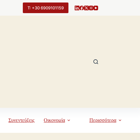
Τ: +30 6909101159
Συνεντεύξεις
Οικονομία
Περισσότερα