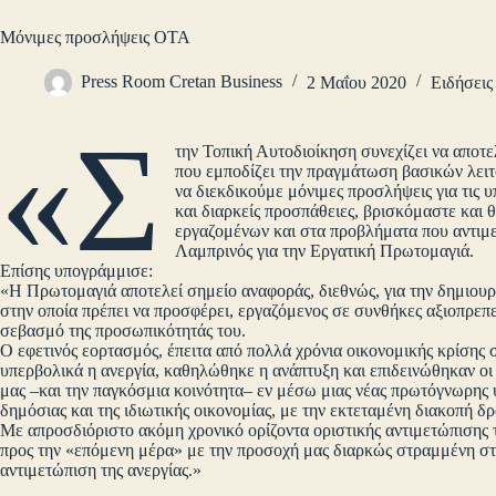
Μόνιμες προσλήψεις ΟΤΑ
Press Room Cretan Business
2 Μαΐου 2020
Ειδήσεις
«Σ
την Τοπική Αυτοδιοίκηση συνεχίζει να αποτ
που εμποδίζει την πραγμάτωση βασικών λειτ
να διεκδικούμε μόνιμες προσλήψεις για τις
και διαρκείς προσπάθειες, βρισκόμαστε και
εργαζομένων και στα προβλήματα που αντιμε
Λαμπρινός για την Εργατική Πρωτομαγιά.
Επίσης υπογράμμισε:
«Η Πρωτομαγιά αποτελεί σημείο αναφοράς, διεθνώς, για την δημιουρ
στην οποία πρέπει να προσφέρει, εργαζόμενος σε συνθήκες αξιοπρεπε
σεβασμό της προσωπικότητάς του.
Ο εφετινός εορτασμός, έπειτα από πολλά χρόνια οικονομικής κρίσης 
υπερβολικά η ανεργία, καθηλώθηκε η ανάπτυξη και επιδεινώθηκαν οι 
μας –και την παγκόσμια κοινότητα– εν μέσω μιας νέας πρωτόγνωρης υ
δημόσιας και της ιδιωτικής οικονομίας, με την εκτεταμένη διακοπή δ
Με απροσδιόριστο ακόμη χρονικό ορίζοντα οριστικής αντιμετώπισης 
προς την «επόμενη μέρα» με την προσοχή μας διαρκώς στραμμένη στο
αντιμετώπιση της ανεργίας.»