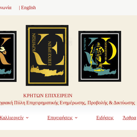
ινωνία
| English
ΚΡΗΤΩΝ ΕΠΙΧΕΙΡΕΙΝ
φιακή Πύλη Επιχειρηματικής Ενημέρωσης, Προβολής & Δικτύωσης
Καλλιεργείν
Επιχειρήσεις
Ειδήσεις
Άρθρα