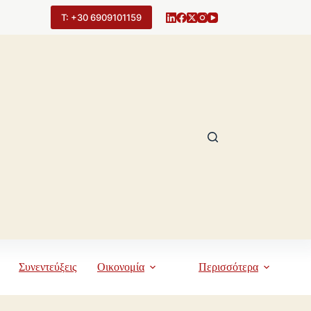
Τ: +30 6909101159
Συνεντεύξεις
Οικονομία
Περισσότερα