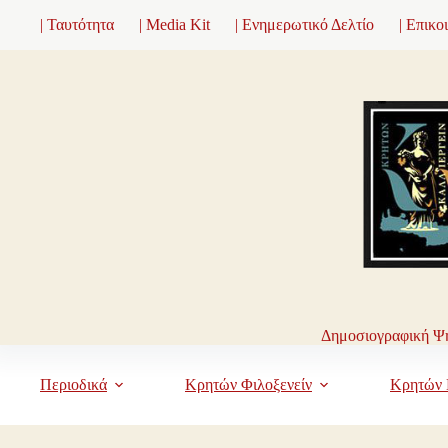
Μετάβαση
| Ταυτότητα
| Media Kit
| Ενημερωτικό Δελτίο
| Επικο
στο
περιεχόμενο
Δημοσιογραφική Ψη
Περιοδικά
Κρητών Φιλοξενείν
Κρητών 