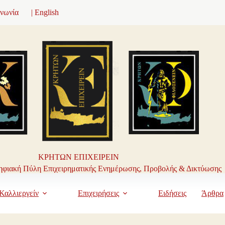
ινωνία
| English
ΚΡΗΤΩΝ ΕΠΙΧΕΙΡΕΙΝ
φιακή Πύλη Επιχειρηματικής Ενημέρωσης, Προβολής & Δικτύωσης
Καλλιεργείν
Επιχειρήσεις
Ειδήσεις
Άρθρα