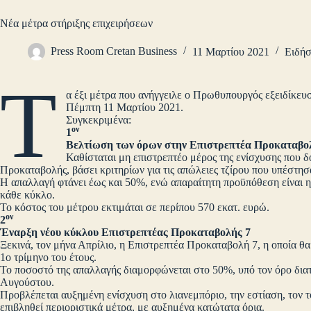
Νέα μέτρα στήριξης επιχειρήσεων
Press Room Cretan Business
11 Μαρτίου 2021
Ειδήσ
Τ
α έξι μέτρα που ανήγγειλε ο Πρωθυπουργός εξειδίκευ
Πέμπτη 11 Μαρτίου 2021.
Συγκεκριμένα:
ον
1
Βελτίωση των όρων στην Επιστρεπτέα Προκαταβολή
Καθίσταται μη επιστρεπτέο μέρος της ενίσχυσης που 
Προκαταβολής, βάσει κριτηρίων για τις απώλειες τζίρου που υπέστησα
Η απαλλαγή φτάνει έως και 50%, ενώ απαραίτητη προϋπόθεση είναι 
κάθε κύκλο.
Το κόστος του μέτρου εκτιμάται σε περίπου 570 εκατ. ευρώ.
ον
2
Έναρξη νέου κύκλου Επιστρεπτέας Προκαταβολής 7
Ξεκινά, τον μήνα Απρίλιο, η Επιστρεπτέα Προκαταβολή 7, η οποία θα
1ο τρίμηνο του έτους.
Το ποσοστό της απαλλαγής διαμορφώνεται στο 50%, υπό τον όρο δια
Αυγούστου.
Προβλέπεται αυξημένη ενίσχυση στο λιανεμπόριο, την εστίαση, τον του
επιβληθεί περιοριστικά μέτρα, με αυξημένα κατώτατα όρια.