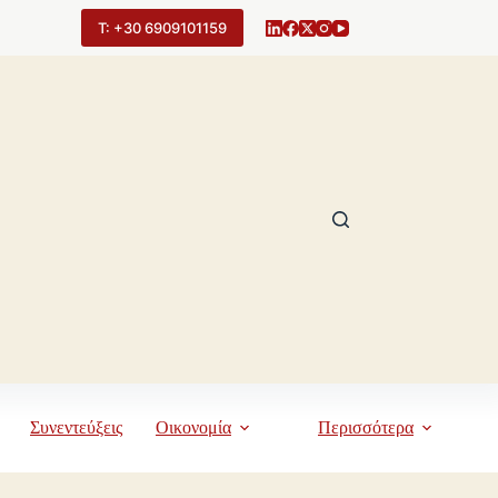
Τ: +30 6909101159
Συνεντεύξεις
Οικονομία
Περισσότερα