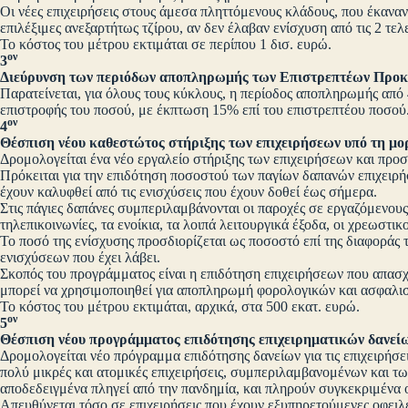
Οι νέες επιχειρήσεις στους άμεσα πληττόμενους κλάδους, που έκαναν
επιλέξιμες ανεξαρτήτως τζίρου, αν δεν έλαβαν ενίσχυση από τις 2 τε
Το κόστος του μέτρου εκτιμάται σε περίπου 1 δισ. ευρώ.
ον
3
Διεύρυνση των περιόδων αποπληρωμής των Επιστρεπτέων Προ
Παρατείνεται, για όλους τους κύκλους, η περίοδος αποπληρωμής από 
επιστροφής του ποσού, με έκπτωση 15% επί του επιστρεπτέου ποσού
ον
4
Θέσπιση νέου καθεστώτος στήριξης των επιχειρήσεων υπό τη μο
Δρομολογείται ένα νέο εργαλείο στήριξης των επιχειρήσεων και προ
Πρόκειται για την επιδότηση ποσοστού των παγίων δαπανών επιχειρή
έχουν καλυφθεί από τις ενισχύσεις που έχουν δοθεί έως σήμερα.
Στις πάγιες δαπάνες συμπεριλαμβάνονται οι παροχές σε εργαζόμενους,
τηλεπικοινωνίες, τα ενοίκια, τα λοιπά λειτουργικά έξοδα, οι χρεωστικ
Το ποσό της ενίσχυσης προσδιορίζεται ως ποσοστό επί της διαφοράς 
ενισχύσεων που έχει λάβει.
Σκοπός του προγράμματος είναι η επιδότηση επιχειρήσεων που απασ
μπορεί να χρησιμοποιηθεί για αποπληρωμή φορολογικών και ασφαλ
Το κόστος του μέτρου εκτιμάται, αρχικά, στα 500 εκατ. ευρώ.
ον
5
Θέσπιση νέου προγράμματος επιδότησης επιχειρηματικών δαν
Δρομολογείται νέο πρόγραμμα επιδότησης δανείων για τις επιχειρήσ
πολύ μικρές και ατομικές επιχειρήσεις, συμπεριλαμβανομένων και τ
αποδεδειγμένα πληγεί από την πανδημία, και πληρούν συγκεκριμένα ο
Απευθύνεται τόσο σε επιχειρήσεις που έχουν εξυπηρετούμενες οφειλέ