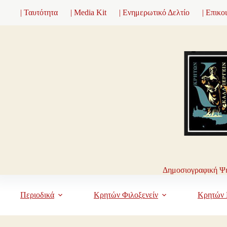
Μετάβαση
| Ταυτότητα
| Media Kit
| Ενημερωτικό Δελτίο
| Επικο
στο
περιεχόμενο
Δημοσιογραφική Ψη
Περιοδικά
Κρητών Φιλοξενείν
Κρητών 