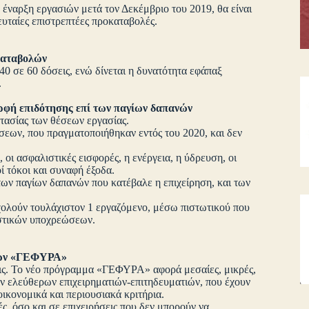
 έναρξη εργασιών μετά τον Δεκέμβριο του 2019, θα είναι
λευταίες επιστρεπτέες προκαταβολές.
καταβολών
40 σε 60 δόσεις, ενώ δίνεται η δυνατότητα εφάπαξ
.
ρφή επιδότησης επί των παγίων δαπανών
στασίας των θέσεων εργασίας.
σεων, που πραγματοποιήθηκαν εντός του 2020, και δεν
 οι ασφαλιστικές εισφορές, η ενέργεια, η ύδρευση, οι
οί τόκοι και συναφή έξοδα.
των παγίων δαπανών που κατέβαλε η επιχείρηση, και των
χολούν τουλάχιστον 1 εργαζόμενο, μέσω πιστωτικού που
ιστικών υποχρεώσεων.
είων «ΓΕΦΥΡΑ»
εις. Το νέο πρόγραμμα «ΓΕΦΥΡΑ» αφορά μεσαίες, μικρές,
ων ελεύθερων επιχειρηματιών-επιτηδευματιών, που έχουν
ικονομικά και περιουσιακά κριτήρια.
ς, όσο και σε επιχειρήσεις που δεν μπορούν να