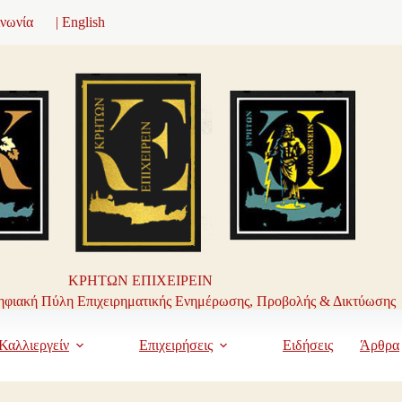
ινωνία
| English
ΚΡΗΤΩΝ ΕΠΙΧΕΙΡΕΙΝ
φιακή Πύλη Επιχειρηματικής Ενημέρωσης, Προβολής & Δικτύωσης
Καλλιεργείν
Επιχειρήσεις
Ειδήσεις
Άρθρα