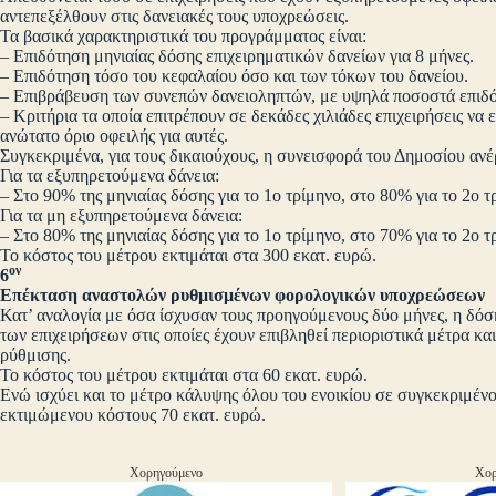
αντεπεξέλθουν στις δανειακές τους υποχρεώσεις.
Τα βασικά χαρακτηριστικά του προγράμματος είναι:
– Επιδότηση μηνιαίας δόσης επιχειρηματικών δανείων για 8 μήνες.
– Επιδότηση τόσο του κεφαλαίου όσο και των τόκων του δανείου.
– Επιβράβευση των συνεπών δανειοληπτών, με υψηλά ποσοστά επιδό
– Κριτήρια τα οποία επιτρέπουν σε δεκάδες χιλιάδες επιχειρήσεις να
ανώτατο όριο οφειλής για αυτές.
Συγκεκριμένα, για τους δικαιούχους, η συνεισφορά του Δημοσίου ανέ
Για τα εξυπηρετούμενα δάνεια:
– Στο 90% της μηνιαίας δόσης για το 1ο τρίμηνο, στο 80% για το 2ο τ
Για τα μη εξυπηρετούμενα δάνεια:
– Στο 80% της μηνιαίας δόσης για το 1ο τρίμηνο, στο 70% για το 2ο τ
Το κόστος του μέτρου εκτιμάται στα 300 εκατ. ευρώ.
ον
6
Επέκταση αναστολών ρυθμισμένων φορολογικών υποχρεώσεων
Κατ’ αναλογία με όσα ίσχυσαν τους προηγούμενους δύο μήνες, η 
των επιχειρήσεων στις οποίες έχουν επιβληθεί περιοριστικά μέτρα κα
ρύθμισης.
Το κόστος του μέτρου εκτιμάται στα 60 εκατ. ευρώ.
Ενώ ισχύει και το μέτρο κάλυψης όλου του ενοικίου σε συγκεκριμένο
εκτιμώμενου κόστους 70 εκατ. ευρώ.
Χορηγούμενο
Χορ