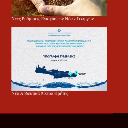
Νέες Ρυθμίσεις Ενισχύσεων Νέων Γεωργών
Νέα Αρδευτικά Δίκτυα Κρήτης