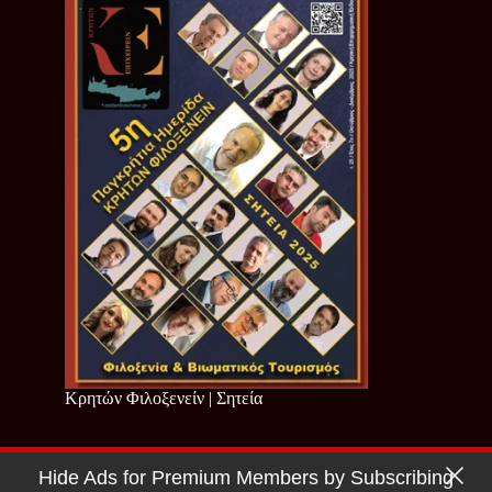
Κρητών Φιλοξενείν | Σητεία
Hide Ads for Premium Members by Subscribing
Copyright © 2026 - Cretan Business | Κρητών Επιχειρείν