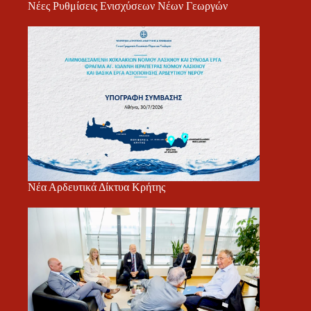
Νέες Ρυθμίσεις Ενισχύσεων Νέων Γεωργών
Νέα Αρδευτικά Δίκτυα Κρήτης