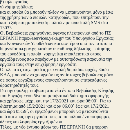
β) τηλεργασίας
γ) νόμιμης άδειας
και οι οποίοι θα μπορούν πλέον να μετακινούνται μόνο μέσω
της χρήσης των 6 ειδικών κατηγοριών, που επιτρέπουν την
κατ΄ εξαίρεση μετακίνηση πολιτών με αποστολή SMS στο
13033.
Οι Βεβαιώσεις χορηγούνται αφενός ηλεκτρονικά από το ΠΣ
ΕΡΓΑΝΗ https://eservices.yeka.gr/ του Υπουργείου Εργασίας
και Κοινωνικών Υποθέσεων και αφετέρου από τον ιστότοπο
https://forma.gov.gr, κατόπιν υπεύθυνης δήλωσης – αίτησης
του εργοδότη, η οποία χορηγείται αποκλειστικά στους
εργαζόμενους που παρέχουν με αυτοπρόσωπη παρουσία την
εργασία τους στην επιχείρηση / εργοδότη.
Οι κλειστές επιχειρήσεις με εντολή δημόσιας αρχής, βάσει
ΚΑΔ, μπορούν να χορηγούν τις αντίστοιχες βεβαιώσεις μόνο
σε όσους εργαζόμενους απασχολούνται σε επιτρεπόμενες
δραστηριότητές τους.
Για την ομαλή μετάβαση στα νέα έντυπα Βεβαίωσης Κίνησης
του Εργαζόμενου δίνεται μεταβατικό διάστημα εφαρμογής
και χρήσεως μέχρι και την 17/2/2021 και ώρα 06:00΄. Για το
διάστημα από 15/2/2021 και ώρα 06.00΄ έως και 17/2/2021
και ώρα 05:59΄, οι εργαζόμενοι μπορούν να μετακινούνται
από και προς την εργασία τους με τα παλαιά έντυπα φόρμες –
άδειες κυκλοφορίας εργαζομένου.
Τέλος, με νέο έντυπο μέσω του ΠΣ ΕΡΓΑΝΗ θα μπορούν