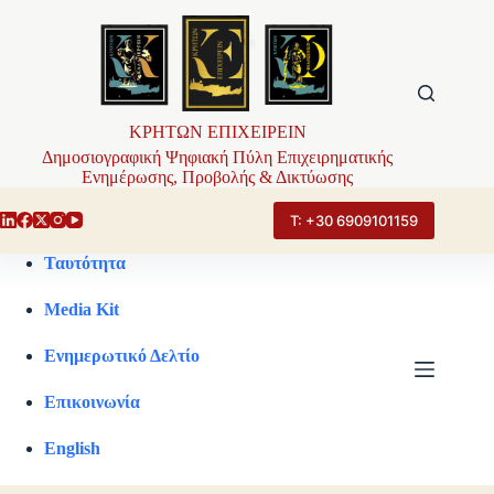
Μετάβαση
στο
περιεχόμενο
ΚΡΗΤΩΝ ΕΠΙΧΕΙΡΕΙΝ
Δημοσιογραφική Ψηφιακή Πύλη Επιχειρηματικής
Ενημέρωσης, Προβολής & Δικτύωσης
Τ: +30 6909101159
Ταυτότητα
Media Kit
Ενημερωτικό Δελτίο
Επικοινωνία
English