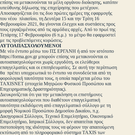
επίσης να μετακινούνται τα μέλη οργάνου διοίκησης, κατόπιν
υπεύθυνης δήλωσης της επιχείρησης που μετέχουν.
Αποσαφηνίζεται ότι τις δυο πρώτες ημέρες της εφαρμογής
του νέου πλαισίου, τη Δευτέρα 15 και την Τρίτη 16
Φεβρουαρίου 2021, θα γίνονται έλεγχοι και συστάσεις προς
τους εργαζομένους από τις αρμόδιες αρχές. Από το πρωί της
Τετάρτης 17 Φεβρουαρίου (6 π.μ.) το μέτρο θα εφαρμοστεί
με τις προβλεπόμενες κυρώσεις.
ΑΥΤΟΑΠΑΣΧΟΛΟΥΜΕΝΟΙ
Με νέο έντυπο μέσω του ΠΣ ΕΡΓΑΝΗ ή από τον ιστότοπο
https://forma.gov.gr μπορούν επίσης να μετακινούνται οι
αυτοαπασχολούμενοι χωρίς εργοδότη, οι ελεύθεροι
επαγγελματίες και οι επιτηδευματίες. Σε αυτή την περίπτωση
θα πρέπει υποχρεωτικά το έντυπο να συνοδεύεται από τη
φορολογική ταυτότητα τους, η οποία παρέχεται μέσω του
TAXISNET (στοιχεία Μητρώου Φυσικού Προσώπου και
Επιχειρηματικής Δραστηριότητας).
Διευκρινίζεται ότι για την μετακίνηση οι επιστήμονες
αυτοαπασχολούμενοι που διαθέτουν επαγγελματική
ταυτότητα εκδιδόμενη από επαγγελματικό σύλλογο με τη
μορφή Νομικού Προσώπου Δημοσίου Δικαίου, π.χ.
Δικηγορικοί Σύλλογοι, Τεχνικό Επιμελητήριο, Οικονομικό
Επιμελητήριο, Ιατρικοί Σύλλογοι, δεν απαιτείται προς
πιστοποίηση της ιδιότητας τους να φέρουν την απαιτούμενη
εκτύπωση από το πληροφοριακό σύστημα TAXIS των