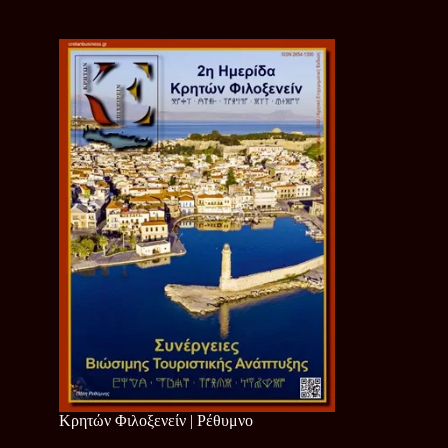
Κρητών Φιλοξενείν | Ρέθυμνο