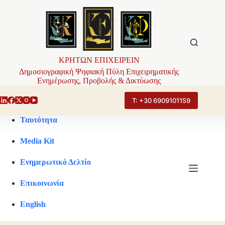
Μετάβαση
στο
περιεχόμενο
ΚΡΗΤΩΝ ΕΠΙΧΕΙΡΕΙΝ
Δημοσιογραφική Ψηφιακή Πύλη Επιχειρηματικής
Ενημέρωσης, Προβολής & Δικτύωσης
Τ: +30 6909101159
Ταυτότητα
Media Kit
Ενημερωτικό Δελτίο
Επικοινωνία
English