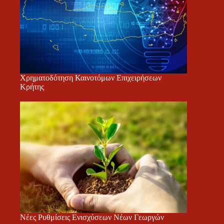
Χρηματοδότηση Καινοτόμων Επιχειρήσεων
Κρήτης
Νέες Ρυθμίσεις Ενισχύσεων Νέων Γεωργών