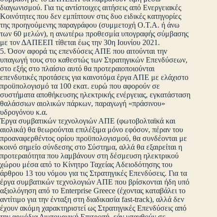
διαγωνισμού. Για τις αντίστοιχες αιτήσεις από Ενεργειακές
Κοινότητες που δεν εμπίπτουν στις δυο ειδικές κατηγορίες
της προηγούμενης παραγράφου (συμμετοχή Ο.Τ.Α. ή άνω
των 60 μελών), η ανωτέρω προθεσμία υπογραφής σύμβασης
με τον ΔΑΠΕΕΠ τίθεται έως την 30η Ιουνίου 2021.
5. Όσον αφορά τις επενδύσεις ΑΠΕ που αιτούνται την
υπαγωγή τους στο καθεστώς των Στρατηγικών Επενδύσεων,
στο εξής στο πλαίσιο αυτό θα προτεραιοποιούνται
επενδυτικές προτάσεις για καινοτόμα έργα ΑΠΕ με ελάχιστο
προϋπολογισμό τα 100 εκατ. ευρώ που αφορούν σε
συστήματα αποθήκευσης ηλεκτρικής ενέργειας, εγκατάσταση
θαλάσσιων αιολικών πάρκων, παραγωγή «πράσινου»
υδρογόνου κ.α.
Έργα συμβατικών τεχνολογιών ΑΠΕ (φωτοβολταϊκά και
αιολικά) θα θεωρούνται επιλέξιμα μόνο εφόσον, πέραν του
προαναφερθέντος ορίου προϋπολογισμού, θα συνδέονται με
κοινό σημείο σύνδεσης στο Σύστημα, αλλά θα εξαιρείται η
προτεραιότητα που λαμβάνουν στη δέσμευση ηλεκτρικού
χώρου μέσα από το Κίνητρο Ταχείας Αδειοδότησης του
άρθρου 13 του νόμου για τις Στρατηγικές Επενδύσεις. Για τα
έργα συμβατικών τεχνολογιών ΑΠΕ που βρίσκονται ήδη υπό
αξιολόγηση από το Enterprise Greece (έχοντας καταβάλει το
αντίτιμο για την ένταξη στη διαδικασία fast-track), αλλά δεν
έχουν ακόμη χαρακτηριστεί ως Στρατηγικές Επενδύσεις από
την αρμόδια Διυπουργική Επιτροπή, εάν υπαχθούν σε