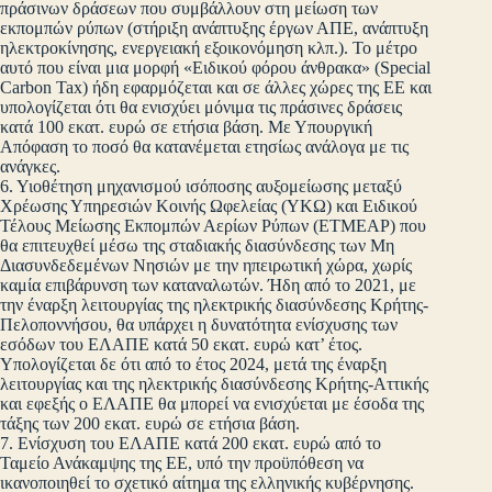
πράσινων δράσεων που συμβάλλουν στη μείωση των
εκπομπών ρύπων (στήριξη ανάπτυξης έργων ΑΠΕ, ανάπτυξη
ηλεκτροκίνησης, ενεργειακή εξοικονόμηση κλπ.). Το μέτρο
αυτό που είναι μια μορφή «Ειδικού φόρου άνθρακα» (Special
Carbon Tax) ήδη εφαρμόζεται και σε άλλες χώρες της ΕΕ και
υπολογίζεται ότι θα ενισχύει μόνιμα τις πράσινες δράσεις
κατά 100 εκατ. ευρώ σε ετήσια βάση. Με Υπουργική
Απόφαση το ποσό θα κατανέμεται ετησίως ανάλογα με τις
ανάγκες.
6. Υιοθέτηση μηχανισμού ισόποσης αυξομείωσης μεταξύ
Χρέωσης Υπηρεσιών Κοινής Ωφελείας (ΥΚΩ) και Ειδικού
Τέλους Μείωσης Εκπομπών Αερίων Ρύπων (ΕΤΜΕΑΡ) που
θα επιτευχθεί μέσω της σταδιακής διασύνδεσης των Μη
Διασυνδεδεμένων Νησιών με την ηπειρωτική χώρα, χωρίς
καμία επιβάρυνση των καταναλωτών. Ήδη από το 2021, με
την έναρξη λειτουργίας της ηλεκτρικής διασύνδεσης Κρήτης-
Πελοποννήσου, θα υπάρχει η δυνατότητα ενίσχυσης των
εσόδων του ΕΛΑΠΕ κατά 50 εκατ. ευρώ κατ’ έτος.
Υπολογίζεται δε ότι από το έτος 2024, μετά της έναρξη
λειτουργίας και της ηλεκτρικής διασύνδεσης Κρήτης-Αττικής
και εφεξής ο ΕΛΑΠΕ θα μπορεί να ενισχύεται με έσοδα της
τάξης των 200 εκατ. ευρώ σε ετήσια βάση.
7. Ενίσχυση του ΕΛΑΠΕ κατά 200 εκατ. ευρώ από το
Ταμείο Ανάκαμψης της ΕΕ, υπό την προϋπόθεση να
ικανοποιηθεί το σχετικό αίτημα της ελληνικής κυβέρνησης.