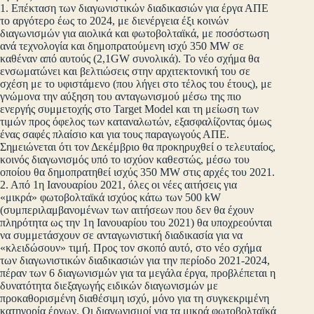
1. Επέκταση των διαγωνιστικών διαδικασιών για έργα ΑΠΕ
το αργότερο έως το 2024, με διενέργεια έξι κοινών
διαγωνισμών για αιολικά και φωτοβολταϊκά, με ποσόστωση
ανά τεχνολογία και δημοπρατούμενη ισχύ 350 MW σε
καθέναν από αυτούς (2,1GW συνολικά). Το νέο σχήμα θα
ενσωματώνει και βελτιώσεις στην αρχιτεκτονική του σε
σχέση με το υφιστάμενο (που λήγει στο τέλος του έτους), με
γνώμονα την αύξηση του ανταγωνισμού μέσω της πιο
ενεργής συμμετοχής στο Target Model και τη μείωση των
τιμών προς όφελος των καταναλωτών, εξασφαλίζοντας όμως
ένας σαφές πλαίσιο και για τους παραγωγούς ΑΠΕ.
Σημειώνεται ότι τον Δεκέμβριο θα προκηρυχθεί ο τελευταίος,
κοινός διαγωνισμός υπό το ισχύον καθεστώς, μέσω του
οποίου θα δημοπρατηθεί ισχύς 350 MW στις αρχές του 2021.
2. Από 1η Ιανουαρίου 2021, όλες οι νέες αιτήσεις για
«μικρά» φωτοβολταϊκά ισχύος κάτω των 500 kW
(συμπεριλαμβανομένων των αιτήσεων που δεν θα έχουν
πληρότητα ως την 1η Ιανουαρίου του 2021) θα υποχρεούνται
να συμμετάσχουν σε ανταγωνιστική διαδικασία για να
«κλειδώσουν» τιμή. Προς τον σκοπό αυτό, στο νέο σχήμα
των διαγωνιστικών διαδικασιών για την περίοδο 2021-2024,
πέραν των 6 διαγωνισμών για τα μεγάλα έργα, προβλέπεται η
δυνατότητα διεξαγωγής ειδικών διαγωνισμών με
προκαθορισμένη διαθέσιμη ισχύ, μόνο για τη συγκεκριμένη
κατηγορία έργων. Οι διαγωνισμοί για τα μικρά φωτοβολταϊκά