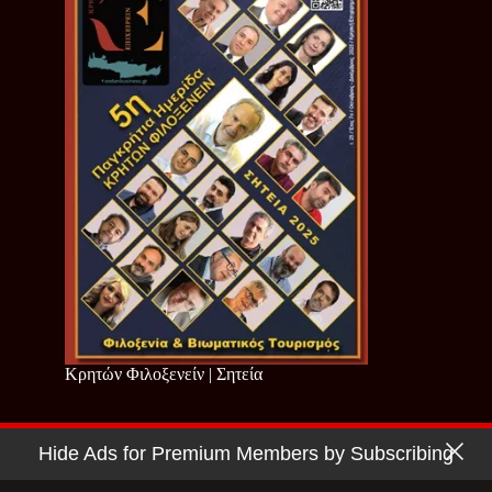
Κρητών Φιλοξενείν | Σητεία
Hide Ads for Premium Members by Subscribing
Copyright © 2026 - Cretan Business | Κρητών Επιχειρείν
Όροι Χρήσης
|
Πολιτική Απορρήτου