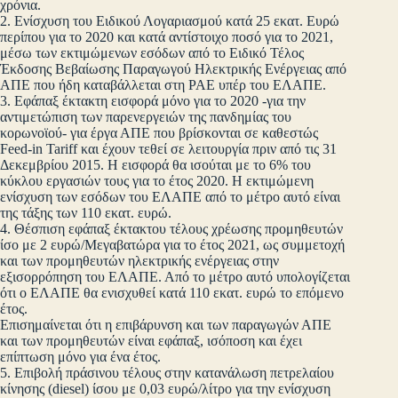
χρόνια.
2. Ενίσχυση του Ειδικού Λογαριασμού κατά 25 εκατ. Ευρώ
περίπου για το 2020 και κατά αντίστοιχο ποσό για το 2021,
μέσω των εκτιμώμενων εσόδων από το Ειδικό Τέλος
Έκδοσης Βεβαίωσης Παραγωγού Ηλεκτρικής Ενέργειας από
ΑΠΕ που ήδη καταβάλλεται στη ΡΑΕ υπέρ του ΕΛΑΠΕ.
3. Εφάπαξ έκτακτη εισφορά μόνο για το 2020 -για την
αντιμετώπιση των παρενεργειών της πανδημίας του
κορωνοϊού- για έργα ΑΠΕ που βρίσκονται σε καθεστώς
Feed-in Tariff και έχουν τεθεί σε λειτουργία πριν από τις 31
Δεκεμβρίου 2015. Η εισφορά θα ισούται με το 6% του
κύκλου εργασιών τους για το έτος 2020. Η εκτιμώμενη
ενίσχυση των εσόδων του ΕΛΑΠΕ από το μέτρο αυτό είναι
της τάξης των 110 εκατ. ευρώ.
4. Θέσπιση εφάπαξ έκτακτου τέλους χρέωσης προμηθευτών
ίσο με 2 ευρώ/Mεγαβατώρα για το έτος 2021, ως συμμετοχή
και των προμηθευτών ηλεκτρικής ενέργειας στην
εξισορρόπηση του ΕΛΑΠΕ. Από το μέτρο αυτό υπολογίζεται
ότι ο ΕΛΑΠΕ θα ενισχυθεί κατά 110 εκατ. ευρώ το επόμενο
έτος.
Επισημαίνεται ότι η επιβάρυνση και των παραγωγών ΑΠΕ
και των προμηθευτών είναι εφάπαξ, ισόποση και έχει
επίπτωση μόνο για ένα έτος.
5. Επιβολή πράσινου τέλους στην κατανάλωση πετρελαίου
κίνησης (diesel) ίσου με 0,03 ευρώ/λίτρο για την ενίσχυση