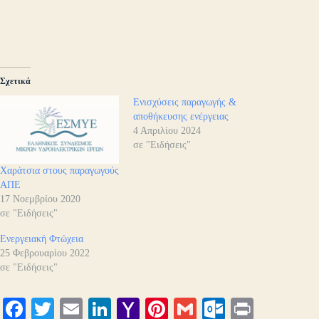
Σχετικά
Ενισχύσεις παραγωγής &
αποθήκευσης ενέργειας
4 Απριλίου 2024
σε "Ειδήσεις"
Χαράτσια στους παραγωγούς
ΑΠΕ
17 Νοεμβρίου 2020
σε "Ειδήσεις"
Ενεργειακή Φτώχεια
25 Φεβρουαρίου 2022
σε "Ειδήσεις"
Fa
T
E
Li
Y
Pi
G
O
Pr