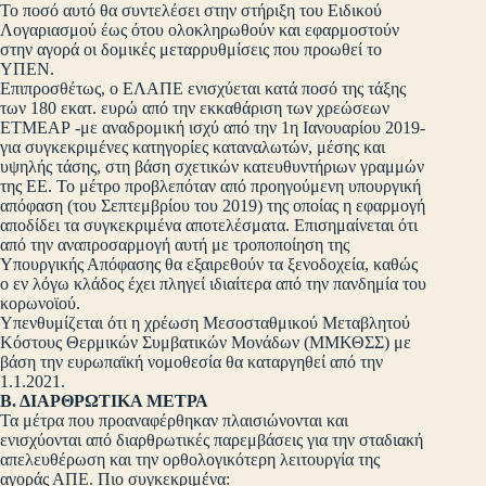
Το ποσό αυτό θα συντελέσει στην στήριξη του Ειδικού
Λογαριασμού έως ότου ολοκληρωθούν και εφαρμοστούν
στην αγορά οι δομικές μεταρρυθμίσεις που προωθεί το
ΥΠΕΝ.
Επιπροσθέτως, ο ΕΛΑΠΕ ενισχύεται κατά ποσό της τάξης
των 180 εκατ. ευρώ από την εκκαθάριση των χρεώσεων
ΕΤΜΕΑΡ -με αναδρομική ισχύ από την 1η Ιανουαρίου 2019-
για συγκεκριμένες κατηγορίες καταναλωτών, μέσης και
υψηλής τάσης, στη βάση σχετικών κατευθυντήριων γραμμών
της ΕΕ. Το μέτρο προβλεπόταν από προηγούμενη υπουργική
απόφαση (του Σεπτεμβρίου του 2019) της οποίας η εφαρμογή
αποδίδει τα συγκεκριμένα αποτελέσματα. Επισημαίνεται ότι
από την αναπροσαρμογή αυτή με τροποποίηση της
Υπουργικής Απόφασης θα εξαιρεθούν τα ξενοδοχεία, καθώς
ο εν λόγω κλάδος έχει πληγεί ιδιαίτερα από την πανδημία του
κορωνοϊού.
Υπενθυμίζεται ότι η χρέωση Μεσοσταθμικού Μεταβλητού
Κόστους Θερμικών Συμβατικών Μονάδων (ΜΜΚΘΣΣ) με
βάση την ευρωπαϊκή νομοθεσία θα καταργηθεί από την
1.1.2021.
Β. ΔΙΑΡΘΡΩΤΙΚΑ ΜΕΤΡΑ
Τα μέτρα που προαναφέρθηκαν πλαισιώνονται και
ενισχύονται από διαρθρωτικές παρεμβάσεις για την σταδιακή
απελευθέρωση και την ορθολογικότερη λειτουργία της
αγοράς ΑΠΕ. Πιο συγκεκριμένα: