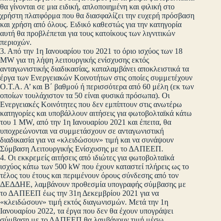
θα γίνονται σε μια ειδική, απλοποιημένη και φιλική στο
χρήστη πλατφόρμα που θα διασφαλίζει την ευχερή πρόσβαση
και χρήση από όλους. Ειδικό καθεστώς για την κατηγορία
αυτή θα προβλέπεται για τους κατοίκους των λιγνιτικών
περιοχών.
3. Από την 1η Ιανουαρίου του 2021 το όριο ισχύος των 18
MW για τη λήψη λειτουργικής ενίσχυσης εκτός
ανταγωνιστικής διαδικασίας, καταλαμβάνει αποκλειστικά τα
έργα των Ενεργειακών Κοινοτήτων στις οποίες συμμετέχουν
Ο.Τ.Α. Α’ και Β΄ βαθμού ή περισσότερα από 60 μέλη (εκ των
οποίων τουλάχιστον τα 50 είναι φυσικά πρόσωπα). Οι
Ενεργειακές Κοινότητες που δεν εμπίπτουν στις ανωτέρω
κατηγορίες και υποβάλλουν αιτήσεις για φωτοβολταϊκά κάτω
του 1 MW, από την 1η Ιανουαρίου 2021 και έπειτα, θα
υποχρεώνονται να συμμετάσχουν σε ανταγωνιστική
διαδικασία για να «κλειδώσουν» τιμή και να συνάψουν
Σύμβαση Λειτουργικής Ενίσχυσης με το ΔΑΠΕΕΠ.
4. Οι εκκρεμείς αιτήσεις από ιδιώτες για φωτοβολταϊκά
ισχύος κάτω των 500 kW που έχουν καταστεί πλήρεις ως το
τέλος του έτους και περιμένουν όρους σύνδεσης από τον
ΔΕΔΔΗΕ, λαμβάνουν προθεσμία υπογραφής σύμβασης με
το ΔΑΠΕΕΠ έως την 31η Δεκεμβρίου 2021 για να
«κλειδώσουν» τιμή εκτός διαγωνισμών. Μετά την 1η
Ιανουαρίου 2022, τα έργα που δεν θα έχουν υπογράψει
σύμβαση με το ΔΑΠΕΕΠ θα λαμβάνουν τιμή μέσω