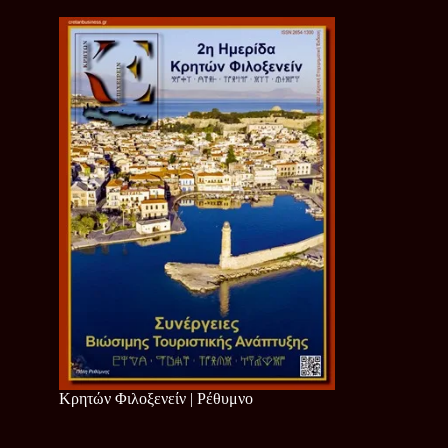
Κρητών Φιλοξενείν | Ρέθυμνο