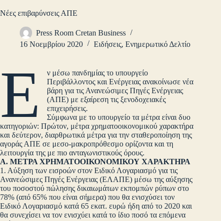
Νέες επιβαρύνσεις ΑΠΕ
Press Room Cretan Business
16 Νοεμβρίου 2020
Ειδήσεις
,
Ενημερωτικό Δελτίο
Ε
ν μέσω πανδημίας το υπουργείο
Περιβάλλοντος και Ενέργειας ανακοίνωσε νέα
βάρη για τις Ανανεώσιμες Πηγές Ενέργειας
(ΑΠΕ) με εξαίρεση τις ξενοδοχειακές
επιχειρήσεις.
Σύμφωνα με το υπουργείο τα μέτρα είναι δυο
κατηγοριών: Πρώτον, μέτρα χρηματοοικονομικού χαρακτήρα
και δεύτερον, διαρθρωτικά μέτρα για την σταθεροποίηση της
αγοράς ΑΠΕ σε μεσο-μακροπρόθεσμο ορίζοντα και τη
λειτουργία της με πιο ανταγωνιστικούς όρους.
Α. ΜΕΤΡΑ ΧΡΗΜΑΤΟΟΙΚΟΝΟΜΙΚΟΥ ΧΑΡΑΚΤΗΡΑ
1. Αύξηση των εισροών στον Ειδικό Λογαριασμό για τις
Ανανεώσιμες Πηγές Ενέργειας (ΕΛΑΠΕ) μέσω της αύξησης
του ποσοστού πώλησης δικαιωμάτων εκπομπών ρύπων στο
78% (από 65% που είναι σήμερα) που θα ενισχύσει τον
Ειδικό Λογαριασμό κατά 65 εκατ. ευρώ ήδη από το 2020 και
θα συνεχίσει να τον ενισχύει κατά το ίδιο ποσό τα επόμενα