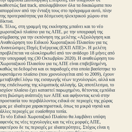
καθεστώς fast track, απολαμβάνουν όλα τα δικαιώματα που
απορρέουν από την ένταξη τους στο πρόγραμμα αυτό, πλην
της προτεραιότητας για δέσμευση ηλεκτρικού χώρου στα
δίκτυα.
6. Τέλος, στη γραμμή της εκκίνησης μπαίνει και το νέο
χωροταξικό πλαίσιο για τις ΑΠΕ, με την υπογραφή της
σύμβασης για την εκπόνηση της μελέτης «Αξιολόγηση και
Αναθεώρηση του Ειδικού Χωροταξικού Πλαισίου για τις
Ανανεώσιμες Πηγές Ενέργειας (ΕΧΠ ΑΠΕ)». Η μελέτη
προβλέπεται να ολοκληρωθεί από τον ανάδοχο 18 μήνες από
την υπογραφή της (30 Οκτωβρίου 2020). Η αναθεώρηση του
Χωροταξικού Πλαισίου για τις ΑΠΕ είναι επιβεβλημένη,
καθώς τα δεδομένα και οι παραδοχές στα οποία βασίστηκε το
υφιστάμενο πλαίσιο (που χρονολογείται από το 2009), έχουν
μεταβληθεί λόγω της εισαγωγής νέων τεχνολογιών, αλλά και
της επιδείνωσης της κλιματικής αλλαγής. Ως αποτέλεσμα, το
ισχύον πλαίσιο έχει καταστεί παρωχημένο, θέτοντας εμπόδια
στη βιώσιμη ανάπτυξη των ΑΠΕ και αφήνοντας κενά στην
προστασία του περιβάλλοντος ειδικά σε περιοχές της χώρας
μας με ιδιαίτερα χαρακτηριστικά, όπως τα μικρά νησιά και
άλλες περιοχές με ευαίσθητα τοπία.
Το νέο Ειδικό Χωροταξικό Πλαίσιο θα λαμβάνει υπόψη
αφενός τις νέες τεχνολογίες και τις νέες μορφές ΑΠΕ,
αφετέρου δε τις περιοχές με ιδιαιτερότητες. Στόχος είναι η