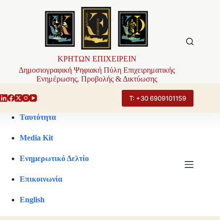
Μετάβαση
στο
περιεχόμενο
ΚΡΗΤΩΝ ΕΠΙΧΕΙΡΕΙΝ
Δημοσιογραφική Ψηφιακή Πύλη Επιχειρηματικής
Ενημέρωσης, Προβολής & Δικτύωσης
Τ: +30 6909101159
Ταυτότητα
Media Kit
Ενημερωτικό Δελτίο
Επικοινωνία
English