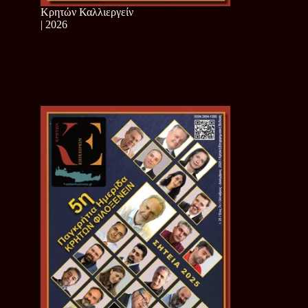
Κρητών Καλλιεργείν
| 2026