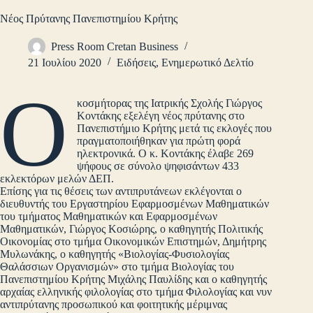
Νέος Πρύτανης Πανεπιστημίου Κρήτης
Press Room Cretan Business
21 Ιουλίου 2020
Ειδήσεις
,
Ενημερωτικό Δελτίο
Ο
κοσμήτορας της Ιατρικής Σχολής Γιώργος
Κοντάκης εξελέγη νέος πρύτανης στο
Πανεπιστήμιο Κρήτης μετά τις εκλογές που
πραγματοποιήθηκαν για πρώτη φορά
ηλεκτρονικά. Ο κ. Κοντάκης έλαβε 269
ψήφους σε σύνολο ψηφισάντων 433
εκλεκτόρων μελών ΔΕΠ.
Επίσης για τις θέσεις των αντιπρυτάνεων εκλέγονται ο
διευθυντής του Εργαστηρίου Εφαρμοσμένων Μαθηματικών
του τμήματος Μαθηματικών και Εφαρμοσμένων
Μαθηματικών, Γιώργος Κοσιώρης, ο καθηγητής Πολιτικής
Οικονομίας στο τμήμα Οικονομικών Επιστημών, Δημήτρης
Μυλωνάκης, ο καθηγητής «Βιολογίας-Φυσιολογίας
Θαλάσσιων Οργανισμών» στο τμήμα Βιολογίας του
Πανεπιστημίου Κρήτης Μιχάλης Παυλίδης και ο καθηγητής
αρχαίας ελληνικής φιλολογίας στο τμήμα Φιλολογίας και νυν
αντιπρύτανης προσωπικού και φοιτητικής μέριμνας