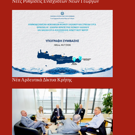
Νέες Ρυθμίσεις Ενισχύσεων Νέων Γεωργών
Νέα Αρδευτικά Δίκτυα Κρήτης