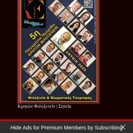
Κρητών Φιλοξενείν | Σητεία
Hide Ads for Premium Members by Subscribing
Copyright © 2026 - Cretan Business | Κρητών Επιχειρείν