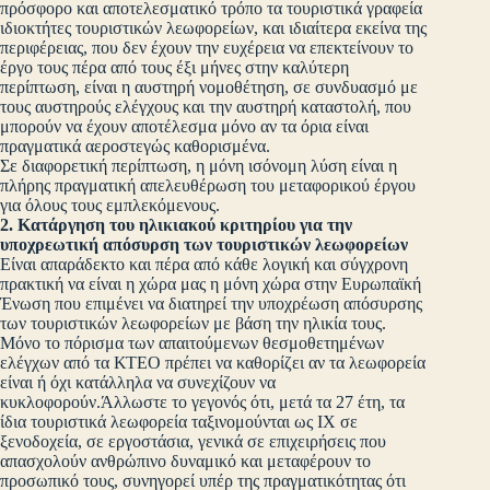
πρόσφορο και αποτελεσματικό τρόπο τα τουριστικά γραφεία
ιδιοκτήτες τουριστικών λεωφορείων, και ιδιαίτερα εκείνα της
περιφέρειας, που δεν έχουν την ευχέρεια να επεκτείνουν το
έργο τους πέρα από τους έξι μήνες στην καλύτερη
περίπτωση, είναι η αυστηρή νομοθέτηση, σε συνδυασμό με
τους αυστηρούς ελέγχους και την αυστηρή καταστολή, που
μπορούν να έχουν αποτέλεσμα μόνο αν τα όρια είναι
πραγματικά αεροστεγώς καθορισμένα.
Σε διαφορετική περίπτωση, η μόνη ισόνομη λύση είναι η
πλήρης πραγματική απελευθέρωση του μεταφορικού έργου
για όλους τους εμπλεκόμενους.
2. Κατάργηση του ηλικιακού κριτηρίου για την
υποχρεωτική απόσυρση των τουριστικών λεωφορείων
Είναι απαράδεκτο και πέρα από κάθε λογική και σύγχρονη
πρακτική να είναι η χώρα μας η μόνη χώρα στην Ευρωπαϊκή
Ένωση που επιμένει να διατηρεί την υποχρέωση απόσυρσης
των τουριστικών λεωφορείων με βάση την ηλικία τους.
Μόνο το πόρισμα των απαιτούμενων θεσμοθετημένων
ελέγχων από τα ΚΤΕΟ πρέπει να καθορίζει αν τα λεωφορεία
είναι ή όχι κατάλληλα να συνεχίζουν να
κυκλοφορούν.Άλλωστε το γεγονός ότι, μετά τα 27 έτη, τα
ίδια τουριστικά λεωφορεία ταξινομούνται ως ΙΧ σε
ξενοδοχεία, σε εργοστάσια, γενικά σε επιχειρήσεις που
απασχολούν ανθρώπινο δυναμικό και μεταφέρουν το
προσωπικό τους, συνηγορεί υπέρ της πραγματικότητας ότι