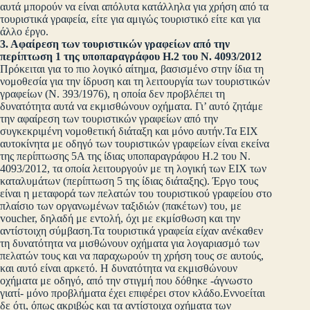
αυτά μπορούν να είναι απόλυτα κατάλληλα για χρήση από τα
τουριστικά γραφεία, είτε για αμιγώς τουριστικό είτε και για
άλλο έργο.
3. Αφαίρεση των τουριστικών γραφείων από την
περίπτωση 1 της υποπαραγράφου Η.2 του Ν. 4093/2012
Πρόκειται για το πιο λογικό αίτημα, βασισμένο στην ίδια τη
νομοθεσία για την ίδρυση και τη λειτουργία των τουριστικών
γραφείων (Ν. 393/1976), η οποία δεν προβλέπει τη
δυνατότητα αυτά να εκμισθώνουν οχήματα. Γι’ αυτό ζητάμε
την αφαίρεση των τουριστικών γραφείων από την
συγκεκριμένη νομοθετική διάταξη και μόνο αυτήν.Τα ΕΙΧ
αυτοκίνητα με οδηγό των τουριστικών γραφείων είναι εκείνα
της περίπτωσης 5Α της ίδιας υποπαραγράφου Η.2 του Ν.
4093/2012, τα οποία λειτουργούν με τη λογική των ΕΙΧ των
καταλυμάτων (περίπτωση 5 της ίδιας διάταξης). Έργο τους
είναι η μεταφορά των πελατών του τουριστικού γραφείου στο
πλαίσιο των οργανωμένων ταξιδιών (πακέτων) του, με
voucher, δηλαδή με εντολή, όχι με εκμίσθωση και την
αντίστοιχη σύμβαση.Τα τουριστικά γραφεία είχαν ανέκαθεν
τη δυνατότητα να μισθώνουν οχήματα για λογαριασμό των
πελατών τους και να παραχωρούν τη χρήση τους σε αυτούς,
και αυτό είναι αρκετό. Η δυνατότητα να εκμισθώνουν
οχήματα με οδηγό, από την στιγμή που δόθηκε -άγνωστο
γιατί- μόνο προβλήματα έχει επιφέρει στον κλάδο.Εννοείται
δε ότι, όπως ακριβώς και τα αντίστοιχα οχήματα των