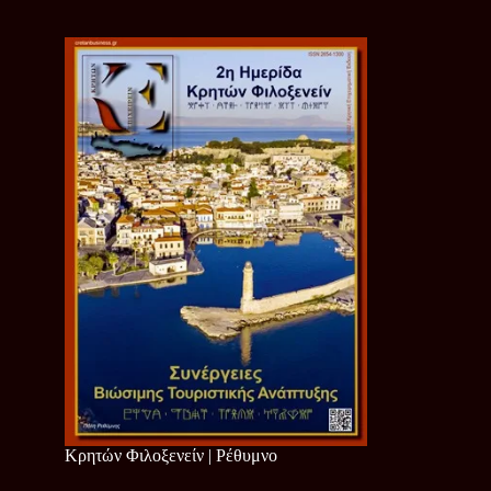
Κρητών Φιλοξενείν | Ρέθυμνο