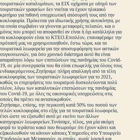
τουριστικών καταλυμάτων, τα ΕΙΧ οχήματα με οδηγό των
τουριστικών γραφείων δεν νοείται να έχουν ηλικιακό
κριτήριο για πιθανή υποχρεωτική απόσυρσή τους από την
κυκλοφορία. Πρόκειται για ιδιωτικής χρήσης αυτοκίνητα, με
τα οποία συμβαίνει να γίνονται μεταφορές πελατών, και ο
μόνος που μπορεί να αποφανθεί αν είναι ή όχι κατάλληλα για
να κυκλοφορούν είναι το ΚΤΕΟ.Επιπλέον, επαναφέραμε την
πρότασή μας να χρησιμοποιηθούν, έστω τώρα, και τα
τουριστικά λεωφορεία για την αποσυμφόρηση των αστικών
συγκοινωνιών, για όσο χρονικό διάστημα αυτό θα είναι
απαραίτητο λόγω των επιπτώσεων της πανδημίας του Covid-
19, σε μία συνεργασία που θα είναι επωφελής για όλους τους
ενδιαφερόμενους.Ζητήσαμε πλήρη απαλλαγή από τα τέλη
κυκλοφορίας των τουριστικών λεωφορείων για το 2021,
καθώς οι επιχειρήσεις του τουρισμού δυσκολεύονται πολύ
πλέον, λόγω των καταλυτικών επιπτώσεων της πανδημίας
του Covid-19, με όλες τις οικονομικές υποχρεώσεις στις
οποίες θα πρέπει να ανταποκριθούν.
Ζητήσαμε, επίσης, την περικοπή κατά 50% του ποσού των
τελών κυκλοφορίας στο εξής για τα τουριστικά λεωφορεία,
έτσι ώστε να εξισωθεί αυτό με εκείνο των άλλων
κατηγοριών λεωφορείων.Τονίσαμε, τέλος, για μία ακόμη
φορά το τεράστιο κακό που θεωρούμε ότι έχουν κάνει και
εξακολουθούν να κάνουν κάποιες Υπηρεσίες στο Υπουργείο
Υποδομών και Μεταφορών, οι οποίες, χωρίς λογική και