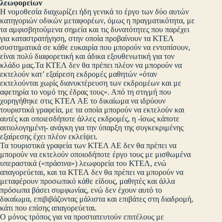
λεωφορείων
Η νομοθεσία διαχωρίζει ήδη γενικά το έργο των δύο αυτών
κατηγοριών οδικών μεταφορέων, όμως η πραγματικότητα, με
τα αμφισβητούμενα σημεία και τις δυνατότητες που παρέχει
για καταστρατήγηση, στην οποία προβαίνουν τα ΚΤΕΛ
συστηματικά σε κάθε ευκαιρία που μπορούν να εντοπίσουν,
είναι πολύ διαφορετική και άδικα εξουθενωτική για τον
κλάδο μας.Τα ΚΤΕΛ δεν θα πρέπει πλέον να μπορούν να
εκτελούν κατ’ εξαίρεση εκδρομές μαθητών «όταν
εκτελούνται χωρίς διανυκτέρευση των εκδρομέων και με
αφετηρία το νομό της έδρας τους». Από τη στιγμή που
χορηγήθηκε στις ΚΤΕΛ ΑΕ το δικαίωμα να ιδρύουν
τουριστικά γραφεία, με τα οποία μπορούν να εκτελούν και
αυτές και οποιεσδήποτε άλλες εκδρομές, η -ίσως κάποτε
αιτιολογημένη- ανάγκη για την ύπαρξη της συγκεκριμένης
εξαίρεσης έχει πλέον εκλείψει.
Τα τουριστικά γραφεία των ΚΤΕΛ ΑΕ δεν θα πρέπει να
μπορούν να εκτελούν οποιοδήποτε έργο τους με μισθωμένα
υπεραστικά («πράσινα») λεωφορεία του ΚΤΕΛ, ενώ
απαγορεύεται, και τα ΚΤΕΛ δεν θα πρέπει να μπορούν να
μεταφέρουν προσωπικό κάθε είδους, μαθητές και άλλα
πρόσωπα βάσει συμφωνίας, ενώ δεν έχουν αυτό το
δικαίωμα, επιβιβάζοντας μάλιστα και επιβάτες στη διαδρομή,
κάτι που επίσης απαγορεύεται.
Ο μόνος τρόπος για να προστατευτούν επιτέλους με