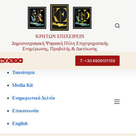
Μετάβαση
στο
περιεχόμενο
ΚΡΗΤΩΝ ΕΠΙΧΕΙΡΕΙΝ
Δημοσιογραφική Ψηφιακή Πύλη Επιχειρηματικής
Ενημέρωσης, Προβολής & Δικτύωσης
Τ: +30 6909101159
Ταυτότητα
Media Kit
Ενημερωτικό Δελτίο
Επικοινωνία
English