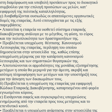
στη διαμόρφωση και υποβολή προτάσεων προς το διοικητικό
συμβούλιο για την επιλογή προσώπων ως μελών, κατ’
εφαρμογή της πολιτικής καταλληλότητας.
γ) Αναβαθμίζονται ουσιωδώς οι απαιτούμενες οργανωτικές
δομές της εταιρείας. Αυτό επιτυγχάνεται με τις εξής
παρεμβάσεις:
• Απαιτείται η εταιρεία να υιοθετεί σύστημα εταιρικής
διακυβέρνησης ανάλογα με το μέγεθος, τη φύση, το εύρος
και την πολυπλοκότητα των δραστηριοτήτων της.
• Προβλέπεται υποχρέωση θέσπισης Κανονισμού
Λειτουργίας της εταιρείας, περίληψη του οποίου
δημοσιεύεται στην ιστοσελίδα της, καθώς επίσης
υποχρέωση μέριμνας για την κατάρτιση κανονισμού
λειτουργίας και των σημαντικών θυγατρικών της.
• Αποτυπώνονται οι αρμοδιότητες της μονάδας εξυπηρέτησης
μετόχων η οποία θα μεριμνά για την άμεση, ακριβή και
ισότιμη πληροφόρηση των μετόχων και την υποστήριξή τους
για την άσκηση των δικαιωμάτων τους.
δ) Προβλέπεται η υποχρέωση της εταιρείας για εφαρμογή
Κώδικα Εταιρικής Διακυβέρνησης, καταρτισμένου από φορέα
εγνωσμένου κύρους.
ε) Εισάγονται σαφείς και συγκεκριμένες υποχρεώσεις
ενημέρωσης από την εταιρεία προς τους μετόχους και το
επενδυτικό κοινό.
• Προβλέπεται η υποχρέωση ανάρτησης στην ιστοσελίδα της