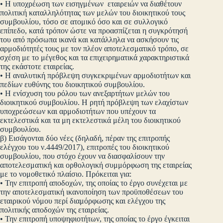
• Η υποχρέωση των εισηγμένων εταιρειών να διαθέτουν
πολιτική καταλληλότητας των μελών του διοικητικού τους
συμβουλίου, τόσο σε ατομικό όσο και σε συλλογικό
επίπεδο, κατά τρόπον ώστε να προασπίζεται η συγκρότησή
του από πρόσωπα ικανά και κατάλληλα να ασκήσουν τις
αρμοδιότητές τους με τον πλέον αποτελεσματικό τρόπο, σε
σχέση με το μέγεθος και τα επιχειρηματικά χαρακτηριστικά
της εκάστοτε εταιρείας.
• Η αναλυτική πρόβλεψη συγκεκριμένων αρμοδιοτήτων και
πεδίων ευθύνης του διοικητικού συμβουλίου.
• Η ενίσχυση του ρόλου των ανεξαρτήτων μελών του
διοικητικού συμβουλίου. Η ρητή πρόβλεψη των ελαχίστων
υποχρεώσεων και αρμοδιοτήτων που υπέχουν τα
εκτελεστικά και τα μη εκτελεστικά μέλη του διοικητικού
συμβουλίου.
β) Εισάγονται δύο νέες (δηλαδή, πέραν της επιτροπής
ελέγχου του ν.4449/2017), επιτροπές του διοικητικού
συμβουλίου, που στόχο έχουν να διασφαλίσουν την
αποτελεσματική και ορθολογική συμμόρφωση της εταιρείας
με το νομοθετικό πλαίσιο. Πρόκειται για:
• Την επιτροπή αποδοχών, της οποίας το έργο συνέχεται με
την αποτελεσματική ικανοποίηση των προϋποθέσεων του
εταιρικού νόμου περί διαμόρφωσης και ελέγχου της
πολιτικής αποδοχών της εταιρείας.
• Την επιτροπή υποψηφιοτήτων, της οποίας το έργο έγκειται