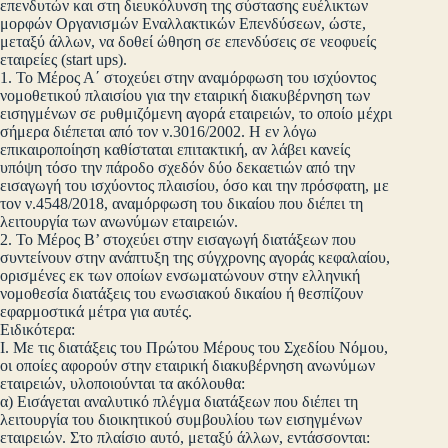
επενδυτών και στη διευκόλυνση της σύστασης ευέλικτων
μορφών Οργανισμών Εναλλακτικών Επενδύσεων, ώστε,
μεταξύ άλλων, να δοθεί ώθηση σε επενδύσεις σε νεοφυείς
εταιρείες (start ups).
1. Το Μέρος Α΄ στοχεύει στην αναμόρφωση του ισχύοντος
νομοθετικού πλαισίου για την εταιρική διακυβέρνηση των
εισηγμένων σε ρυθμιζόμενη αγορά εταιρειών, το οποίο μέχρι
σήμερα διέπεται από τον ν.3016/2002. Η εν λόγω
επικαιροποίηση καθίσταται επιτακτική, αν λάβει κανείς
υπόψη τόσο την πάροδο σχεδόν δύο δεκαετιών από την
εισαγωγή του ισχύοντος πλαισίου, όσο και την πρόσφατη, με
τον ν.4548/2018, αναμόρφωση του δικαίου που διέπει τη
λειτουργία των ανωνύμων εταιρειών.
2. Το Μέρος Β’ στοχεύει στην εισαγωγή διατάξεων που
συντείνουν στην ανάπτυξη της σύγχρονης αγοράς κεφαλαίου,
ορισμένες εκ των οποίων ενσωματώνουν στην ελληνική
νομοθεσία διατάξεις του ενωσιακού δικαίου ή θεσπίζουν
εφαρμοστικά μέτρα για αυτές.
Ειδικότερα:
Ι. Με τις διατάξεις του Πρώτου Μέρους του Σχεδίου Νόμου,
οι οποίες αφορούν στην εταιρική διακυβέρνηση ανωνύμων
εταιρειών, υλοποιούνται τα ακόλουθα:
α) Εισάγεται αναλυτικό πλέγμα διατάξεων που διέπει τη
λειτουργία του διοικητικού συμβουλίου των εισηγμένων
εταιρειών. Στο πλαίσιο αυτό, μεταξύ άλλων, εντάσσονται: