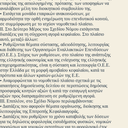
εταιρείας της αιτιολογημένης πρότασης των υποψηφίων να
αναλάβουν μέλη του διοικητικού συμβουλίου της.
• Εισάγεται μονάδα εταιρικών ανακοινώσεων, με
αρμοδιότητα την ορθή ενημέρωση του επενδυτικού κοινού,
σε συμμόρφωση με το ισχύον νομοθετικό πλαίσιο.
ΙΙ. Στο Δεύτερο Μέρος του Σχεδίου Νόμου εισάγονται
διατάξεις για τη σύγχρονη αγορά κεφαλαίου. Στο πλαίσιο
αυτό, μεταξύ άλλων:
• Ρυθμίζονται θέματα σύστασης, αδειοδότησης, λειτουργίας
και διάθεσης των Οργανισμών Εναλλακτικών Επενδύσεων
(Ο.Ε.Ε.). Στόχος των ρυθμίσεων, στο πλαίσιο της ανάπτυξης
της ελληνικής οικονομίας και της ενίσχυσης της ελληνικής
επιχειρηματικότητας, είναι η σύσταση και λειτουργία Ο.Ε.Ε.
στην Ελλάδα με τη μορφή αμοιβαίου κεφαλαίου, κατά τα
πρότυπα και άλλων κρατών-μελών της Ε.Ε.
• Αναμορφώνεται το νομοθετικό πλαίσιο σχετικά με τις
απαιτήσεις δημοσίευσης δελτίου σε περιπτώσεις δημόσιας
προσφοράς κινητών αξιών ή κατά την εισαγωγή κινητών
αξιών προς διαπραγμάτευση σε ρυθμιζόμενη αγορά.
ΙΙΙ. Επιπλέον, στο Σχέδιο Νόμου περιλαμβάνονται:
• Διατάξεις που αφορούν θέματα οργάνωσης, διοίκησης και
λειτουργίας της Επιτροπής Κεφαλαιαγοράς.
• Διατάξεις που ρυθμίζουν το χρόνο καταβολής των δόσεων
για τις δηλώσεις φορολογίας εισοδήματος φυσικών, νομικών
προσώπων και νομικών οντοτήτων για το φορολογικό έτος