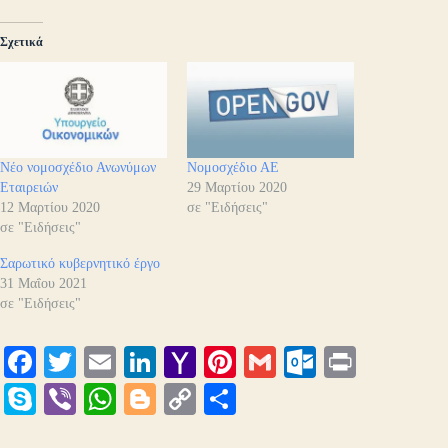
Σχετικά
Νέο νομοσχέδιο Ανωνύμων
Νομοσχέδιο ΑΕ
Εταιρειών
29 Μαρτίου 2020
12 Μαρτίου 2020
σε "Ειδήσεις"
σε "Ειδήσεις"
Σαρωτικό κυβερνητικό έργο
31 Μαΐου 2021
σε "Ειδήσεις"
Fa
T
E
Li
Y
Pi
G
O
Pr
ce
wi
m
nk
ah
nt
m
ut
in
S
Vi
W
Bl
C
Μ
bo
tte
ail
ed
oo
er
ail
lo
t
ky
be
ha
og
op
οι