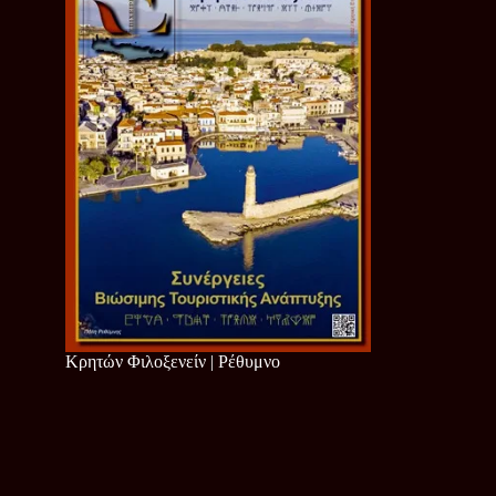
Κρητών Φιλοξενείν | Ρέθυμνο