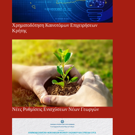
Χρηματοδότηση Καινοτόμων Επιχειρήσεων
Κρήτης
Νέες Ρυθμίσεις Ενισχύσεων Νέων Γεωργών