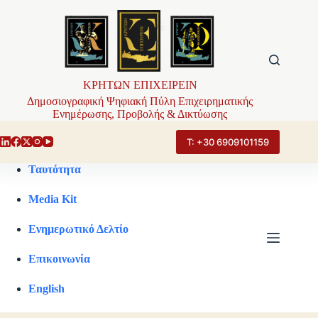
Μετάβαση
στο
περιεχόμενο
ΚΡΗΤΩΝ ΕΠΙΧΕΙΡΕΙΝ
Δημοσιογραφική Ψηφιακή Πύλη Επιχειρηματικής
Ενημέρωσης, Προβολής & Δικτύωσης
Τ: +30 6909101159
Ταυτότητα
Media Kit
Ενημερωτικό Δελτίο
Επικοινωνία
English