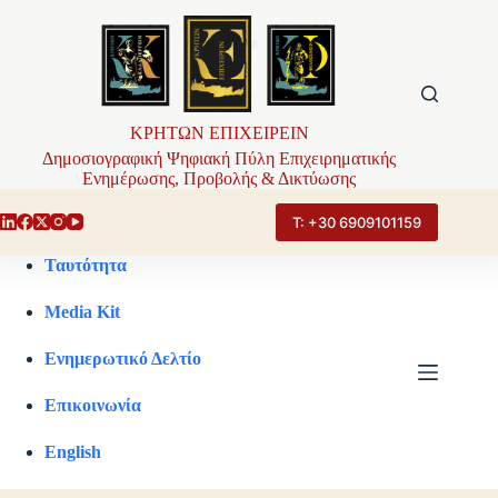
Μετάβαση
στο
περιεχόμενο
ΚΡΗΤΩΝ ΕΠΙΧΕΙΡΕΙΝ
Δημοσιογραφική Ψηφιακή Πύλη Επιχειρηματικής
Ενημέρωσης, Προβολής & Δικτύωσης
Τ: +30 6909101159
Ταυτότητα
Media Kit
Ενημερωτικό Δελτίο
Επικοινωνία
English