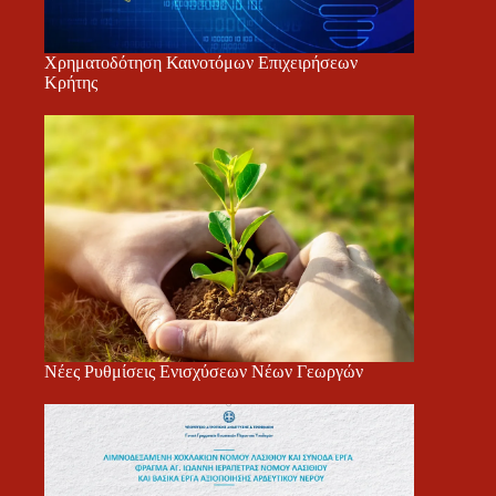
Χρηματοδότηση Καινοτόμων Επιχειρήσεων
Κρήτης
Νέες Ρυθμίσεις Ενισχύσεων Νέων Γεωργών