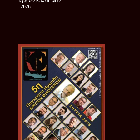
Κρητών Καλλιεργείν
| 2026