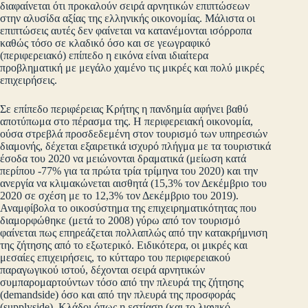
διαφαίνεται ότι προκαλούν σειρά αρνητικών επιπτώσεων
στην αλυσίδα αξίας της ελληνικής οικονομίας. Μάλιστα οι
επιπτώσεις αυτές δεν φαίνεται να κατανέμονται ισόρροπα
καθώς τόσο σε κλαδικό όσο και σε γεωγραφικό
(περιφερειακό) επίπεδο η εικόνα είναι ιδιαίτερα
προβληματική με μεγάλο χαμένο τις μικρές και πολύ μικρές
επιχειρήσεις.
Σε επίπεδο περιφέρειας Κρήτης η πανδημία αφήνει βαθύ
αποτύπωμα στο πέρασμα της. Η περιφερειακή οικονομία,
ούσα στρεβλά προσδεδεμένη στον τουρισμό των υπηρεσιών
διαμονής, δέχεται εξαιρετικά ισχυρό πλήγμα με τα τουριστικά
έσοδα του 2020 να μειώνονται δραματικά (μείωση κατά
περίπου -77% για τα πρώτα τρία τρίμηνα του 2020) και την
ανεργία να κλιμακώνεται αισθητά (15,3% τον Δεκέμβριο του
2020 σε σχέση με το 12,3% τον Δεκέμβριο του 2019).
Αναμφίβολα το οικοσύστημα της επιχειρηματικότητας που
διαμορφώθηκε (μετά το 2008) γύρω από τον τουρισμό
φαίνεται πως επηρεάζεται πολλαπλώς από την κατακρήμνιση
της ζήτησης από το εξωτερικό. Ειδικότερα, οι μικρές και
μεσαίες επιχειρήσεις, το κύτταρο του περιφερειακού
παραγωγικού ιστού, δέχονται σειρά αρνητικών
συμπαρομαρτούντων τόσο από την πλευρά της ζήτησης
(demandside) όσο και από την πλευρά της προσφοράς
(supplyside). Κλάδοι όπως η εστίαση (και το λιανικό