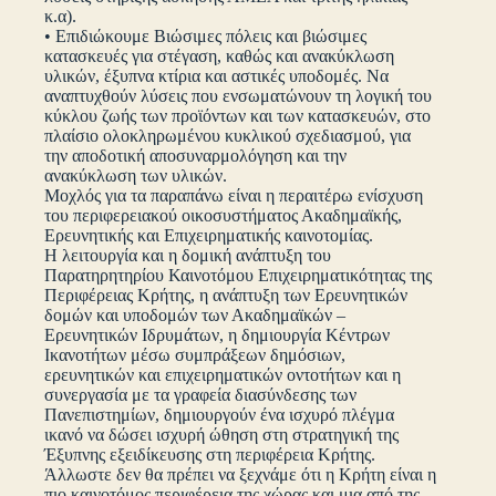
κ.α).
• Επιδιώκουμε Βιώσιμες πόλεις και βιώσιμες
κατασκευές για στέγαση, καθώς και ανακύκλωση
υλικών, έξυπνα κτίρια και αστικές υποδομές. Να
αναπτυχθούν λύσεις που ενσωματώνουν τη λογική του
κύκλου ζωής των προϊόντων και των κατασκευών, στο
πλαίσιο ολοκληρωμένου κυκλικού σχεδιασμού, για
την αποδοτική αποσυναρμολόγηση και την
ανακύκλωση των υλικών.
Μοχλός για τα παραπάνω είναι η περαιτέρω ενίσχυση
του περιφερειακού οικοσυστήματος Ακαδημαϊκής,
Ερευνητικής και Επιχειρηματικής καινοτομίας.
Η λειτουργία και η δομική ανάπτυξη του
Παρατηρητηρίου Καινοτόμου Επιχειρηματικότητας της
Περιφέρειας Κρήτης, η ανάπτυξη των Ερευνητικών
δομών και υποδομών των Ακαδημαϊκών –
Ερευνητικών Ιδρυμάτων, η δημιουργία Κέντρων
Ικανοτήτων μέσω συμπράξεων δημόσιων,
ερευνητικών και επιχειρηματικών οντοτήτων και η
συνεργασία με τα γραφεία διασύνδεσης των
Πανεπιστημίων, δημιουργούν ένα ισχυρό πλέγμα
ικανό να δώσει ισχυρή ώθηση στη στρατηγική της
Έξυπνης εξειδίκευσης στη περιφέρεια Κρήτης.
Άλλωστε δεν θα πρέπει να ξεχνάμε ότι η Κρήτη είναι η
πιο καινοτόμος περιφέρεια της χώρας και μια από της