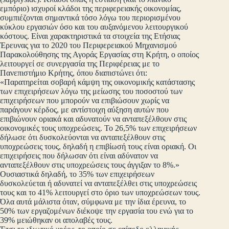
εμπόριο) ισχυροί κλάδοι της περιφερειακής οικονομίας,
συμπιέζονται σημαντικά τόσο λόγω του περιορισμένου
κύκλου εργασιών όσο και του αυξανόμενου λειτουργικού
κόστους. Είναι χαρακτηριστικά τα στοιχεία της Ετήσιας
Έρευνας για το 2020 του Περιφερειακού Μηχανισμού
Παρακολούθησης της Αγοράς Εργασίας στη Κρήτη, ο οποίος
λειτουργεί σε συνεργασία της Περιφέρειας με το
Πανεπιστήμιο Κρήτης, όπου διαπιστώνει ότι:
«Παρατηρείται σοβαρή κάμψη της οικονομικής κατάστασης
των επιχειρήσεων λόγω της μείωσης του ποσοστού των
επιχειρήσεων που μπορούν να επιβιώσουν χωρίς να
παράγουν κέρδος, με αντίστοιχη αύξηση αυτών που
επιβιώνουν οριακά και αδυνατούν να ανταπεξέλθουν στις
οικονομικές τους υποχρεώσεις. Το 26,5% των επιχειρήσεων
δήλωσε ότι δυσκολεύονται να ανταπεξέλθουν στις
υποχρεώσεις τους, δηλαδή η επιβίωσή τους είναι οριακή. Οι
επιχειρήσεις που δήλωσαν ότι είναι αδύνατον να
ανταπεξέλθουν στις υποχρεώσεις τους άγγιξαν το 8%.»
Ουσιαστικά δηλαδή, το 35% των επιχειρήσεων
δυσκολεύεται ή αδυνατεί να ανταπεξέλθει στις υποχρεώσεις
τους και το 41% λειτουργεί στο όριο των υποχρεώσεων τους.
Όλα αυτά μάλιστα όταν, σύμφωνα με την ίδια έρευνα, το
50% των εργαζομένων διέκοψε την εργασία του ενώ για το
39% μειώθηκαν οι απολαβές τους.