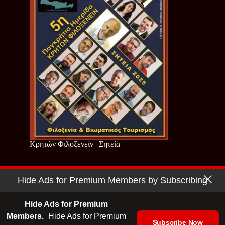
Κρητών Φιλοξενείν | Σητεία
Hide Ads for Premium Members by Subscribing
Copyright © 2026 - Cretan Business | Κρητών Επιχειρείν
Όροι Χρήσης
|
Πολιτική Απορρήτου
Hide Ads for Premium
Members.
Hide Ads for Premium
Subscribe Now