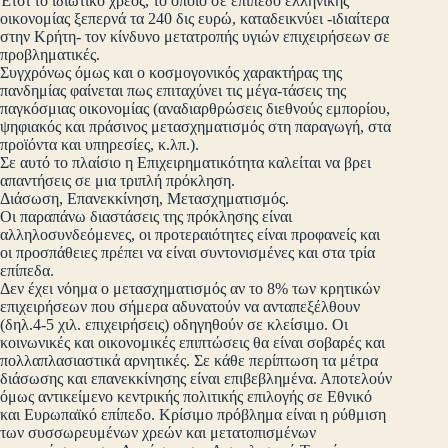
Έτσι το ιδιωτικό χρέος, το οποίο σε επίπεδο ελληνικής
οικονομίας ξεπερνά τα 240 δις ευρώ, καταδεικνύει -ιδιαίτερα
στην Κρήτη- τον κίνδυνο μετατροπής υγιών επιχειρήσεων σε
προβληματικές.
Συγχρόνως όμως και ο κοσμογονικός χαρακτήρας της
πανδημίας φαίνεται πως επιταχύνει τις μέγα-τάσεις της
παγκόσμιας οικονομίας (αναδιαρθρώσεις διεθνούς εμπορίου,
ψηφιακός και πράσινος μετασχηματισμός στη παραγωγή, στα
προϊόντα και υπηρεσίες, κ.λπ.).
Σε αυτό το πλαίσιο η Επιχειρηματικότητα καλείται να βρει
απαντήσεις σε μια τριπλή πρόκληση.
Διάσωση, Επανεκκίνηση, Μετασχηματισμός.
Οι παραπάνω διαστάσεις της πρόκλησης είναι
αλληλοσυνδεόμενες, οι προτεραιότητες είναι προφανείς και
οι προσπάθειες πρέπει να είναι συντονισμένες και στα τρία
επίπεδα.
Δεν έχει νόημα ο μετασχηματισμός αν το 8% των κρητικών
επιχειρήσεων που σήμερα αδυνατούν να ανταπεξέλθουν
(δηλ.4-5 χιλ. επιχειρήσεις) οδηγηθούν σε κλείσιμο. Οι
κοινωνικές και οικονομικές επιπτώσεις θα είναι σοβαρές και
πολλαπλασιαστικά αρνητικές. Σε κάθε περίπτωση τα μέτρα
διάσωσης και επανεκκίνησης είναι επιβεβλημένα. Αποτελούν
όμως αντικείμενο κεντρικής πολιτικής επιλογής σε Εθνικό
και Ευρωπαϊκό επίπεδο. Κρίσιμο πρόβλημα είναι η ρύθμιση
των συσσωρευμένων χρεών και μετατοπισμένων