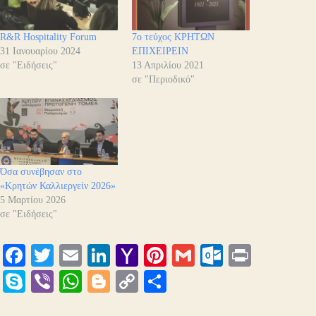
R&R Hospitality Forum
7ο τεύχος ΚΡΗΤΩΝ
31 Ιανουαρίου 2024
ΕΠΙΧΕΙΡΕΙΝ
σε "Ειδήσεις"
13 Απριλίου 2021
σε "Περιοδικό"
Όσα συνέβησαν στο
«Κρητών Καλλιεργείν 2026»
5 Μαρτίου 2026
σε "Ειδήσεις"
Fa
T
E
Li
Y
Pi
G
O
Pr
ce
wi
m
nk
ah
nt
m
ut
in
S
Vi
W
Bl
C
Μ
bo
tte
ail
ed
oo
er
ail
lo
t
ky
be
ha
og
op
οι