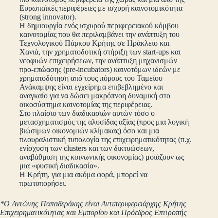
Ευρωπαϊκές περιφέρειες με ισχυρή καινοτομικότητα
(strong innovator).
Η δημιουργία ενός ισχυρού περιφερειακού κόμβου
καινοτομίας που θα περιλαμβάνει την ανάπτυξη του
Τεχνολογικού Πάρκου Κρήτης σε Ηράκλειο και
Χανιά, την χρηματοδοτική στήριξη των start-ups και
νεοφυών επιχειρήσεων, την ανάπτυξη μηχανισμών
προ-επώασης (pre-incubators) καινοτόμων ιδεών με
χρηματοδότηση από τους πόρους του Ταμείου
Ανάκαμψης είναι εγχείρημα επιβεβλημένο και
αναγκαίο για να δώσει μακρόπνοη δυναμική στο
οικοσύστημα καινοτομίας της περιφέρειας.
Στο πλαίσιο των διαδικασιών αυτών τόσο ο
μετασχηματισμός της αλυσίδας αξίας (προς μια λογική
βιώσιμων οικονομιών κλίμακας) όσο και μια
πλουραλιστική τυπολογία της επιχειρηματικότητας (π.χ.
ενίσχυση των clusters και των δικτυώσεων,
αναβάθμιση της κοινωνικής οικονομίας) μοιάζουν ως
μια «φυσική διαδικασία».
Η Κρήτη, για μια ακόμα φορά, μπορεί να
πρωτοπορήσει.
*Ο Αντώνης Παπαδεράκης είναι Αντιπεριφερειάρχης Κρήτης
Επιχειρηματικότητας και Εμπορίου και Πρόεδρος Επιτροπής