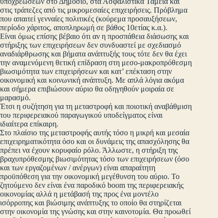
υποχρεώσεων στο Δημόσιο, στα Ασφαλιστικά Ταμεία και
στις τράπεζες από τις μικρομεσαίες επιχειρήσεις. Πρόβλημα
που απαιτεί γενναίες πολιτικές (κούρεμα προσαυξήσεων,
περίοδο χάριτος, αποπληρωμή σε βάθος 10ετίας κ.α.).
Είναι όμως επίσης βέβαιο ότι αν η προσπάθεια διάσωσης και
στήριξης των επιχειρήσεων δεν συνδυαστεί με σχεδιασμό
αναδιάρθρωσης και βήματα ανάπτυξής τους τότε δεν θα έχει
την αναμενόμενη θετική επίδραση στη μεσο-μακροπρόθεσμη
βιωσιμότητα των επιχειρήσεων και κατ’ επέκταση στην
οικονομική και κοινωνική ανάπτυξη. Με απλά λόγια ακόμα
και σήμερα επιβιώσουν αύριο θα οδηγηθούν μοιραία σε
μαρασμό.
Έτσι η συζήτηση για τη μεταστροφή και ποιοτική αναβάθμιση
του περιφερειακού παραγωγικού υποδείγματος είναι
ιδιαίτερα επίκαιρη.
Στο πλαίσιο της μεταστροφής αυτής τόσο η μικρή και μεσαία
επιχειρηματικότητα όσο και οι δυνάμεις της απασχόλησης θα
πρέπει να έχουν κορυφαίο ρόλο. Άλλωστε, η στήριξη της
βραχυπρόθεσμης βιωσιμότητας τόσο των επιχειρήσεων (όσο
και των εργαζομένων / ανέργων) είναι απαραίτητη
προϋπόθεση για την οικονομική μεγέθυνση του αύριο. Το
ζητούμενο δεν είναι ένα παροδικό boom της περιφερειακής
οικονομίας αλλά η μετάβασή της προς ένα μοντέλο
ισόρροπης και βιώσιμης ανάπτυξης το οποίο θα στηρίζεται
στην οικονομία της γνώσης και στην καινοτομία. Θα προωθεί