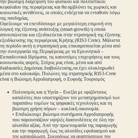
την βιώσιμη διαχείριση του φυσικού και πολιτιστικού
κεφαλαίου της περιφέρειας και θα αμβλύνει τις χωρικές και
κοινωνικές αντιθέσεις, οι οποίες ενδέχεται να ενταθούν λόγω
της πανδημίας.
Οφείλουμε να επενδύσουμε με μεγαλύτερη επιμονή στη
λογική της έξυπνης ανάπτυξης (smart-growth) η οποία
αποτυπώνεται και εξειδικεύεται στην στρατηγική της έξυπνης
εξειδίκευσης της περιφέρειας Κρήτης (RIS3 Crete). Μάλιστα
τη περίοδο αυτή η στρατηγική μας επικαιροποιείται μέσα από
την συνεργασία της Περιφέρειας με τα Ερευνητικά –
Εκπαιδευτικά Ιδρύματα, τις καινοτόμες επιχειρήσεις και τους
κοινωνικούς φορείς. Στόχος μας είναι, μέσα και από
διαδικασίες Δημόσιας διαβούλευσης,να έχει ολοκληρωθεί
μέσα στο καλοκαίρι. Πυλώνες της στρατηγικής RIS3-Crete
είναι η Βιώσιμη Αγροδιατροφή, ο Ευφυής Τουρισμός
Πολιτισμός και η Υγεία – Ευεξία με οριζόντιους
καταλύτες που υποστηρίζουν τον μετασχηματισμό των
παραπάνω τομέων τις ψηφιακές τεχνολογίες και τη
βιώσιμη χρήση πόρων – κυκλική οικονομία.
• Επιδιώκουμε βιώσιμα συστήματα Αγροδιατροφής
που παρουσιάζουν υψηλές διασυνδέσεις σε όλη την
αλυσίδα αξίας. Από την προετοιμασία της παραγωγής
και την παραγωγή, έως τις αλυσίδες εφοδιασμού και
την κατανάλωση. Συγχρόνως να αναπτύσσουν την