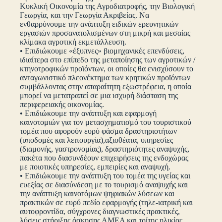
Κυκλική Οικονομία της Αγροδιατροφής, την Βιολογική
Γεωργία, και την Γεωργία Ακριβείας. Να
ενθαρρύνουμε την ανάπτυξη ειδικών ερευνητικών
εργασιών προσανατολισμένων στη μικρή και μεσαίας
κλίμακα αγροτική εκμετάλλευση.
• Επιδιώκουμε «έξυπνες» βιομηχανικές επενδύσεις,
ιδιαίτερα στο επίπεδο της μεταποίησης των αγροτικών /
κτηνοτροφικών προϊόντων, οι οποίες θα ενισχύσουν το
ανταγωνιστικό πλεονέκτημα των κρητικών προϊόντων
συμβάλλοντας στην απαραίτητη εξωστρέφεια, η οποία
μπορεί να μετατραπεί σε μια ισχυρή διάσταση της
περιφερειακής οικονομίας.
• Επιδιώκουμε την ανάπτυξη και εφαρμογή
καινοτομιών για τον μετασχηματισμό του τουριστικού
τομέα που αφορούν ευρύ φάσμα δραστηριοτήτων
(υποδομές και λειτουργία),αξιοθέατα, υπηρεσίες
(διαμονής, γαστρονομίας), δραστηριότητες αναψυχής,
πακέτα που διασυνδέουν επιχειρήσεις της ενδοχώρας
με ποιοτικές υπηρεσίες, εμπειρίες και αναψυχή.
• Επιδιώκουμε την ανάπτυξη του τομέα της υγείας και
ευεξίας σε διασύνδεση με το τουρισμό αναψυχής και
την ανάπτυξη καινοτόμων ψηφιακών λύσεων και
πρακτικών σε ευρύ πεδίο εφαρμογής (τηλε-ιατρική και
αυτοφροντίδα, σύγχρονες διαγνωστικές πρακτικές,
λύσεις στήριξης άσκησης ΑΜΕΑ και τρίτης ηλικίας