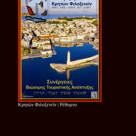
Κρητών Φιλοξενείν | Ρέθυμνο