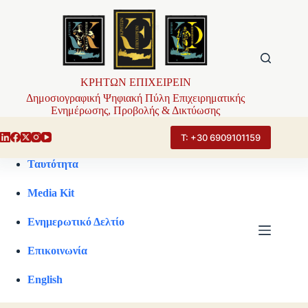
Μετάβαση
στο
περιεχόμενο
ΚΡΗΤΩΝ ΕΠΙΧΕΙΡΕΙΝ
Δημοσιογραφική Ψηφιακή Πύλη Επιχειρηματικής
Ενημέρωσης, Προβολής & Δικτύωσης
Τ: +30 6909101159
Ταυτότητα
Media Kit
Ενημερωτικό Δελτίο
Επικοινωνία
English