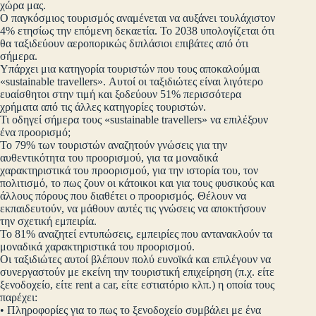
χώρα μας.
Ο παγκόσμιος τουρισμός αναμένεται να αυξάνει τουλάχιστον
4% ετησίως την επόμενη δεκαετία. Το 2038 υπολογίζεται ότι
θα ταξιδεύουν αεροπορικώς διπλάσιοι επιβάτες από ότι
σήμερα.
Υπάρχει μια κατηγορία τουριστών που τους αποκαλούμαι
«sustainable travellers». Αυτοί οι ταξιδιώτες είναι λιγότερο
ευαίσθητοι στην τιμή και ξοδεύουν 51% περισσότερα
χρήματα από τις άλλες κατηγορίες τουριστών.
Τι οδηγεί σήμερα τους «sustainable travellers» να επιλέξουν
ένα προορισμό;
Το 79% των τουριστών αναζητούν γνώσεις για την
αυθεντικότητα του προορισμού, για τα μοναδικά
χαρακτηριστικά του προορισμού, για την ιστορία του, τον
πολιτισμό, το πως ζουν οι κάτοικοι και για τους φυσικούς και
άλλους πόρους που διαθέτει ο προορισμός. Θέλουν να
εκπαιδευτούν, να μάθουν αυτές τις γνώσεις να αποκτήσουν
την σχετική εμπειρία.
Το 81% αναζητεί εντυπώσεις, εμπειρίες που αντανακλούν τα
μοναδικά χαρακτηριστικά του προορισμού.
Οι ταξιδιώτες αυτοί βλέπουν πολύ ευνοϊκά και επιλέγουν να
συνεργαστούν με εκείνη την τουριστική επιχείρηση (π.χ. είτε
ξενοδοχείο, είτε rent a car, είτε εστιατόριο κλπ.) η οποία τους
παρέχει:
• Πληροφορίες για το πως το ξενοδοχείο συμβάλει με ένα