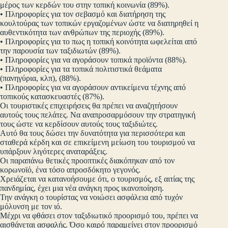
μέρος των κερδών του στην τοπική κοινωνία (89%).
• Πληροφορίες για τον σεβασμό και διατήρηση της
κουλτούρας των τοπικών εργαζομένων ώστε να διατηρηθεί η
αυθεντικότητα των ανθρώπων της περιοχής (89%).
• Πληροφορίες για το πως η τοπική κοινότητα ωφελείται από
την παρουσία των ταξιδιωτών (89%).
• Πληροφορίες για να αγοράσουν τοπικά προϊόντα (88%).
• Πληροφορίες για τα τοπικά πολιτιστικά θεάματα
(πανηγύρια, κλπ), (88%).
• Πληροφορίες για να αγοράσουν αντικείμενα τέχνης από
τοπικούς κατασκευαστές (87%).
Οι τουριστικές επιχειρήσεις θα πρέπει να αναζητήσουν
αυτούς τους πελάτες. Να αναπροσαρμόσουν την στρατηγική
τους ώστε να κερδίσουν αυτούς τους ταξιδιώτες.
Αυτό θα τους δώσει την δυνατότητα για περισσότερα και
σταθερά κέρδη και σε επικείμενη μείωση του τουρισμού να
υπάρξουν λιγότερες αναταράξεις.
Οι παραπάνω θετικές προοπτικές διακόπηκαν από τον
κορωνοϊό, ένα τόσο απροσδόκητο γεγονός.
Χρειάζεται να κατανοήσουμε ότι, ο τουρισμός, εξ αιτίας της
πανδημίας, έχει μια νέα ανάγκη προς ικανοποίηση.
Την ανάγκη ο τουρίστας να νοιώσει ασφάλεια από τυχόν
μόλυνση με τον ιό.
Μέχρι να φθάσει στον ταξιδιωτικό προορισμό του, πρέπει να
αισθάνεται ασφαλής. Όσο καιρό παραμείνει στον προορισμό