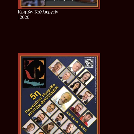
Κρητών Καλλιεργείν
| 2026