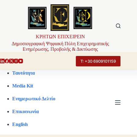
Μετάβαση
στο
περιεχόμενο
ΚΡΗΤΩΝ ΕΠΙΧΕΙΡΕΙΝ
Δημοσιογραφική Ψηφιακή Πύλη Επιχειρηματικής
Ενημέρωσης, Προβολής & Δικτύωσης
Τ: +30 6909101159
Ταυτότητα
Media Kit
Ενημερωτικό Δελτίο
Επικοινωνία
English