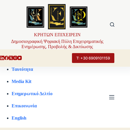
Μετάβαση
στο
περιεχόμενο
ΚΡΗΤΩΝ ΕΠΙΧΕΙΡΕΙΝ
Δημοσιογραφική Ψηφιακή Πύλη Επιχειρηματικής
Ενημέρωσης, Προβολής & Δικτύωσης
Τ: +30 6909101159
Ταυτότητα
Media Kit
Ενημερωτικό Δελτίο
Επικοινωνία
English