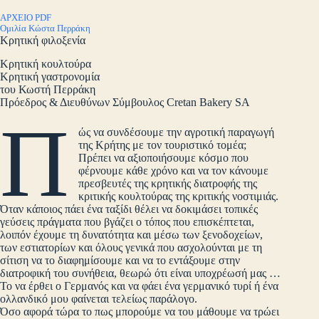
ΑΡΧΕΙΟ PDF
Ομιλία Κώστα Περράκη
Κρητική φιλοξενία
Κρητική κουλτούρα
Κρητική γαστρονομία
του Κωστή Περράκη
Πρόεδρος & Διευθύνων Σύμβουλος Cretan Bakery SA
Π
ώς να συνδέσουμε την αγροτική παραγωγή
της Κρήτης με τον τουριστικό τομέα;
Πρέπει να αξιοποιήσουμε κόσμο που
φέρνουμε κάθε χρόνο και να τον κάνουμε
πρεσβευτές της κρητικής διατροφής της
κριτικής κουλτούρας της κριτικής νοστιμιάς.
Όταν κάποιος πάει ένα ταξίδι θέλει να δοκιμάσει τοπικές
γεύσεις πράγματα που βγάζει ο τόπος που επισκέπτεται,
λοιπόν έχουμε τη δυνατότητα και μέσω των ξενοδοχείων,
των εστιατορίων και όλους γενικά που ασχολούνται με τη
σίτιση να το διαφημίσουμε και να το εντάξουμε στην
διατροφική του συνήθεια, θεωρώ ότι είναι υποχρέωσή μας …
Το να έρθει ο Γερμανός και να φάει ένα γερμανικό τυρί ή ένα
ολλανδικό μου φαίνεται τελείως παράλογο.
Όσο αφορά τώρα το πως μπορούμε να του μάθουμε να τρώει