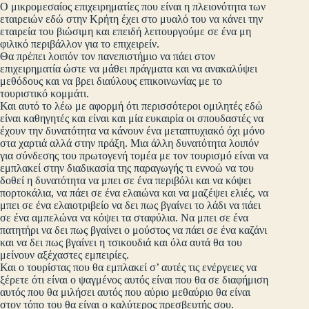
Ο μικρομεσαίος επιχειρηματίες που είναι η πλειονότητα των
εταιρειών εδώ στην Κρήτη έχει στο μυαλό του να κάνει την
εταιρεία του βιώσιμη και επειδή λειτουργούμε σε ένα μη
φιλικό περιβάλλον για το επιχειρείν.
Θα πρέπει λοιπόν τον πανεπιστήμιο να πάει στον
επιχειρηματία ώστε να μάθει πράγματα και να ανακαλύψει
μεθόδους και να βρει διαύλους επικοινωνίας με το
τουριστικό κομμάτι.
Και αυτό το λέω με αφορμή ότι περισσότεροι ομιλητές εδώ
είναι καθηγητές και είναι και μία ευκαιρία οι σπουδαστές να
έχουν την δυνατότητα να κάνουν ένα μεταπτυχιακό όχι μόνο
στα χαρτιά αλλά στην πράξη. Μια άλλη δυνατότητα λοιπόν
για σύνδεσης του πρωτογενή τομέα με τον τουρισμό είναι να
εμπλακεί στην διαδικασία της παραγωγής τι εννοώ να του
δοθεί η δυνατότητα να μπει σε ένα περιβόλι και να κόψει
πορτοκάλια, να πάει σε ένα ελαιώνα και να μαζέψει ελιές, να
μπει σε ένα ελαιοτριβείο να δει πως βγαίνει το λάδι να πάει
σε ένα αμπελώνα να κόψει τα σταφύλια. Να μπει σε ένα
πατητήρι να δει πως βγαίνει ο μούστος να πάει σε ένα καζάνι
και να δει πως βγαίνει η τσικουδιά και όλα αυτά θα του
μείνουν αξέχαστες εμπειρίες.
Και ο τουρίστας που θα εμπλακεί σ’ αυτές τις ενέργειες να
ξέρετε ότι είναι ο ψαγμένος αυτός είναι που θα σε διαφήμιση
αυτός που θα μιλήσει αυτός που αύριο μεθαύριο θα είναι
στον τόπο του θα είναι ο καλύτερος πρεσβευτής σου.