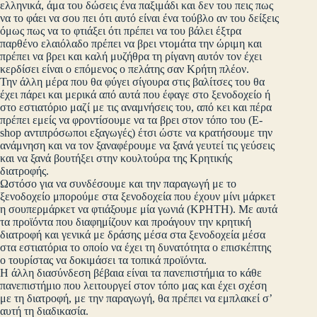
ελληνικά, άμα του δώσεις ένα παξιμάδι και δεν του πεις πως
να το φάει να σου πει ότι αυτό είναι ένα τούβλο αν του δείξεις
όμως πως να το φτιάξει ότι πρέπει να του βάλει έξτρα
παρθένο ελαιόλαδο πρέπει να βρει ντομάτα την ώριμη και
πρέπει να βρει και καλή μυζήθρα τη ρίγανη αυτόν τον έχει
κερδίσει είναι ο επόμενος ο πελάτης σαν Κρήτη πλέον.
Την άλλη μέρα που θα φύγει σίγουρα στις βαλίτσες του θα
έχει πάρει και μερικά από αυτά που έφαγε στο ξενοδοχείο ή
στο εστιατόριο μαζί με τις αναμνήσεις του, από κει και πέρα
πρέπει εμείς να φροντίσουμε να τα βρει στον τόπο του (E-
shop αντιπρόσωποι εξαγωγές) έτσι ώστε να κρατήσουμε την
ανάμνηση και να τον ξαναφέρουμε να ξανά γευτεί τις γεύσεις
και να ξανά βουτήξει στην κουλτούρα της Κρητικής
διατροφής.
Ωστόσο για να συνδέσουμε και την παραγωγή με το
ξενοδοχείο μπορούμε στα ξενοδοχεία που έχουν μίνι μάρκετ
η σουπερμάρκετ να φτιάξουμε μία γωνιά (ΚΡΗΤΗ). Με αυτά
τα προϊόντα που διαφημίζουν και προάγουν την κρητική
διατροφή και γενικά με δράσης μέσα στα ξενοδοχεία μέσα
στα εστιατόρια το οποίο να έχει τη δυνατότητα ο επισκέπτης
ο τουρίστας να δοκιμάσει τα τοπικά προϊόντα.
Η άλλη διασύνδεση βέβαια είναι τα πανεπιστήμια το κάθε
πανεπιστήμιο που λειτουργεί στον τόπο μας και έχει σχέση
με τη διατροφή, με την παραγωγή, θα πρέπει να εμπλακεί σ’
αυτή τη διαδικασία.