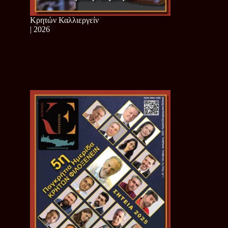
Κρητών Καλλιεργείν
| 2026