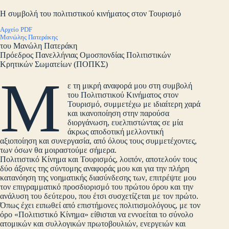
Η συμβολή του πολιτιστικού κινήματος στον Τουρισμό
Αρχείο PDF
Μανώλης Πατεράκης
του Μανώλη Πατεράκη
Πρόεδρος Πανελλήνιας Ομοσπονδίας Πολιτιστικών
Κρητικών Σωματείων (ΠΟΠΚΣ)
Μ
ε τη μικρή αναφορά μου στη συμβολή
του Πολιτιστικού Κινήματος στον
Τουρισμό, συμμετέχω με ιδιαίτερη χαρά
και ικανοποίηση στην παρούσα
διοργάνωση, ευελπιστώντας σε μία
άκρως αποδοτική μελλοντική
αξιοποίηση και συνεργασία, από όλους τους συμμετέχοντες,
των όσων θα μοιραστούμε σήμερα.
Πολιτιστικό Κίνημα και Τουρισμός, λοιπόν, αποτελούν τους
δύο άξονες της σύντομης αναφοράς μου και για την πλήρη
κατανόηση της νοηματικής διασύνδεσης των, επιτρέψτε μου
τον επιγραμματικό προσδιορισμό του πρώτου όρου και την
ανάλυση του δεύτερου, που έτσι συσχετίζεται με τον πρώτο.
Όπως έχει ειπωθεί από επιστήμονες πολιτισμολόγους, με τον
όρο «Πολιτιστικό Κίνημα» είθισται να εννοείται το σύνολο
ατομικών και συλλογικών πρωτοβουλιών, ενεργειών και