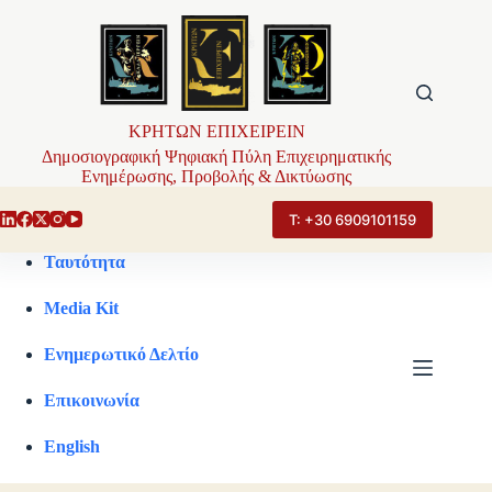
Μετάβαση
στο
περιεχόμενο
ΚΡΗΤΩΝ ΕΠΙΧΕΙΡΕΙΝ
Δημοσιογραφική Ψηφιακή Πύλη Επιχειρηματικής
Ενημέρωσης, Προβολής & Δικτύωσης
Τ: +30 6909101159
Ταυτότητα
Media Kit
Ενημερωτικό Δελτίο
Επικοινωνία
English