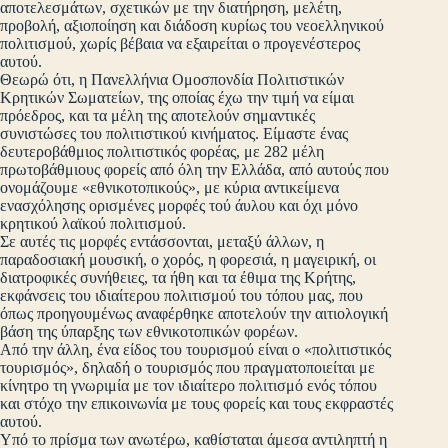
αποτελεσμάτων, σχετικών με την διατήρηση, μελέτη,
προβολή, αξιοποίηση και διάδοση κυρίως του νεοελληνικού
πολιτισμού, χωρίς βέβαια να εξαιρείται ο προγενέστερος
αυτού.
Θεωρώ ότι, η Πανελλήνια Ομοσπονδία Πολιτιστικών
Κρητικών Σωματείων, της οποίας έχω την τιμή να είμαι
πρόεδρος, και τα μέλη της αποτελούν σημαντικές
συνιστώσες του πολιτιστικού κινήματος. Είμαστε ένας
δευτεροβάθμιος πολιτιστικός φορέας, με 282 μέλη
πρωτοβάθμιους φορείς από όλη την Ελλάδα, από αυτούς που
ονομάζουμε «εθνικοτοπικούς», με κύρια αντικείμενα
ενασχόλησης ορισμένες μορφές τού άυλου και όχι μόνο
κρητικού λαϊκού πολιτισμού.
Σε αυτές τις μορφές εντάσσονται, μεταξύ άλλων, η
παραδοσιακή μουσική, ο χορός, η φορεσιά, η μαγειρική, οι
διατροφικές συνήθειες, τα ήθη και τα έθιμα της Κρήτης,
εκφάνσεις του ιδιαίτερου πολιτισμού του τόπου μας, που
όπως προηγουμένως αναφέρθηκε αποτελούν την αιτιολογική
βάση της ύπαρξης των εθνικοτοπικών φορέων.
Από την άλλη, ένα είδος του τουρισμού είναι ο «πολιτιστικός
τουρισμός», δηλαδή ο τουρισμός που πραγματοποιείται με
κίνητρο τη γνωριμία με τον ιδιαίτερο πολιτισμό ενός τόπου
και στόχο την επικοινωνία με τους φορείς και τους εκφραστές
αυτού.
Υπό το πρίσμα των ανωτέρω, καθίσταται άμεσα αντιληπτή η