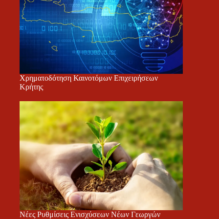
Χρηματοδότηση Καινοτόμων Επιχειρήσεων
Κρήτης
Νέες Ρυθμίσεις Ενισχύσεων Νέων Γεωργών