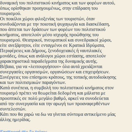
δυναμική του πολιτιστικού κινήματος και των φορέων αυτού,
όπως ορίσθηκαν προηγουμένως, στην επίδραση του
τουρισμού.
Οι ποικίλοι χώροι φιλοξενίας των τουριστών, όταν
συνδυάζονται με την ποιοτική ψυχαγωγία και διασκέδαση,
που άπτεται των δράσεων των φορέων του πολιτιστικού
κινήματος, αποτελούν μέσο ισχυρής προώθησης του
τουρισμού. Θεατρικοί, πνευματικοί και συνεδριακοί χώροι,
είτε ανεξάρτητοι, είτε ενταγμένοι σε Κρατικά Ιδρύματα,
Περιφέρειες και Δήμους, ξενοδοχειακές ή ναυτιλιακές
μονάδες, όπως και ανάλογοι χώροι εστίασης, αποτελούν
χαρακτηριστικά παραδείγματα της δυναμικής αυτής.
Βέβαια, για να «λειτουργήσουν» όλα αυτά χρειάζονται
συνεργασίες οργανισμών, οργανώσεων και επιχειρήσεων.
Συνέργειες του επίσημου κράτους, της τοπικής αυτοδιοίκησης
και των πολιτισμικών παραγόντων.
Κατά συνέπεια, η συμβολή του πολιτιστικού κινήματος στον
τουρισμό πρέπει να θεωρείται δεδομένη και μάλιστα με
προοπτικές σε πολύ μεγάλο βαθμό, αρκεί να συνοδεύεται
από την συνεργασία και την αρωγή των προαναφερθέντων
συντελεστών.
Κάτι που θα χαρώ να δω να γίνεται σύντομα αντικείμενο μίας
άλλης ημερίδας.
Επιστροφή στο 5ο τεύχος