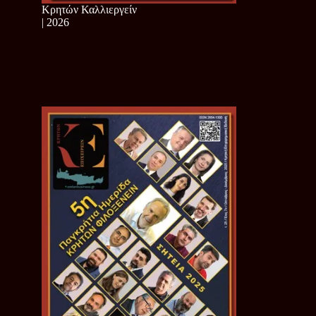
Κρητών Καλλιεργείν
| 2026