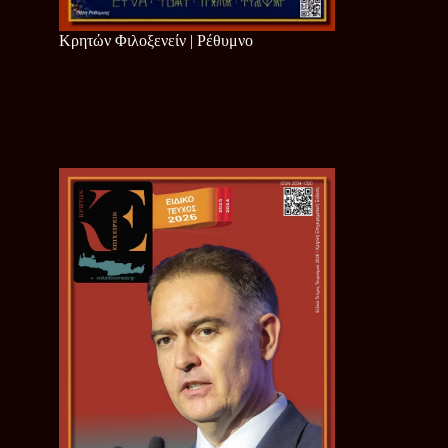
Κρητών Φιλοξενείν | Ρέθυμνο