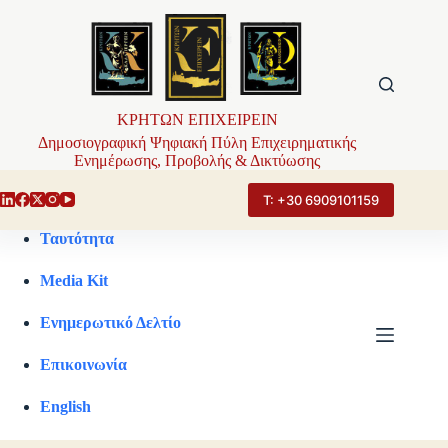
Μετάβαση
στο
περιεχόμενο
ΚΡΗΤΩΝ ΕΠΙΧΕΙΡΕΙΝ
Δημοσιογραφική Ψηφιακή Πύλη Επιχειρηματικής
Ενημέρωσης, Προβολής & Δικτύωσης
Τ: +30 6909101159
Ταυτότητα
Media Kit
Ενημερωτικό Δελτίο
Επικοινωνία
English