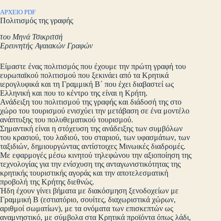
ΑΡΧΕΙΟ PDF
Πολιτισμός της γραφής
του Μηνά Τσικριτσή
Ερευνητής Αγαιακών Γραφών
Είμαστε ένας πολιτισμός που έχουμε την πρώτη γραφή του
ευρωπαϊκού πολιτισμού που ξεκινάει από τα Κρητικά
ιερογλυφικά και τη Γραμμική Β΄ που έχει διαβαστεί ως
Ελληνική και που το κέντρο της είναι η Κρήτη.
Ανάδειξη του πολιτισμού της γραφής και διάδοσή της στο
χώρο του τουρισμού ενισχύει την μετάβαση σε ένα μοντέλο
ανάπτυξης του πολυθεματικού τουρισμού.
Σημαντική είναι η στόχευση της ανάδειξης των συμβόλων
του κρασιού, του λαδιού, του σταριού, των υφασμάτων, των
ταξιδιών, δημιουργώντας αντίστοιχες Μινωικές διαδρομές.
Με εφαρμογές μέσω κινητού τηλεφώνου την αξιοποίηση της
τεχνολογίας για την ενίσχυση της ανταγωνιστικότητας της
κρητικής τουριστικής αγοράς και την αποτελεσματική
προβολή της Κρήτης διεθνώς.
Ήδη έχουν γίνει βήματα με διακόσμηση ξενοδοχείων με
Γραμμική Β (εστιατόριο, σουίτες, διαχωριστικά χώρων,
αριθμοί σωματίων), με τα ονόματα των επισκεπτών ως
αναμνηστικό, με σύμβολα στα Κρητικά προϊόντα όπως λάδι,