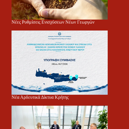
Νέες Ρυθμίσεις Ενισχύσεων Νέων Γεωργών
Νέα Αρδευτικά Δίκτυα Κρήτης