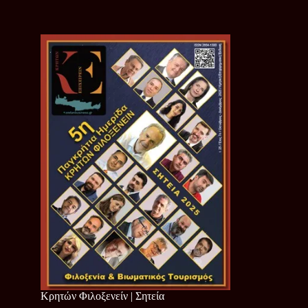
Κρητών Φιλοξενείν | Σητεία